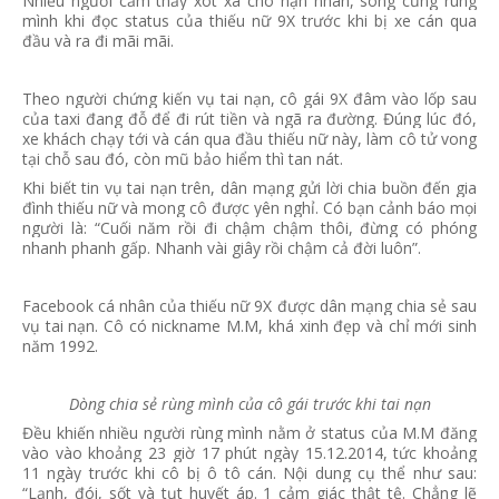
Nhiều người cảm thấy xót xa cho nạn nhân, song cũng rùng
mình khi đọc status của thiếu nữ 9X trước khi bị xe cán qua
đầu và ra đi mãi mãi.
Theo người chứng kiến vụ tai nạn, cô gái 9X đâm vào lốp sau
của taxi đang đỗ để đi rút tiền và ngã ra đường. Đúng lúc đó,
xe khách chạy tới và cán qua đầu thiếu nữ này, làm cô tử vong
tại chỗ sau đó, còn mũ bảo hiểm thì tan nát.
Khi biết tin vụ tai nạn trên, dân mạng gửi lời chia buồn đến gia
đình thiếu nữ và mong cô được yên nghỉ. Có bạn cảnh báo mọi
người là: “Cuối năm rồi đi chậm chậm thôi, đừng có phóng
nhanh phanh gấp. Nhanh vài giây rồi chậm cả đời luôn”.
Facebook cá nhân của thiếu nữ 9X được dân mạng chia sẻ sau
vụ tai nạn. Cô có nickname M.M, khá xinh đẹp và chỉ mới sinh
năm 1992.
Dòng chia sẻ rùng mình của cô gái trước khi tai nạn
Đều khiến nhiều người rùng mình nằm ở status của M.M đăng
vào vào khoảng 23 giờ 17 phút ngày 15.12.2014, tức khoảng
11 ngày trước khi cô bị ô tô cán. Nội dung cụ thể như sau:
“Lạnh, đói, sốt và tụt huyết áp. 1 cảm giác thật tệ. Chẳng lẽ