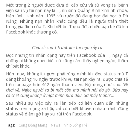
Một trong 2 người được đưa đi cấp cứu và tử vong tại bệnh
viện sau vụ tai nạn này là T, nữ sinh Quảng Bình xinh như hoa,
hiền lành, sinh năm 1995 và trước đó đang học đại học ở Đà
Nẵng. Những nạn nhân khác cũng đều là người thân thiết
trong gia đình của T. Khi biết tin T qua đời, nhiều bạn bè đã lên
Facebook khóc thương cô.
Chia sẻ của T trước khi tai nạn xảy ra
Đọc những tin nhắn dạng này trên Facebook của T, ngay cả
những ai không quen biết cô cũng cảm thấy nghẹn ngào, thậm
chí bật khóc.
Hôm nay, không ít người phải rùng mình khi đọc status mà T
đăng khoảng 16 ngày trước khi vụ tai nạn xảy ra, được chia sẻ
trên fanpage hơn 462 ngàn thành viên. Nội dung như sau:
“Đi
chơi về. Nghe người ta bị mất cắp mà mình nổi da gà. Bữa nay
có chết cũng không ở một mình nữa đâu. Sợ mấy thánh”…
Sau nhiều sự việc xảy ra liên tiếp có liên quan đến những
status trên mạng xã hội, chỉ còn biết khuyên nhau tránh đăng
status về điềm gở hay xui rủi trên Facebook.
Tags:
Cộng Đồng Mạng
News
Nhịp Sống Trẻ