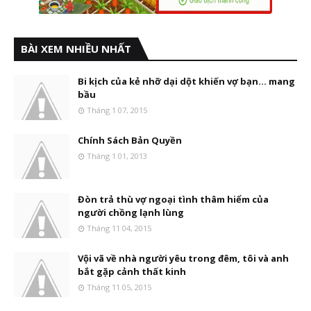
BÀI XEM NHIỀU NHẤT
Bi kịch của kẻ nhỡ dại dột khiến vợ bạn... mang
bầu
Tháng 1 07, 2015
Chính Sách Bản Quyền
Tháng 1 01, 2013
Đòn trả thù vợ ngoại tình thâm hiểm của
người chồng lạnh lùng
Tháng 11 04, 2015
Vội vã về nhà người yêu trong đêm, tôi và anh
bắt gặp cảnh thất kinh
Tháng 11 05, 2015