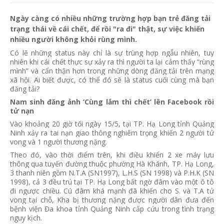
Ngày càng có nhiều những trường hợp bạn trẻ đăng tải
trạng thái về cái chết, để rồi "ra đi" thật, sự việc khiến
nhiều người không khỏi rùng mình.
Có lẽ những status này chỉ là sự trùng hợp ngẫu nhiên, tuy
nhiên khi cái chết thực sự xảy ra thì người ta lại cảm thấy “rùng
mình” và cẩn thận hơn trong những dòng đăng tải trên mạng
xã hội. Ai biết được, có thể đó sẽ là status cuối cùng mà bạn
đăng tải?
Nam sinh đăng ảnh ‘Cùng lắm thì chết’ lên Facebook rồi
tử nạn
Vào khoảng 20 giờ tối ngày 15/5, tại TP. Hạ Long tỉnh Quảng
Ninh xảy ra tai nạn giao thông nghiêm trọng khiến 2 người tử
vong và 1 người thương nặng.
Theo đó, vào thời điểm trên, khi điều khiển 2 xe máy lưu
thông qua tuyến đường thuộc phường Hà Khánh, TP. Hạ Long,
3 thanh niên gồm N.T.A (SN1997), L.H.S (SN 1998) và P.H.K (SN
1998), cả 3 đều trú tại TP. Hạ Long bất ngờ đâm vào một ô tô
đi ngược chiều. Cú đâm khá mạnh đã khiến cho S. và T.A tử
vong tại chỗ, Kha bị thương nặng được người dân đưa đến
bệnh viện Đa khoa tỉnh Quảng Ninh cấp cứu trong tình trạng
nguy kịch.