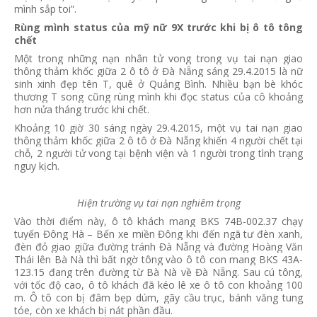
mình sắp toi”.
Rùng mình status của mỹ nữ 9X trước khi bị ô tô tông
chết
Một trong những nạn nhân tử vong trong vụ tai nạn giao
thông thảm khốc giữa 2 ô tô ở Đà Nẵng sáng 29.4.2015 là nữ
sinh xinh đẹp tên T, quê ở Quảng Bình. Nhiều bạn bè khóc
thương T song cũng rùng mình khi đọc status của cô khoảng
hơn nửa tháng trước khi chết.
Khoảng 10 giờ 30 sáng ngày 29.4.2015, một vụ tai nạn giao
thông thảm khốc giữa 2 ô tô ở Đà Nẵng khiến 4 người chết tại
chỗ, 2 người tử vong tại bệnh viện và 1 người trong tình trạng
nguy kịch.
Hiện trường vụ tai nạn nghiêm trọng
Vào thời điểm này, ô tô khách mang BKS 74B-002.37 chạy
tuyến Đông Hà – Bến xe miền Đông khi đến ngã tư đèn xanh,
đèn đỏ giao giữa đường tránh Đà Nẵng và đường Hoàng Văn
Thái lên Bà Nà thì bất ngờ tông vào ô tô con mang BKS 43A-
123.15 đang trên đường từ Bà Nà về Đà Nẵng. Sau cú tông,
với tốc độ cao, ô tô khách đã kéo lê xe ô tô con khoảng 100
m. Ô tô con bị đâm bẹp dúm, gãy cầu trục, bánh văng tung
tóe, còn xe khách bị nát phần đầu.