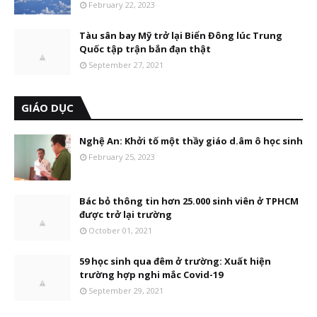
February 22, 2023
Tàu sân bay Mỹ trở lại Biển Đông lúc Trung
Quốc tập trận bắn đạn thật
September 27, 2021
GIÁO DỤC
Nghệ An: Khởi tố một thầy giáo d.âm ô học sinh
February 25, 2023
Bác bỏ thông tin hơn 25.000 sinh viên ở TPHCM
được trở lại trường
October 01, 2021
59 học sinh qua đêm ở trường: Xuất hiện
trường hợp nghi mắc Covid-19
September 29, 2021