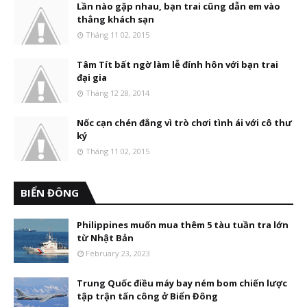
Lần nào gặp nhau, bạn trai cũng dẫn em vào
thẳng khách sạn
Tháng 11 02, 2015
Tâm Tít bất ngờ làm lễ đính hôn với bạn trai
đại gia
Tháng 12 28, 2014
Nốc cạn chén đắng vì trò chơi tình ái với cô thư
ký
Tháng 11 02, 2015
BIỂN ĐÔNG
Philippines muốn mua thêm 5 tàu tuần tra lớn
từ Nhật Bản
February 23, 2023
Trung Quốc điều máy bay ném bom chiến lược
tập trận tấn công ở Biển Đông