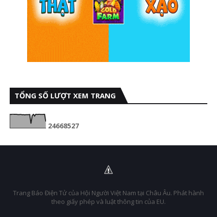
TỔNG SỐ LƯỢT XEM TRANG
2
4
6
6
8
5
2
7
Trang Báo Điện Tử của Hội Người Việt Nam tại Châu Âu. Phát hành
theo giấy phép và luật thông tin của EU.