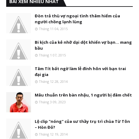
BÀI XEM NHIỀU NHẤT
Đòn trả thù vợ ngoại tình thâm hiểm của
người chồng lạnh lùng
Tháng 11 04, 2015
Bi kịch của kẻ nhỡ dại dột khiến vợ bạn... mang
bầu
Tháng 1 07, 2015
Tâm Tít bất ngờ làm lễ đính hôn với bạn trai
đại gia
Tháng 12 28, 2014
Mâu thuẫn trên bàn nhậu, 1 người bị đâm chết
Tháng 3 09, 2023
Lộ clip "nóng" của sư thầy trụ trì chùa Từ Tôn
– Hòn Đỏ?
Tháng 12 19, 2014