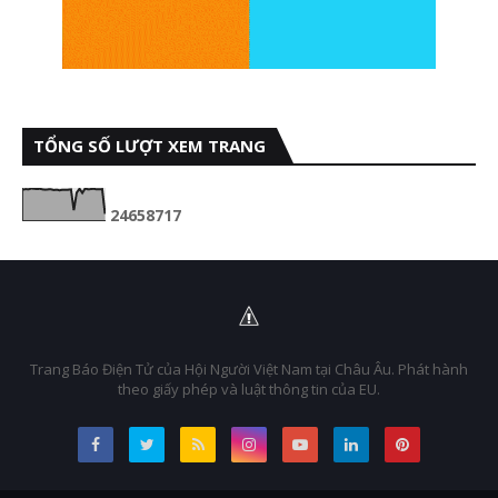
TỔNG SỐ LƯỢT XEM TRANG
2
4
6
5
8
7
1
7
Trang Báo Điện Tử của Hội Người Việt Nam tại Châu Âu. Phát hành
theo giấy phép và luật thông tin của EU.