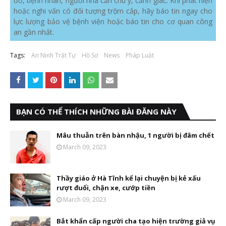
đó, bệnh nhân, người nhà cần chú ý, cảnh giác. Khi phát hiện
hoặc nghi vấn có đối tượng trộm cắp, hãy báo tin ngay cho
lực lượng bảo vệ bệnh viện hoặc báo tin cho cơ quan công
an gần nhất.
Tags:
An Ninh Trật Tự
Hồ Sơ
News
Pháp Luật
BẠN CÓ THỂ THÍCH NHỮNG BÀI ĐĂNG NÀY
Mâu thuẫn trên bàn nhậu, 1 người bị đâm chết
March 09, 2023
Thầy giáo ở Hà Tĩnh kể lại chuyện bị kẻ xấu
rượt đuổi, chặn xe, cướp tiền
March 09, 2023
Bắt khẩn cấp người cha tạo hiện trường giả vụ