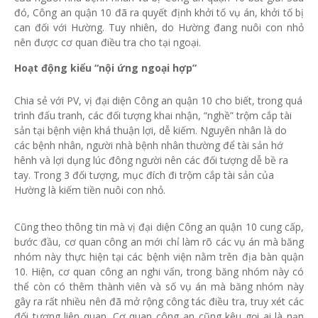
đó, Công an quận 10 đã ra quyết định khởi tố vụ án, khởi tố bị
can đối với Hường. Tuy nhiên, do Hường đang nuôi con nhỏ
nên được cơ quan điều tra cho tại ngoại.
Hoạt động kiểu “nội ứng ngoại hợp”
Chia sẻ với PV, vị đại diện Công an quận 10 cho biết, trong quá
trình đấu tranh, các đối tượng khai nhận, “nghề” trộm cắp tài
sản tại bệnh viện khá thuận lợi, dễ kiếm. Nguyên nhân là do
các bệnh nhân, người nhà bệnh nhân thường để tài sản hớ
hênh và lợi dụng lúc đông người nên các đối tượng dễ bề ra
tay. Trong 3 đối tượng, mục đích đi trộm cắp tài sản của
Hường là kiếm tiền nuôi con nhỏ.
Cũng theo thông tin mà vị đại diện Công an quận 10 cung cấp,
bước đầu, cơ quan công an mới chỉ làm rõ các vụ án mà băng
nhóm này thực hiện tại các bệnh viện nằm trên địa bàn quận
10. Hiện, cơ quan công an nghi vấn, trong băng nhóm này có
thể còn có thêm thành viên và số vụ án mà băng nhóm này
gây ra rất nhiều nên đã mở rộng công tác điều tra, truy xét các
đối tượng liên quan. Cơ quan công an cũng kêu gọi ai là nạn