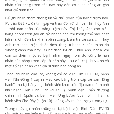
nhân của băng trộm cắp này hãy đến cơ quan công an gần
nhất để trình báo.
Để ghi nhận thêm thông tin về thủ đoạn của băng trộm này,
PV báo ĐS&PL đã tìm gặp và trao đổi với chị Lê Thị Thùy Anh
– một nạn nhân của băng trộm này. Chị Thùy Anh cho biết,
băng nhóm trên gây án rất nhanh nên chị không thể nào phát
hiện ra. Chỉ đến khi khám bệnh xong, kiểm tra tài sản, chị Thùy
Anh mới phát hiện chiếc điện thoại iPhone 6 của mình đã
“không cánh mà bay”. Cũng theo lời chị Thùy Anh, ngoài chị
còn có thêm một số bệnh nhân ngày hôm đó cũng là nạn
nhân của băng trộm cắp tài sản này. Sau đó, chị Thùy Anh và
một số nạn nhân khác đã đi trình báo công an.
Theo ghi nhận của PV, không chỉ có viện Tim TP.HCM, bệnh
viện Nhi Đồng 1 xảy ra việc các băng trộm cắp tài sản “lộng
hành”, mà tại hàng loạt bệnh viện khác trên địa bàn thành phố
như bệnh viện Bình Dân (quận 3), bệnh viện Chấn thương
chỉnh hình (quận 5), bệnh viện Ung bướu (quận Bình Thạnh),
bệnh viện Chợ Rẫy (quận 10)... cũng xảy ra tình trạng tương tự.
Trong ngày ghi nhận thông tin tại bệnh viện Bình Dân, PV đã
tận mắt chứng kiến một đối tượng giở trò “hai ngón” với một