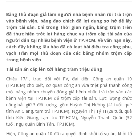
Bằng thủ đoạn giả làm người nhà bệnh nhân rồi trà trộn
vào bệnh viện, băng đạo chích đã lợi dụng sơ hở để lấy
trộm tài sản. Chỉ trong thời gian ngắn, băng trộm trên
đã thực hiện trót lọt hàng chục vụ trộm cắp tài sản của
người dân tại nhiều bệnh viện ở TP.HCM. Về vấn nạn này,
cách đây không lâu báo đã có loạt bài điều tra công phu,
vạch trần mọi thủ đoạn của các băng nhóm trộm cắp
trong bệnh viện.
Tài sản ăn cắp lên tới hàng trăm triệu đồng
Chiều 17/1, trao đổi với PV, đại diện Công an quận 10
(TP.HCM) cho biết, cơ quan công an vừa triệt phá thành công
một băng nhóm chuyên đóng giả bệnh nhân trà trộn vào các
bệnh viện tại TP.HCM để trộm cắp tài sản. Lực lượng chức
năng bắt giữ 3 đối tượng, gồm Huỳnh Thị Hường (41 tuổi, quê
tỉnh An Giang, tạm trú TP.HCM), Nguyễn Thị Tý Ti (28 tuổi, quê
tỉnh Kiên Giang, tạm trú TP.HCM), Nguyễn Thanh Quân (32
tuổi, ngụ quận Bình Tân, TP.HCM).
Hiện, Công an quận 10 đã ra quyết định khởi tố vụ án, khởi tố