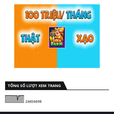
TỔNG SỐ LƯỢT XEM TRANG
2
4
6
5
6
6
9
8