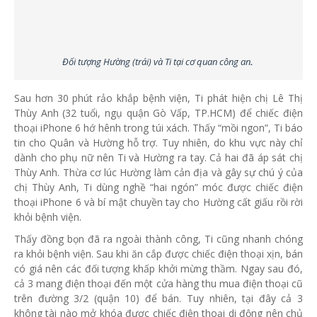
Đối tượng Hường (trái) và Ti tại cơ quan công an
.
Sau hơn 30 phút rảo khắp bệnh viện, Ti phát hiện chị Lê Thị
Thùy Anh (32 tuổi, ngụ quận Gò Vấp, TP.HCM) để chiếc điện
thoại iPhone 6 hớ hênh trong túi xách. Thấy “mồi ngon”, Ti báo
tin cho Quân và Hường hỗ trợ. Tuy nhiên, do khu vực này chỉ
dành cho phụ nữ nên Ti và Hường ra tay. Cả hai đã áp sát chị
Thùy Anh. Thừa cơ lúc Hường làm cản địa và gây sự chú ý của
chị Thùy Anh, Ti dùng nghề “hai ngón” móc được chiếc điện
thoại iPhone 6 và bí mật chuyền tay cho Hường cất giấu rồi rời
khỏi bệnh viện.
Thấy đồng bọn đã ra ngoài thành công, Ti cũng nhanh chóng
ra khỏi bệnh viện. Sau khi ăn cắp được chiếc điện thoại xịn, bán
có giá nên các đối tượng khấp khởi mừng thầm. Ngay sau đó,
cả 3 mang điện thoại đến một cửa hàng thu mua điện thoại cũ
trên đường 3/2 (quận 10) để bán. Tuy nhiên, tại đây cả 3
không tài nào mở khóa được chiếc điện thoại di động nên chủ