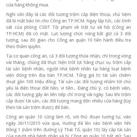
cửa hàng không mua.
Nghi vấn đây là các đối tượng trộm cắp điện thoại, chủ tiệm
đã bí mật báo tin cho Công an TP.HCM. Ngay lập tức, các trinh
sát của phòng CSĐT Tội phạm về trật tự xã hội (Công an
TP.HCM) đã có mặt. Lực lượng chức năng bắt giữ cả 3 đối
tượng, sau đó giao cho Công an quận 10 tiến hành điều tra
theo thẩm quyền.
Tại cơ quan công an, cả 3 đối tượng thừa nhận, chỉ trong vòng
vài tháng, chúng đã thực hiện trót lọt hàng chục vụ trộm cắp
tài sản bệnh nhân, người nhà bệnh nhân tại hàng loạt bệnh
viện đóng trên địa bàn TP.HCM. Tổng giá trị tài sản chiếm
đoạt gần 100 triệu đồng. Tài sản các đối tượng nhắm tới chủ
yếu là điện thoại đắt tiền, ví tiền... Đáng chú ý, có bệnh viện,
các đối tượng gây án liên tiếp chỉ trong vài ngày. Sau khi trộm
cắp được tài sản, các đối tượng mang đến nhiều cửa hàng (tùy
theo tài sản trộm được) để bán.
Công an quận 10 cũng làm rõ, với thủ đoạn tương tự, vào
ngày 26/11/2015 vừa qua, Hường đã lẻn vào bệnh viện Nhi
Đồng 1 (nằm trên đường Lý Thái Tổ, quận 10) lấy cắp tài sản
của người nhà bệnh nhân và bị Công an quận 10 bắt giữ. Sau