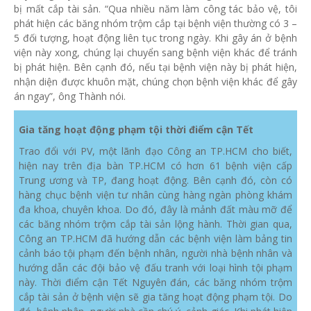
bị mất cắp tài sản. “Qua nhiều năm làm công tác bảo vệ, tôi
phát hiện các băng nhóm trộm cắp tại bệnh viện thường có 3 –
5 đối tượng, hoạt động liên tục trong ngày. Khi gây án ở bệnh
viện này xong, chúng lại chuyển sang bệnh viện khác để tránh
bị phát hiện. Bên cạnh đó, nếu tại bệnh viện này bị phát hiện,
nhận diện được khuôn mặt, chúng chọn bệnh viện khác để gây
án ngay”, ông Thành nói.
Gia tăng hoạt động phạm tội thời điểm cận Tết
Trao đổi với PV, một lãnh đạo Công an TP.HCM cho biết,
hiện nay trên địa bàn TP.HCM có hơn 61 bệnh viện cấp
Trung ương và TP, đang hoạt động. Bên cạnh đó, còn có
hàng chục bệnh viện tư nhân cùng hàng ngàn phòng khám
đa khoa, chuyên khoa. Do đó, đây là mảnh đất màu mỡ để
các băng nhóm trộm cắp tài sản lộng hành. Thời gian qua,
Công an TP.HCM đã hướng dẫn các bệnh viện làm bảng tin
cảnh báo tội phạm đến bệnh nhân, người nhà bệnh nhân và
hướng dẫn các đội bảo vệ đấu tranh với loại hình tội phạm
này. Thời điểm cận Tết Nguyên đán, các băng nhóm trộm
cắp tài sản ở bệnh viện sẽ gia tăng hoạt động phạm tội. Do