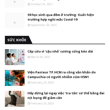
October 01, 2021
59 học sinh qua đêm ở trường: Xuất hiện
trường hợp nghi mắc Covid-19
September 29, 2021
SỨC KHỎE
Cấp cứu vì 'cậu nhỏ' cương cứng kéo dài
March 09, 2023
Viện Pasteur TP.HCM ra công văn khẩn do
Campuchia có người nhiễm cúm H5N1
February 25, 2023
Hãy dừng lại ngay việc 'tra tấn' cơ thể bằng đai
nịt bụng để giảm cân
February 23, 2023