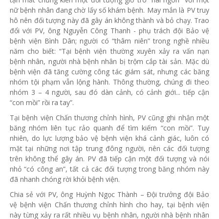
nữ bệnh nhân đang chờ lấy số khám bệnh. May mắn là PV truy
hô nên đối tượng này đã gây án không thành và bỏ chạy. Trao
đổi với PV, ông Nguyễn Công Thanh - phụ trách đội Bảo vệ
bệnh viện Bình Dân; người có “thâm niên” trong nghề nhiều
năm cho biết: “Tại bệnh viện thường xuyên xảy ra vấn nạn
bệnh nhân, người nhà bệnh nhân bị trộm cắp tài sản. Mặc dù
bệnh viện đã tăng cường công tác giám sát, nhưng các băng
nhóm tội phạm vẫn lộng hành. Thông thường, chúng đi theo
nhóm 3 – 4 người, sau đó dàn cảnh, có cảnh giới... tiếp cận
“con mồi” rồi ra tay”.
Tại bệnh viện Chấn thương chỉnh hình, PV cũng ghi nhận một
băng nhóm liên tục rảo quanh để tìm kiếm “con mồi”. Tuy
nhiên, do lực lượng bảo vệ bệnh viện khá cảnh giác, luôn có
mặt tại những nơi tập trung đông người, nên các đối tượng
trên không thể gây án. PV đã tiếp cận một đối tượng và nói
nhỏ “có công an”, tất cả các đối tượng trong băng nhóm này
đã nhanh chóng rời khỏi bệnh viện.
Chia sẻ với PV, ông Huỳnh Ngọc Thành – Đội trưởng đội Bảo
vệ bệnh viện Chấn thương chỉnh hình cho hay, tại bệnh viện
này từng xảy ra rất nhiều vụ bệnh nhân, người nhà bệnh nhân