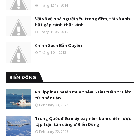
Tháng 12 19, 2014
Vội vã về nhà người yêu trong đêm, tôi và anh
bắt gặp cảnh thất kinh
Tháng 11 05, 2015
Chính Sách Bản Quyền
Tháng 1 01, 2013
BIỂN ĐÔNG
Philippines muốn mua thêm 5 tàu tuần tra lớn
từ Nhật Bản
February 23, 2023
Trung Quốc điều máy bay ném bom chiến lược
tập trận tấn công ở Biển Đông
February 22, 2023