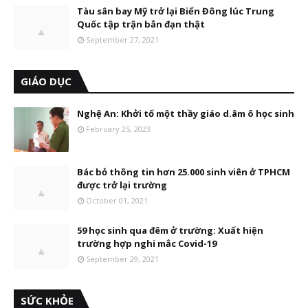
Tàu sân bay Mỹ trở lại Biển Đông lúc Trung
Quốc tập trận bắn đạn thật
September 27, 2021
GIÁO DỤC
Nghệ An: Khởi tố một thầy giáo d.âm ô học sinh
February 25, 2023
Bác bỏ thông tin hơn 25.000 sinh viên ở TPHCM
được trở lại trường
October 01, 2021
59 học sinh qua đêm ở trường: Xuất hiện
trường hợp nghi mắc Covid-19
September 29, 2021
SỨC KHỎE