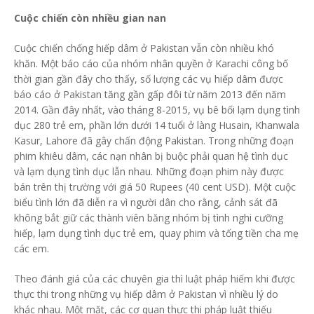
Cuộc chiến còn nhiều gian nan
Cuộc chiến chống hiếp dâm ở Pakistan vẫn còn nhiều khó
khăn. Một báo cáo của nhóm nhân quyền ở Karachi công bố
thời gian gần đây cho thấy, số lượng các vụ hiếp dâm được
báo cáo ở Pakistan tăng gần gấp đôi từ năm 2013 đến năm
2014. Gần đây nhất, vào tháng 8-2015, vụ bê bối lạm dụng tình
dục 280 trẻ em, phần lớn dưới 14 tuổi ở làng Husain, Khanwala
Kasur, Lahore đã gây chấn động Pakistan. Trong những đoạn
phim khiêu dâm, các nạn nhân bị buộc phải quan hệ tình dục
và lạm dụng tình dục lẫn nhau. Những đoạn phim này được
bán trên thị trường với giá 50 Rupees (40 cent USD). Một cuộc
biểu tình lớn đã diễn ra vì người dân cho rằng, cảnh sát đã
không bắt giữ các thành viên băng nhóm bị tình nghi cưỡng
hiếp, lạm dụng tình dục trẻ em, quay phim và tống tiền cha mẹ
các em.
Theo đánh giá của các chuyên gia thì luật pháp hiếm khi được
thực thi trong những vụ hiếp dâm ở Pakistan vì nhiều lý do
khác nhau. Một mặt, các cơ quan thực thi pháp luật thiếu