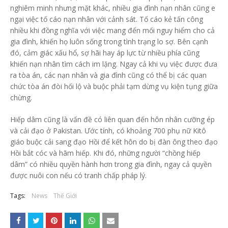
nghiêm minh nhưng mặt khác, nhiều gia đình nạn nhân cũng e
ngại việc tố cáo nạn nhân với cảnh sát. Tố cáo kẻ tấn công
nhiều khi đồng nghĩa với việc mang đến mối nguy hiểm cho cả
gia đình, khiến họ luôn sống trong tình trạng lo sợ. Bên cạnh
đó, cảm giác xấu hổ, sợ hãi hay áp lực từ nhiều phía cũng
khiến nạn nhân tìm cách im lặng. Ngay cả khi vụ việc được đưa
ra tòa án, các nạn nhân và gia đình cũng có thể bị các quan
chức tòa án đòi hối lộ và buộc phải tạm dừng vụ kiện tụng giữa
chừng.
Hiếp dâm cũng là vấn đề có liên quan đến hôn nhân cưỡng ép
và cải đạo ở Pakistan. Ước tính, có khoảng 700 phụ nữ Kitô
giáo buộc cải sang đạo Hồi để kết hôn do bị đàn ông theo đạo
Hồi bắt cóc và hãm hiếp. Khi đó, những người “chồng hiếp
dâm” có nhiều quyền hành hơn trong gia đình, ngay cả quyền
được nuôi con nếu có tranh chấp pháp lý.
Tags:
News
Thế Giới