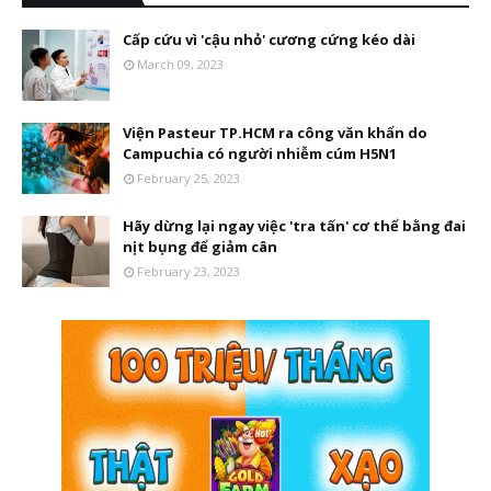
Cấp cứu vì 'cậu nhỏ' cương cứng kéo dài
March 09, 2023
Viện Pasteur TP.HCM ra công văn khẩn do
Campuchia có người nhiễm cúm H5N1
February 25, 2023
Hãy dừng lại ngay việc 'tra tấn' cơ thể bằng đai
nịt bụng để giảm cân
February 23, 2023