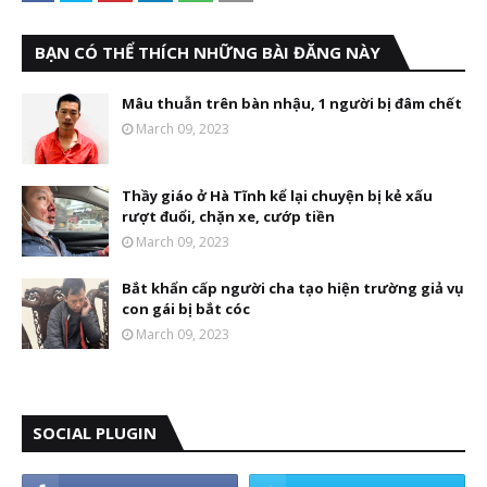
BẠN CÓ THỂ THÍCH NHỮNG BÀI ĐĂNG NÀY
Mâu thuẫn trên bàn nhậu, 1 người bị đâm chết
March 09, 2023
Thầy giáo ở Hà Tĩnh kể lại chuyện bị kẻ xấu
rượt đuổi, chặn xe, cướp tiền
March 09, 2023
Bắt khẩn cấp người cha tạo hiện trường giả vụ
con gái bị bắt cóc
March 09, 2023
SOCIAL PLUGIN