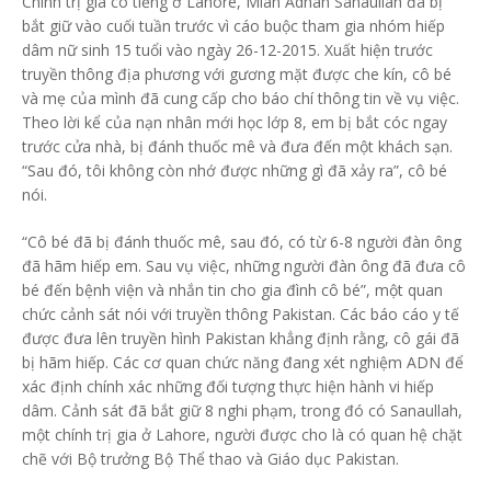
Chính trị gia có tiếng ở Lahore, Mian Adnan Sanaullah đã bị
bắt giữ vào cuối tuần trước vì cáo buộc tham gia nhóm hiếp
dâm nữ sinh 15 tuổi vào ngày 26-12-2015. Xuất hiện trước
truyền thông địa phương với gương mặt được che kín, cô bé
và mẹ của mình đã cung cấp cho báo chí thông tin về vụ việc.
Theo lời kể của nạn nhân mới học lớp 8, em bị bắt cóc ngay
trước cửa nhà, bị đánh thuốc mê và đưa đến một khách sạn.
“Sau đó, tôi không còn nhớ được những gì đã xảy ra”, cô bé
nói.
“Cô bé đã bị đánh thuốc mê, sau đó, có từ 6-8 người đàn ông
đã hãm hiếp em. Sau vụ việc, những người đàn ông đã đưa cô
bé đến bệnh viện và nhắn tin cho gia đình cô bé”, một quan
chức cảnh sát nói với truyền thông Pakistan. Các báo cáo y tế
được đưa lên truyền hình Pakistan khẳng định rằng, cô gái đã
bị hãm hiếp. Các cơ quan chức năng đang xét nghiệm ADN để
xác định chính xác những đối tượng thực hiện hành vi hiếp
dâm. Cảnh sát đã bắt giữ 8 nghi phạm, trong đó có Sanaullah,
một chính trị gia ở Lahore, người được cho là có quan hệ chặt
chẽ với Bộ trưởng Bộ Thể thao và Giáo dục Pakistan.