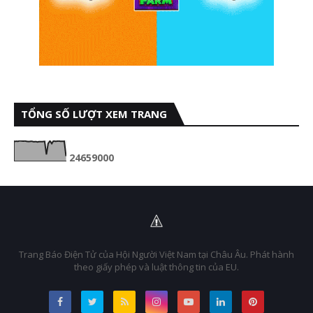
TỔNG SỐ LƯỢT XEM TRANG
2
4
6
5
9
0
0
0
Trang Báo Điện Tử của Hội Người Việt Nam tại Châu Âu. Phát hành
theo giấy phép và luật thông tin của EU.