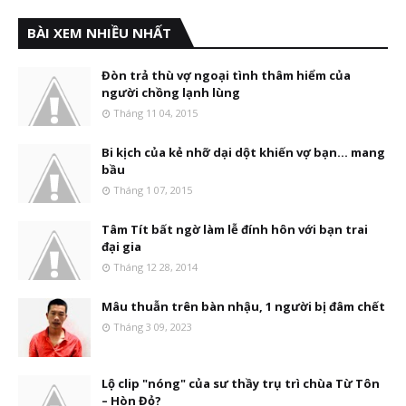
BÀI XEM NHIỀU NHẤT
Đòn trả thù vợ ngoại tình thâm hiểm của
người chồng lạnh lùng
Tháng 11 04, 2015
Bi kịch của kẻ nhỡ dại dột khiến vợ bạn... mang
bầu
Tháng 1 07, 2015
Tâm Tít bất ngờ làm lễ đính hôn với bạn trai
đại gia
Tháng 12 28, 2014
Mâu thuẫn trên bàn nhậu, 1 người bị đâm chết
Tháng 3 09, 2023
Lộ clip "nóng" của sư thầy trụ trì chùa Từ Tôn
– Hòn Đỏ?