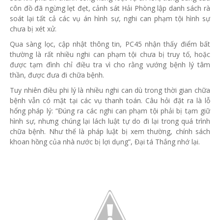
côn đồ đã ngừng lẹt đẹt, cảnh sát Hải Phòng lập danh sách rà
soát lại tất cả các vụ án hình sự, nghi can phạm tội hình sự
chưa bị xét xử.
Qua sàng lọc, cập nhật thông tin, PC45 nhận thấy điểm bất
thường là rất nhiều nghi can phạm tội chưa bị truy tố, hoặc
được tạm đình chỉ điều tra vì cho rằng vướng bệnh lý tâm
thần, được đưa đi chữa bệnh.
Tuy nhiên điều phi lý là nhiều nghi can dù trong thời gian chữa
bệnh vẫn có mặt tại các vụ thanh toán. Câu hỏi đặt ra là lỗ
hổng pháp lý: “Đúng ra các nghi can phạm tội phải bị tạm giữ
hình sự, nhưng chúng lại lách luật tự do đi lại trong quá trình
chữa bệnh. Như thế là pháp luật bị xem thường, chính sách
khoan hồng của nhà nước bị lợi dụng”, Đại tá Thắng nhớ lại.