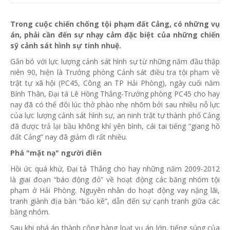
Trong cuộc chiến chống tội phạm đất Cảng, có những vụ
án, phải cần đến sự nhạy cảm đặc biệt của những chiến
sỹ cảnh sát hình sự tinh nhuệ.
Gắn bó với lực lượng cảnh sát hình sự từ những năm đầu thập
niên 90, hiện là Trưởng phòng Cảnh sát điều tra tội phạm về
trật tự xã hội (PC45, Công an TP Hải Phòng), ngày cuối năm
Bính Thân, Đại tá Lê Hồng Thắng-Trưởng phòng PC45 cho hay
nay đã có thể đôi lúc thở phào nhẹ nhõm bởi sau nhiều nỗ lực
của lực lượng cảnh sát hình sự, an ninh trật tự thành phố Cảng
đã được trả lại bầu không khí yên bình, cái tai tiếng “giang hồ
đất Cảng” nay đã giảm đi rất nhiều.
Phá "mặt nạ" người điên
Hồi ức quá khứ, Đại tá Thắng cho hay những năm 2009-2012
là giai đoạn “báo động đỏ” về hoạt động các băng nhóm tội
phạm ở Hải Phòng. Nguyên nhân do hoạt động vay nặng lãi,
tranh giành địa bàn “bảo kê”, dẫn đến sự cạnh tranh giữa các
băng nhóm.
Sau khi phá án thành công hàng loạt vụ án lớn, tiếng súng của