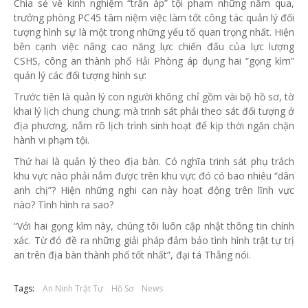
Chia sẻ về kinh nghiệm “trấn áp” tội phạm những năm qua,
trưởng phòng PC45 tâm niệm việc làm tốt công tác quản lý đối
tượng hình sự là một trong những yếu tố quan trọng nhất. Hiện
bên cạnh việc nâng cao năng lực chiến đấu của lực lượng
CSHS, công an thành phố Hải Phòng áp dụng hai “gọng kìm”
quản lý các đối tượng hình sự:
Trước tiên là quản lý con người không chỉ gồm vài bộ hồ sơ, tờ
khai lý lịch chung chung; mà trinh sát phải theo sát đối tượng ở
địa phương, nắm rõ lịch trình sinh hoạt để kịp thời ngăn chặn
hành vi phạm tội.
Thứ hai là quản lý theo địa bàn. Có nghĩa trinh sát phụ trách
khu vực nào phải nắm được trên khu vực đó có bao nhiêu “dân
anh chị”? Hiện những nghi can này hoạt động trên lĩnh vực
nào? Tình hình ra sao?
“Với hai gọng kìm này, chúng tôi luôn cập nhật thông tin chính
xác. Từ đó đề ra những giải pháp đảm bảo tình hình trật tự trị
an trên địa bàn thành phố tốt nhất”, đại tá Thắng nói.
Tags:
An Ninh Trật Tự
Hồ Sơ
News