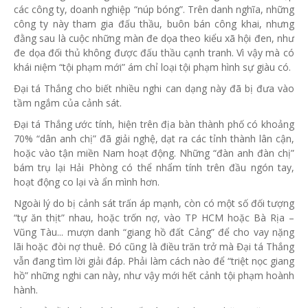
các công ty, doanh nghiệp “núp bóng”. Trên danh nghĩa, những
công ty này tham gia đấu thầu, buôn bán công khai, nhưng
đằng sau là cuộc những màn đe dọa theo kiểu xã hội đen, như
đe dọa đối thủ không được đấu thầu cạnh tranh. Vì vậy mà có
khái niệm “tội phạm mới” ám chỉ loại tội phạm hình sự giàu có.
Đại tá Thắng cho biết nhiều nghi can dạng này đã bị đưa vào
tầm ngắm của cảnh sát.
Đại tá Thắng ước tính, hiện trên địa bàn thành phố có khoảng
70% “dân anh chị” đã giải nghệ, dạt ra các tỉnh thành lân cận,
hoặc vào tận miền Nam hoạt động. Những “đàn anh đàn chị”
bám trụ lại Hải Phòng có thể nhẩm tính trên đầu ngón tay,
hoạt động co lại và ẩn mình hơn.
Ngoài lý do bị cảnh sát trấn áp mạnh, còn có một số đối tượng
“tự ăn thịt” nhau, hoặc trốn nợ, vào TP HCM hoặc Bà Rịa –
Vũng Tàu... mượn danh “giang hồ đất Cảng” để cho vay nặng
lãi hoặc đòi nợ thuê. Đó cũng là điều trăn trở mà Đại tá Thắng
vẫn đang tìm lời giải đáp. Phải làm cách nào để “triệt nọc giang
hồ” những nghi can này, như vậy mới hết cảnh tội phạm hoành
hành.