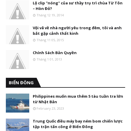
Lộ clip "nóng" của sư thầy trụ trì chùa Từ Tôn
– Hòn Đỏ?
Tháng 12 19, 2014
Vội vã về nhà người yêu trong đêm, tôi và anh
bắt gặp cảnh thất kinh
Tháng 11 05, 2015
Chính Sách Bản Quyền
Tháng 1 01, 2013
BIỂN ĐÔNG
Philippines muốn mua thêm 5 tàu tuần tra lớn
từ Nhật Bản
February 23, 2023
Trung Quốc điều máy bay ném bom chiến lược
tập trận tấn công ở Biển Đông