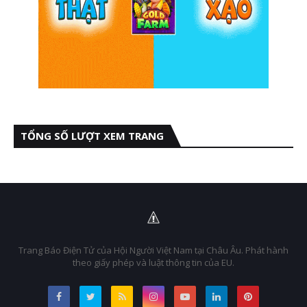
TỔNG SỐ LƯỢT XEM TRANG
Trang Báo Điện Tử của Hội Người Việt Nam tại Châu Âu. Phát hành
theo giấy phép và luật thông tin của EU.