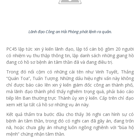
Lãnh đạo Công an Hải Phòng phát lệnh ra quân.
PC45 lập tức xin ý kiến lãnh đạo, lập tổ cán bộ gồm 20 người
có nhiệm vụ thu thập thông tin, lập danh sách những giang hồ
đang có hồ sơ bệnh án tâm thần đã và đang điều trị.
Trong đó nổi cộm có những cái tên như Vinh Tuyết, Thắng
“Quán Toa”, Tuấn Tượng. Những dấu hiệu nghi vấn này không
chỉ được báo cáo lên xin ý kiến giám đốc công an thành phố,
mà lãnh đạo thành phố thấy nghiêm trọng quá, phải báo cáo
tiếp lên Ban thường trực Thành ủy xin ý kiến. Cấp trên chỉ đạo
xem xét lại tất cả hồ sơ những vụ án này.
Kết quả thẩm tra bước đầu cho thấy 36 nghi can hình sự có
bệnh án tâm thần, trong đó có nghi can đã gây án, đang trốn
nã, hoặc chưa gây án nhưng luôn ngông nghênh với “bùa hộ
mệnh” chứng nhận tâm thần.