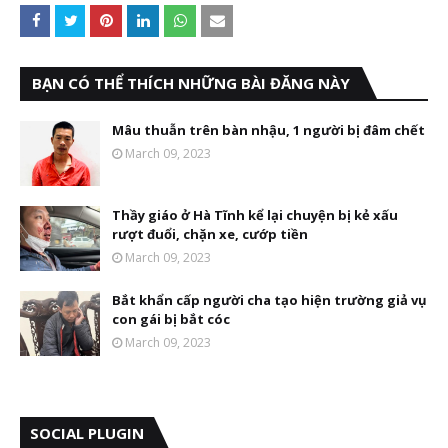
BẠN CÓ THỂ THÍCH NHỮNG BÀI ĐĂNG NÀY
Mâu thuẫn trên bàn nhậu, 1 người bị đâm chết
March 09, 2023
Thầy giáo ở Hà Tĩnh kể lại chuyện bị kẻ xấu
rượt đuổi, chặn xe, cướp tiền
March 09, 2023
Bắt khẩn cấp người cha tạo hiện trường giả vụ
con gái bị bắt cóc
March 09, 2023
SOCIAL PLUGIN