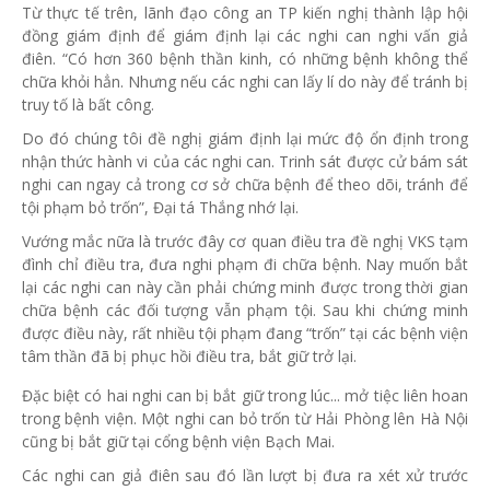
Từ thực tế trên, lãnh đạo công an TP kiến nghị thành lập hội
đồng giám định để giám định lại các nghi can nghi vấn giả
điên. “Có hơn 360 bệnh thần kinh, có những bệnh không thể
chữa khỏi hẳn. Nhưng nếu các nghi can lấy lí do này để tránh bị
truy tố là bất công.
Do đó chúng tôi đề nghị giám định lại mức độ ổn định trong
nhận thức hành vi của các nghi can. Trinh sát được cử bám sát
nghi can ngay cả trong cơ sở chữa bệnh để theo dõi, tránh để
tội phạm bỏ trốn”, Đại tá Thắng nhớ lại.
Vướng mắc nữa là trước đây cơ quan điều tra đề nghị VKS tạm
đình chỉ điều tra, đưa nghi phạm đi chữa bệnh. Nay muốn bắt
lại các nghi can này cần phải chứng minh được trong thời gian
chữa bệnh các đối tượng vẫn phạm tội. Sau khi chứng minh
được điều này, rất nhiều tội phạm đang “trốn” tại các bệnh viện
tâm thần đã bị phục hồi điều tra, bắt giữ trở lại.
Đặc biệt có hai nghi can bị bắt giữ trong lúc... mở tiệc liên hoan
trong bệnh viện. Một nghi can bỏ trốn từ Hải Phòng lên Hà Nội
cũng bị bắt giữ tại cổng bệnh viện Bạch Mai.
Các nghi can giả điên sau đó lần lượt bị đưa ra xét xử trước