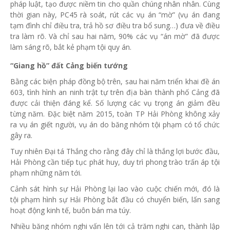
pháp luật, tạo được niềm tin cho quần chúng nhân nhân. Cùng
thời gian này, PC45 rà soát, rút các vụ án “mờ” (vụ án đang
tạm đình chỉ điều tra, trả hồ sơ điều tra bổ sung…) đưa về điều
tra làm rõ. Và chỉ sau hai năm, 90% các vụ “án mờ” đã được
làm sáng rõ, bắt kẻ phạm tội quy án.
“Giang hồ” đất Cảng biến tướng
Bằng các biện pháp đồng bộ trên, sau hai năm triển khai đề án
603, tình hình an ninh trật tự trên địa bàn thành phố Cảng đã
được cải thiện đáng kể. Số lượng các vụ trọng án giảm đều
từng năm. Đặc biệt năm 2015, toàn TP Hải Phòng không xảy
ra vụ án giết người, vụ án do băng nhóm tội phạm có tổ chức
gây ra.
Tuy nhiên Đại tá Thắng cho rằng đây chỉ là thắng lợi bước đầu,
Hải Phòng cần tiếp tục phát huy, duy trì phong trào trấn áp tội
phạm những năm tới.
Cảnh sát hình sự Hải Phòng lại lao vào cuộc chiến mới, đó là
tội phạm hình sự Hải Phòng bắt đầu có chuyển biến, lấn sang
hoạt động kinh tế, buôn bán ma túy.
Nhiều băng nhóm nghi vấn lên tới cả trăm nghi can, thành lập