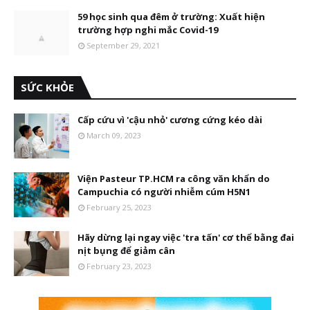
59 học sinh qua đêm ở trường: Xuất hiện
trường hợp nghi mắc Covid-19
September 29, 2021
SỨC KHỎE
Cấp cứu vì 'cậu nhỏ' cương cứng kéo dài
March 09, 2023
Viện Pasteur TP.HCM ra công văn khẩn do
Campuchia có người nhiễm cúm H5N1
February 25, 2023
Hãy dừng lại ngay việc 'tra tấn' cơ thể bằng đai
nịt bụng để giảm cân
February 23, 2023