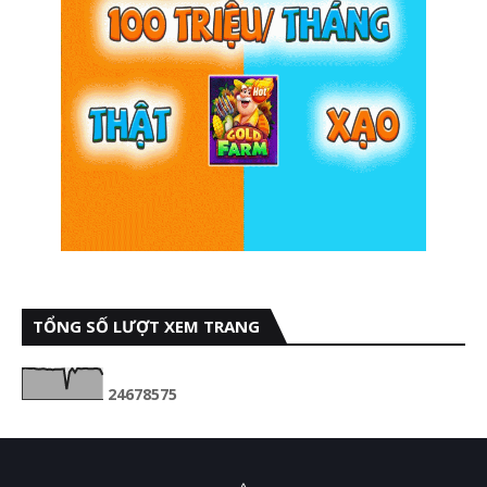
TỔNG SỐ LƯỢT XEM TRANG
2
4
6
7
8
5
7
5