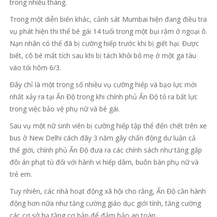
trong nhiều tháng.
Trong một diễn biến khác, cảnh sát Mumbai hiện đang điều tra
vụ phát hiện thi thể bé gái 14 tuổi trong một bụi rậm ở ngoại ô.
Nạn nhân có thể đã bị cưỡng hiếp trước khi bị giết hại. Được
biết, cô bé mất tích sau khi bị tách khỏi bố mẹ ở một ga tàu
vào tối hôm 6/3.
Đây chỉ là một trong số nhiều vụ cưỡng hiếp và bạo lực mới
nhất xảy ra tại Ấn Độ trong khi chính phủ Ấn Độ tỏ ra bất lực
trong việc bảo vệ phụ nữ và bé gái.
Sau vụ một nữ sinh viên bị cưỡng hiếp tập thể đến chết trên xe
bus ở New Delhi cách đây 3 năm gây chấn động dư luận cả
thế giới, chính phủ Ấn Độ đưa ra các chính sách như tăng gấp
đôi án phạt tù đối với hành vi hiếp dâm, buôn bán phụ nữ và
trẻ em.
Tuy nhiên, các nhà hoạt động xã hội cho rằng, Ấn Độ cần hành
động hơn nữa như tăng cường giáo dục giới tính, tăng cường
các cơ sở hạ tầng cơ bản để đảm bảo an toàn.