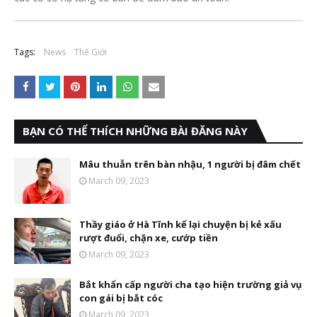
Tags:
News
Thế Giới
BẠN CÓ THỂ THÍCH NHỮNG BÀI ĐĂNG NÀY
Mâu thuẫn trên bàn nhậu, 1 người bị đâm chết
March 09, 2023
Thầy giáo ở Hà Tĩnh kể lại chuyện bị kẻ xấu
rượt đuổi, chặn xe, cướp tiền
March 09, 2023
Bắt khẩn cấp người cha tạo hiện trường giả vụ
con gái bị bắt cóc
March 09, 2023