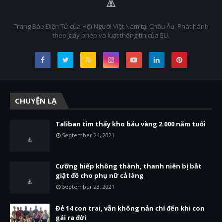
Trang Báo Điện Tử của Hội Người Việt Nam tại Châu Âu. Phát hành
theo giấy phép và luật thông tin của EU.
CHUYỆN LẠ
Taliban tìm thấy kho báu vàng 2.000 năm tuổi
September 24, 2021
Cưỡng hiếp không thành, thanh niên bị bắt
giặt đồ cho phụ nữ cả làng
September 23, 2021
Đẻ 14 con trai, vẫn không nản chí đến khi con
gái ra đời