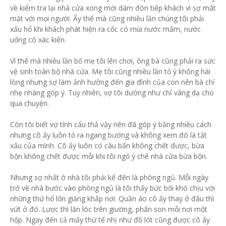
về kiểm tra lại nhà cửa xong mới dám đón tiếp khách vì sợ mất
mặt với mọi người. Ấy thế mà cũng nhiều lần chúng tôi phải
xấu hổ khi khách phát hiện ra cốc có mùi nước mắm, nước
uống có xác kiến.
Vì thế mà nhiều lần bố mẹ tôi lên chơi, ông bà cũng phải ra sức
vệ sinh toàn bộ nhà cửa. Mẹ tôi cũng nhiều lần tỏ ý không hài
lòng nhưng sợ làm ảnh hưởng đến gia đình của con nên bà chỉ
nhẹ nhàng góp ý. Tuy nhiên, vợ tôi dường như chỉ vâng dạ cho
qua chuyện.
Còn tôi biết vợ tính cẩu thả vậy nên đã góp ý bằng nhiều cách
nhưng cô ấy luôn tỏ ra ngang bướng và không xem đó là tật
xấu của mình. Cô ấy luôn có câu bẩn không chết được, bừa
bộn không chết được mỗi khi tôi ngỏ ý chê nhà cửa bừa bộn.
Nhưng sợ nhất ở nhà tôi phải kể đến là phòng ngủ. Mỗi ngày
trở về nhà bước vào phòng ngủ là tôi thấy bức bối khó chịu với
những thứ hổ lốn giăng khắp nơi. Quần áo cô ấy thay ở đâu thì
vứt ở đó. Lược thì lăn lóc trên giường, phấn son mỗi nơi một
hộp. Ngay đến cả mấy thứ tế nhị như đồ lót cũng được cô ấy