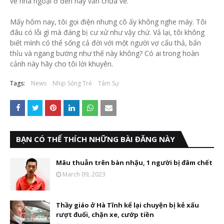
về nhà ngoại ở đến nay vẫn chưa về.
Mấy hôm nay, tôi gọi điện nhưng cô ấy không nghe máy. Tôi
đâu có lỗi gì mà đáng bị cư xử như vậy chứ. Vả lại, tôi không
biết mình có thể sống cả đời với một người vợ cẩu thả, bẩn
thỉu và ngang bướng như thế này không? Có ai trong hoàn
cảnh này hãy cho tôi lời khuyên.
Tags:
News
Nhịp Sống Trẻ
Tâm Sự
BẠN CÓ THỂ THÍCH NHỮNG BÀI ĐĂNG NÀY
Mâu thuẫn trên bàn nhậu, 1 người bị đâm chết
March 09, 2023
Thầy giáo ở Hà Tĩnh kể lại chuyện bị kẻ xấu
rượt đuổi, chặn xe, cướp tiền