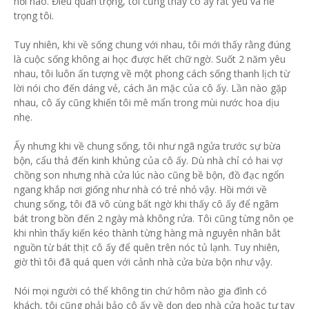
nỗi nào. Điều quan trọng, tôi cũng thấy cô ấy rất yêu và nể
trọng tôi.
Tuy nhiên, khi về sống chung với nhau, tôi mới thấy rằng đúng
là cuộc sống không ai học được hết chữ ngờ. Suốt 2 năm yêu
nhau, tôi luôn ấn tượng về một phong cách sống thanh lịch từ
lời nói cho đến dáng vẻ, cách ăn mặc của cô ấy. Lần nào gặp
nhau, cô ấy cũng khiến tôi mê mẩn trong mùi nước hoa dịu
nhẹ.
Ấy nhưng khi về chung sống, tôi như ngã ngửa trước sự bừa
bộn, cẩu thả đến kinh khủng của cô ấy. Dù nhà chỉ có hai vợ
chồng son nhưng nhà cửa lúc nào cũng bề bộn, đồ đạc ngổn
ngang khắp nơi giống như nhà có trẻ nhỏ vậy. Hồi mới về
chung sống, tôi đã vô cùng bất ngờ khi thấy cô ấy để ngâm
bát trong bồn đến 2 ngày mà không rửa. Tôi cũng từng nôn ọe
khi nhìn thấy kiến kéo thành từng hàng mà nguyên nhân bắt
nguồn từ bát thịt cô ấy để quên trên nóc tủ lạnh. Tuy nhiên,
giờ thì tôi đã quá quen với cảnh nhà cửa bừa bộn như vậy.
Nói mọi người có thể không tin chứ hôm nào gia đình có
khách, tôi cũng phải bảo cô ấy về dọn dẹp nhà cửa hoặc tự tay