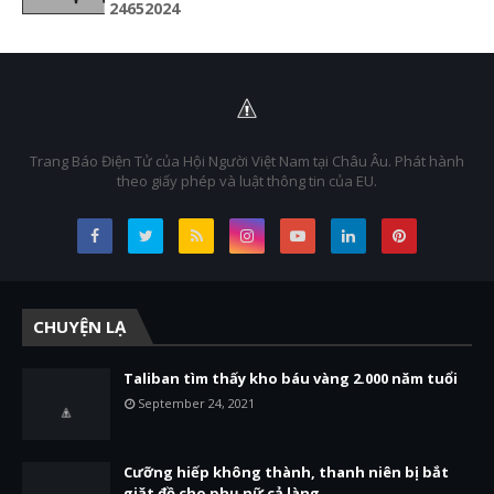
2
4
6
5
2
0
2
4
Trang Báo Điện Tử của Hội Người Việt Nam tại Châu Âu. Phát hành
theo giấy phép và luật thông tin của EU.
CHUYỆN LẠ
Taliban tìm thấy kho báu vàng 2.000 năm tuổi
September 24, 2021
Cưỡng hiếp không thành, thanh niên bị bắt
giặt đồ cho phụ nữ cả làng