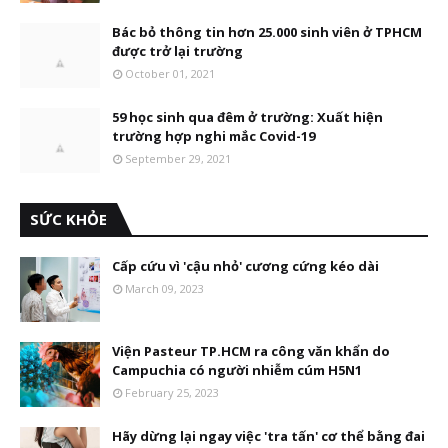
Bác bỏ thông tin hơn 25.000 sinh viên ở TPHCM
được trở lại trường
October 01, 2021
59 học sinh qua đêm ở trường: Xuất hiện
trường hợp nghi mắc Covid-19
September 29, 2021
SỨC KHỎE
Cấp cứu vì 'cậu nhỏ' cương cứng kéo dài
March 09, 2023
Viện Pasteur TP.HCM ra công văn khẩn do
Campuchia có người nhiễm cúm H5N1
February 25, 2023
Hãy dừng lại ngay việc 'tra tấn' cơ thể bằng đai