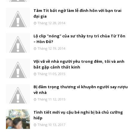
Tâm Tít bất ngờ làm lễ đính hôn với bạn trai
đại gia
Tháng 12 28, 2014
Lộ clip "nóng" của sư thầy trụ trì chùa Từ Tôn
– Hòn Đỏ?
Tháng 12 19, 2014
Vội vã về nhà người yêu trong đêm, tôi và anh
bắt gặp cảnh thất kinh
Tháng 11 05, 2015
Bị đâm trọng thương vì khuyên người say rượu
về nhà
Tháng 11 12, 2015
Tình tiết mới vụ cậu bé nghi bị bà chủ cưỡng
hiếp
Tháng 10 13, 2017