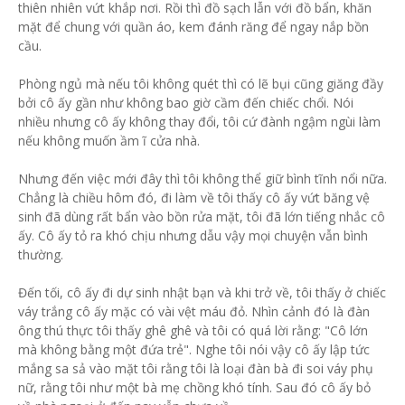
thiên nhiên vứt khắp nơi. Rồi thì đồ sạch lẫn với đồ bẩn, khăn
mặt để chung với quần áo, kem đánh răng để ngay nắp bồn
cầu.
Phòng ngủ mà nếu tôi không quét thì có lẽ bụi cũng giăng đầy
bởi cô ấy gần như không bao giờ cầm đến chiếc chổi. Nói
nhiều nhưng cô ấy không thay đổi, tôi cứ đành ngậm ngùi làm
nếu không muốn ầm ĩ cửa nhà.
Nhưng đến việc mới đây thì tôi không thể giữ bình tĩnh nổi nữa.
Chẳng là chiều hôm đó, đi làm về tôi thấy cô ấy vứt băng vệ
sinh đã dùng rất bẩn vào bồn rửa mặt, tôi đã lớn tiếng nhắc cô
ấy. Cô ấy tỏ ra khó chịu nhưng dẫu vậy mọi chuyện vẫn bình
thường.
Đến tối, cô ấy đi dự sinh nhật bạn và khi trở về, tôi thấy ở chiếc
váy trắng cô ấy mặc có vài vệt máu đỏ. Nhìn cảnh đó là đàn
ông thú thực tôi thấy ghê ghê và tôi có quá lời rằng: "Cô lớn
mà không bằng một đứa trẻ". Nghe tôi nói vậy cô ấy lập tức
mắng sa sả vào mặt tôi rằng tôi là loại đàn bà đi soi váy phụ
nữ, rằng tôi như một bà mẹ chồng khó tính. Sau đó cô ấy bỏ