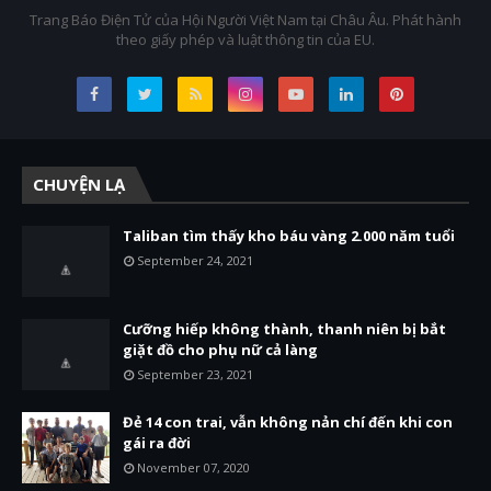
Trang Báo Điện Tử của Hội Người Việt Nam tại Châu Âu. Phát hành
theo giấy phép và luật thông tin của EU.
CHUYỆN LẠ
Taliban tìm thấy kho báu vàng 2.000 năm tuổi
September 24, 2021
Cưỡng hiếp không thành, thanh niên bị bắt
giặt đồ cho phụ nữ cả làng
September 23, 2021
Đẻ 14 con trai, vẫn không nản chí đến khi con
gái ra đời
November 07, 2020