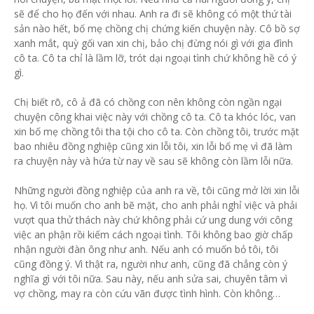
sẽ để cho họ đến với nhau. Anh ra đi sẽ không có một thứ tài
sản nào hết, bố mẹ chồng chị chứng kiến chuyện này. Cô bồ sợ
xanh mắt, quỳ gối van xin chị, bảo chị đừng nói gì với gia đình
cô ta. Cô ta chỉ là lầm lỡ, trót dại ngoại tình chứ không hề có ý
gì.
Chị biết rõ, cô ả đã có chồng con nên không còn ngần ngại
chuyện công khai việc này với chồng cô ta. Cô ta khóc lóc, van
xin bố mẹ chồng tôi tha tội cho cô ta. Còn chồng tôi, trước mặt
bao nhiêu đồng nghiệp cũng xin lỗi tôi, xin lỗi bố mẹ vì đã làm
ra chuyện này và hứa từ nay về sau sẽ không còn lầm lỗi nữa.
Những người đồng nghiệp của anh ra về, tôi cũng mở lời xin lỗi
họ. Vì tôi muốn cho anh bẽ mặt, cho anh phải nghỉ việc và phải
vượt qua thử thách này chứ không phải cứ ung dung với công
việc an phận rồi kiếm cách ngoại tình. Tôi không bao giờ chấp
nhận người đàn ông như anh. Nếu anh có muốn bỏ tôi, tôi
cũng đồng ý. Vì thật ra, người như anh, cũng đã chẳng còn ý
nghĩa gì với tôi nữa. Sau này, nếu anh sửa sai, chuyên tâm vì
vợ chồng, may ra còn cứu vãn được tình hình. Còn không…