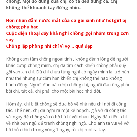
chồng. Mọi đồ dùng của chị, cô ta đều dùng cả. Chị
không thể khoanh tay đứng nhìn...
Hôn nhân đẫm nước mắt của cô gái xinh như hotgirl bị
chồng phụ bạc
Cuộc điện thoại đầy khả nghi chồng gọi nhầm trong cơn
say
Chồng lập phòng nhì chỉ vì vợ… quá đẹp
Không cam tâm chồng ngoại tình , không đành lòng để người
khác cướp chồng mình, chị đã tìm cách khiến chồng phải quỳ
gối van xin chị. Dù chị chưa từng nghĩ có ngày mình lại trở nên
như thế nhưng sự căm hận khiến chị không thể nào không
hành động. Người đàn bà cướp chồng chị, người đàn ông phản
bội chị, tất cả, chị phải cho một bài học nhớ đời.
Hôm ấy, chị biết chồng sẽ đưa bồ về nhà nếu chị nói đi công
tác. Thế nên, chị đã nghĩ ra một kế hoạch, giả vờ đi công tác
vài ngày để chồng và cô bồ hú hí với nhau. Ngày đầu tiên, chị
về nhà bạn ngủ để tránh chồng nghi ngờ. Cho anh ta vui vẻ với
bồ thỏa thích trong vòng 1 ngày, rồi chị mới ra tay.