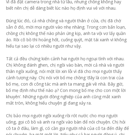
Vì đã đặt camera trong nhà từ lâu, nhưng chồng không hay
biết nên chị dễ dàng biết lúc nào họ định vui vẻ với nhau.
Đúng lúc đó, cả nhà chồng và người thân ở cửa, chị đã chờ
sẵn ở đó, mời mọi người vào nhẹ nhàng. Trong cơn bấn loạn,
chồng chị không thể nào phản ứng kịp, anh ta vội vơ lấy quần
áo. Rồi cô bồ thì hoảng hốt, cuống quýt, mặt tái xanh vì không
hiểu tại sao lại có nhiều người như vậy.
Tất cả đều chứng kiến cảnh hai người họ ngoại tình với nhau.
Chị không đánh ghen, chị ngồi vào bàn, mời cả nhà và người
thân ngồi xuống, nói một lời xin lỗi vì đã cho mọi người thấy
cảnh tượng này. Chị nói với bố mẹ chồng ‘đây là con trai của
bố mẹ, con đi công tác mà anh ta mang gái về nhà. Bây giờ,
bố mẹ định như thế nào ạ? Con mong bố mẹ cho con một lời
khuyên’. Những người đồng nghiệp của anh cũng mắt xanh
mắt tròn, không hiểu chuyện gì đang xảy ra.
Chị bảo mọi người ngồi xuống rồi rót nước cho mọi người
uống, gọi cô bồ và anh ra ngồi vào bàn để nói chuyện. Chị hỏi
cô ta ở đâu, làm gì, có cần gọi người nhà của cô ta đến đây để
nói chuyện, ba mặt một lời. Nếu như cả hai người đồng ý, chị