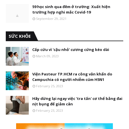
59 học sinh qua đêm ở trường: Xuất hiện
trường hợp nghi mắc Covid-19
September 29, 2021
SỨC KHỎE
Cấp cứu vì 'cậu nhỏ' cương cứng kéo dài
March 09, 2023
Viện Pasteur TP.HCM ra công văn khẩn do
Campuchia có người nhiễm cúm H5N1
February 25, 2023
Hãy dừng lại ngay việc 'tra tấn' cơ thể bằng đai
nịt bụng để giảm cân
February 23, 2023