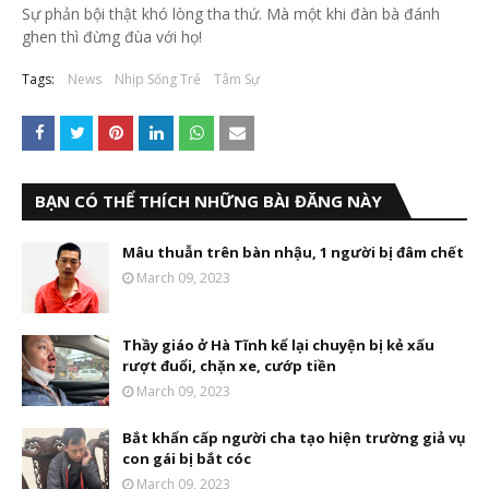
Sự phản bội thật khó lòng tha thứ. Mà một khi đàn bà đánh
ghen thì đừng đùa với họ!
Tags:
News
Nhịp Sống Trẻ
Tâm Sự
BẠN CÓ THỂ THÍCH NHỮNG BÀI ĐĂNG NÀY
Mâu thuẫn trên bàn nhậu, 1 người bị đâm chết
March 09, 2023
Thầy giáo ở Hà Tĩnh kể lại chuyện bị kẻ xấu
rượt đuổi, chặn xe, cướp tiền
March 09, 2023
Bắt khẩn cấp người cha tạo hiện trường giả vụ
con gái bị bắt cóc
March 09, 2023