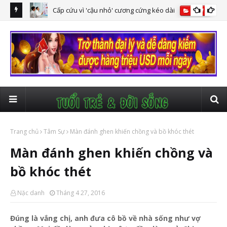
Cấp cứu vì 'cậu nhỏ' cương cứng kéo dài
NEWS
huộc con'
Trang chủ
Tâm Sự
Màn đánh ghen khiến chồng và bồ khóc thét
Màn đánh ghen khiến chồng và
bồ khóc thét
Nặc danh
Tháng 4 27, 2016
Đúng là vắng chị, anh đưa cô bồ về nhà sống như vợ