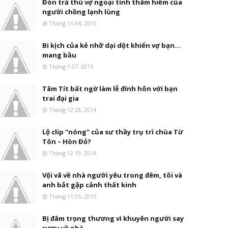
Đòn trả thù vợ ngoại tình thâm hiểm của
người chồng lạnh lùng
Tháng 11 04, 2015
Bi kịch của kẻ nhỡ dại dột khiến vợ bạn...
mang bầu
Tháng 1 07, 2015
Tâm Tít bất ngờ làm lễ đính hôn với bạn
trai đại gia
Tháng 12 28, 2014
Lộ clip "nóng" của sư thầy trụ trì chùa Từ
Tôn – Hòn Đỏ?
Tháng 12 19, 2014
Vội vã về nhà người yêu trong đêm, tôi và
anh bắt gặp cảnh thất kinh
Tháng 11 05, 2015
Bị đâm trọng thương vì khuyên người say