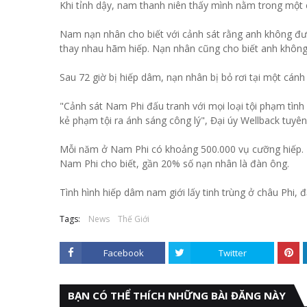
Khi tỉnh dậy, nam thanh niên thấy mình nằm trong một c
Nam nạn nhân cho biết với cảnh sát rằng anh không đư
thay nhau hãm hiếp. Nạn nhân cũng cho biết anh không n
Sau 72 giờ bị hiếp dâm, nạn nhân bị bỏ rơi tại một cánh
"Cảnh sát Nam Phi đấu tranh với mọi loại tội phạm tình
kẻ phạm tội ra ánh sáng công lý", Đại úy Wellback tuyên
Mỗi năm ở Nam Phi có khoảng 500.000 vụ cưỡng hiếp.
Nam Phi cho biết, gần 20% số nạn nhân là đàn ông.
Tình hình hiếp dâm nam giới lấy tinh trùng ở châu Phi, 
Tags:
News
Thế Giới
Facebook
Twitter
BẠN CÓ THỂ THÍCH NHỮNG BÀI ĐĂNG NÀY