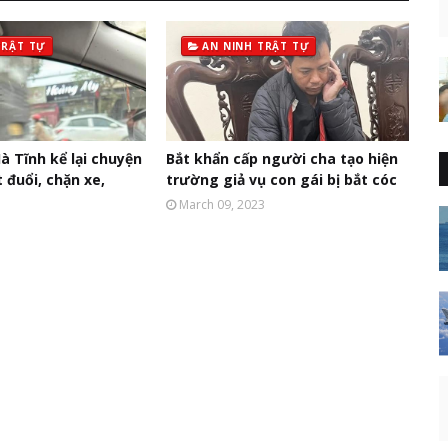
TRẬT TỰ
AN NINH TRẬT TỰ
à Tĩnh kể lại chuyện
Bắt khẩn cấp người cha tạo hiện
t đuổi, chặn xe,
trường giả vụ con gái bị bắt cóc
March 09, 2023
3