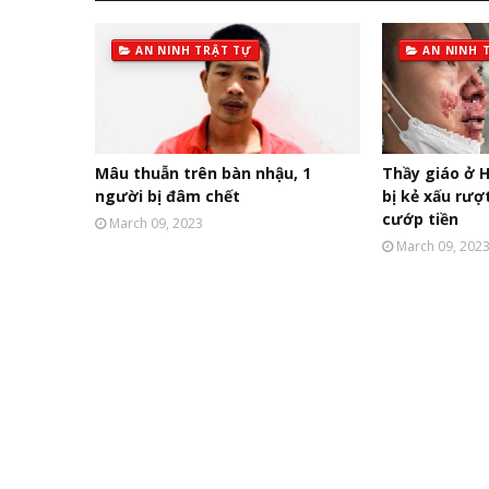
AN NINH TRẬT TỰ
AN NINH 
Mâu thuẫn trên bàn nhậu, 1
Thầy giáo ở H
người bị đâm chết
bị kẻ xấu rượ
cướp tiền
March 09, 2023
March 09, 202