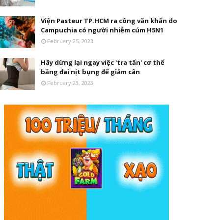
Viện Pasteur TP.HCM ra công văn khẩn do
Campuchia có người nhiễm cúm H5N1
February 25, 2023
Hãy dừng lại ngay việc 'tra tấn' cơ thể
bằng đai nịt bụng để giảm cân
February 23, 2023