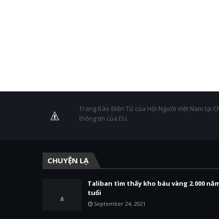
Trang Báo Điện Tử của Hội Người Việt Nam tại C
thông tin của EU.
CHUYỆN LẠ
Taliban tìm thấy kho báu vàng 2.000 nă
tuổi
September 24, 2021