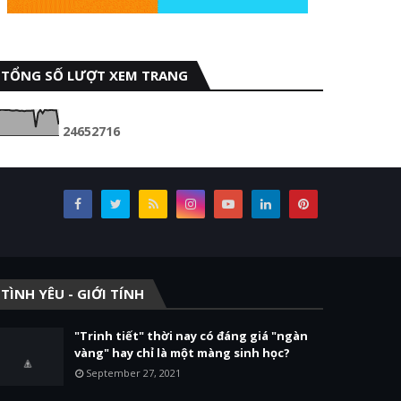
TỔNG SỐ LƯỢT XEM TRANG
2
4
6
5
2
7
1
6
TÌNH YÊU - GIỚI TÍNH
"Trinh tiết" thời nay có đáng giá "ngàn
vàng" hay chỉ là một màng sinh học?
September 27, 2021