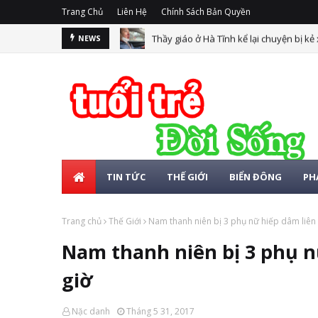
Trang Chủ
Liên Hệ
Chính Sách Bản Quyền
Thầy giáo ở Hà Tĩnh kể lại chuyện bị kẻ
NEWS
TIN TỨC
THẾ GIỚI
BIỂN ĐÔNG
PH
Trang chủ
Thế Giới
Nam thanh niên bị 3 phụ nữ hiếp dâm liên 
Nam thanh niên bị 3 phụ n
giờ
Nặc danh
Tháng 5 31, 2017