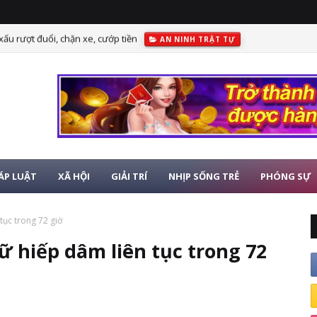
 xấu rượt đuổi, chặn xe, cướp tiền
AN NINH TRẬT TỰ
ÁP LUẬT
XÃ HỘI
GIẢI TRÍ
NHỊP SỐNG TRẺ
PHÓNG SỰ
tục trong 72 giờ
ữ hiếp dâm liên tục trong 72