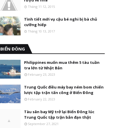
rượu về nhà
Tháng 11 12, 2015
Tình tiết mới vụ cậu bé nghi bị bà chủ
cưỡng hiếp
Tháng 10 13, 2017
BIỂN ĐÔNG
Philippines muốn mua thêm 5 tàu tuần
tra lớn từ Nhật Bản
February 23, 2023
Trung Quốc điều máy bay ném bom chiến
lược tập trận tấn công ở Biển Đông
February 22, 2023
Tàu sân bay Mỹ trở lại Biển Đông lúc
Trung Quốc tập trận bắn đạn thật
September 27, 2021