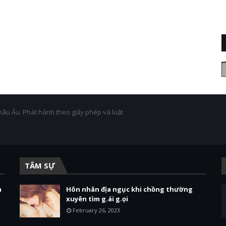
hâu Âu. Phát hành theo giấy phép và luật
TÂM SỰ
m
Hôn nhân địa ngục khi chồng thường
xuyên tìm g.ái g.ọi
February 26, 2023