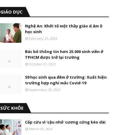
GIÁO DỤC
Nghệ An: Khởi tố một thầy giáo d.âm ô
học sinh
February 25, 2023
Bác bỏ thông tin hơn 25.000 sinh viên ở
TPHCM được trở lại trường
October 01, 2021
59 học sinh qua đêm ở trường: Xuất hiện
trường hợp nghi mắc Covid-19
September 29, 2021
SỨC KHỎE
Cấp cứu vì 'cậu nhỏ' cương cứng kéo dài
March 09, 2023