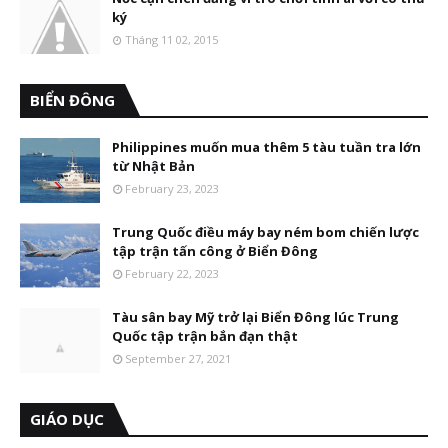
ký
Tháng 11 02, 2015
BIỂN ĐÔNG
Philippines muốn mua thêm 5 tàu tuần tra lớn
từ Nhật Bản
February 23, 2023
Trung Quốc điều máy bay ném bom chiến lược
tập trận tấn công ở Biển Đông
February 22, 2023
Tàu sân bay Mỹ trở lại Biển Đông lúc Trung
Quốc tập trận bắn đạn thật
September 27, 2021
GIÁO DỤC