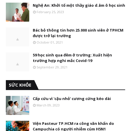
Nghệ An: Khởi tố một thầy giáo d.âm ô học sinh
February 25, 2023
Bác bỏ thông tin hơn 25.000 sinh viên ở TPHCM
được trở lại trường
October 01, 2021
59 học sinh qua đêm ở trường: Xuất hiện
trường hợp nghi mắc Covid-19
September 29, 2021
SỨC KHỎE
Cấp cứu vì 'cậu nhỏ' cương cứng kéo dài
March 09, 2023
Viện Pasteur TP.HCM ra công văn khẩn do
Campuchia có người nhiễm cúm H5N1