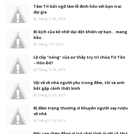
Tâm Tít bất ngờ làm lễ đính hôn với bạn trai
đại gia
Tháng 12 28, 2014
Bi kịch của kẻ nhỡ dại dột khiến vợ bạn... mang
bầu
Tháng 1 07, 2015
Lộ clip "nóng" của sư thầy trụ trì chùa Từ Tôn
– Hòn Đỏ?
Tháng 12 19, 2014
Vội vã về nhà người yêu trong đêm, tôi và anh
bắt gặp cảnh thất kinh
Tháng 11 05, 2015
Bị đâm trọng thương vì khuyên người say rượu
về nhà
Tháng 11 12, 2015
Nốc cạn chén đắng vì trò chơi tình ái với cô thư