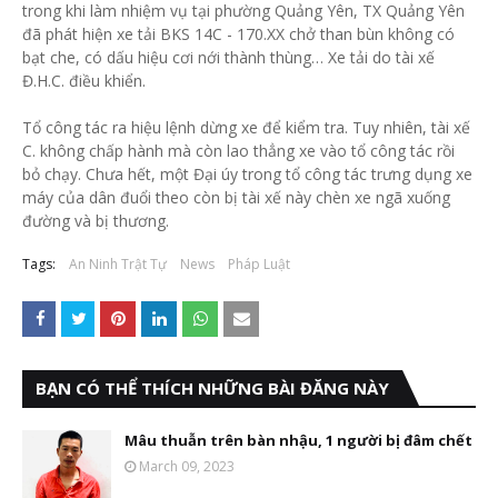
trong khi làm nhiệm vụ tại phường Quảng Yên, TX Quảng Yên
đã phát hiện xe tải BKS 14C - 170.XX chở than bùn không có
bạt che, có dấu hiệu cơi nới thành thùng… Xe tải do tài xế
Đ.H.C. điều khiển.
Tổ công tác ra hiệu lệnh dừng xe để kiểm tra. Tuy nhiên, tài xế
C. không chấp hành mà còn lao thẳng xe vào tổ công tác rồi
bỏ chạy. Chưa hết, một Đại úy trong tổ công tác trưng dụng xe
máy của dân đuổi theo còn bị tài xế này chèn xe ngã xuống
đường và bị thương.
Tags:
An Ninh Trật Tự
News
Pháp Luật
BẠN CÓ THỂ THÍCH NHỮNG BÀI ĐĂNG NÀY
Mâu thuẫn trên bàn nhậu, 1 người bị đâm chết
March 09, 2023