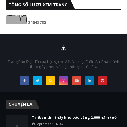
TỔNG SỐ LƯỢT XEM TRANG
2
4
6
4
2
7
3
5
Trang Báo Điện Tử của Hội Người Việt Nam tại Châu Âu. Phát hành
theo giấy phép và luật thông tin của EU.
CHUYỆN LẠ
Taliban tìm thấy kho báu vàng 2.000 năm tuổi
September 24, 2021