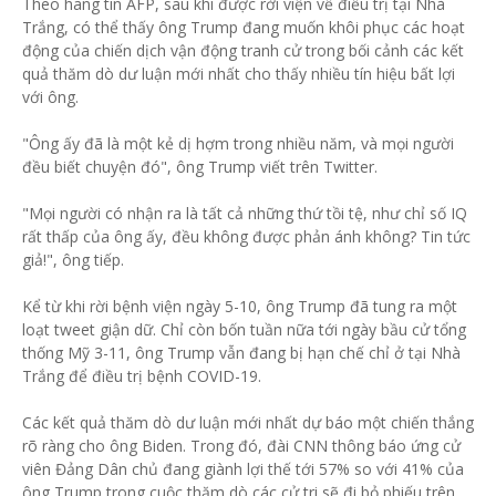
Theo hãng tin AFP, sau khi được rời viện về điều trị tại Nhà
Trắng, có thể thấy ông Trump đang muốn khôi phục các hoạt
động của chiến dịch vận động tranh cử trong bối cảnh các kết
quả thăm dò dư luận mới nhất cho thấy nhiều tín hiệu bất lợi
với ông.
"Ông ấy đã là một kẻ dị hợm trong nhiều năm, và mọi người
đều biết chuyện đó", ông Trump viết trên Twitter.
"Mọi người có nhận ra là tất cả những thứ tồi tệ, như chỉ số IQ
rất thấp của ông ấy, đều không được phản ánh không? Tin tức
giả!", ông tiếp.
Kể từ khi rời bệnh viện ngày 5-10, ông Trump đã tung ra một
loạt tweet giận dữ. Chỉ còn bốn tuần nữa tới ngày bầu cử tổng
thống Mỹ 3-11, ông Trump vẫn đang bị hạn chế chỉ ở tại Nhà
Trắng để điều trị bệnh COVID-19.
Các kết quả thăm dò dư luận mới nhất dự báo một chiến thắng
rõ ràng cho ông Biden. Trong đó, đài CNN thông báo ứng cử
viên Đảng Dân chủ đang giành lợi thế tới 57% so với 41% của
ông Trump trong cuộc thăm dò các cử tri sẽ đi bỏ phiếu trên