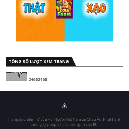
TỔNG SỐ LƯỢT XEM TRANG
2
4
6
6
2
4
6
8
Trang Báo Điện Tử của Hội Người Việt Nam tại Châu Âu. Phát hành
theo giấy phép và luật thông tin của EU.