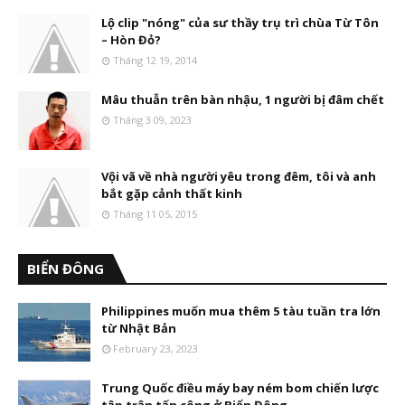
Lộ clip "nóng" của sư thầy trụ trì chùa Từ Tôn
– Hòn Đỏ?
Tháng 12 19, 2014
Mâu thuẫn trên bàn nhậu, 1 người bị đâm chết
Tháng 3 09, 2023
Vội vã về nhà người yêu trong đêm, tôi và anh
bắt gặp cảnh thất kinh
Tháng 11 05, 2015
BIỂN ĐÔNG
Philippines muốn mua thêm 5 tàu tuần tra lớn
từ Nhật Bản
February 23, 2023
Trung Quốc điều máy bay ném bom chiến lược
tập trận tấn công ở Biển Đông