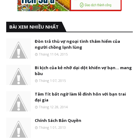
BÀI XEM NHIỀU NHẤT
Đòn trả thù vợ ngoại tình thâm hiểm của
người chồng lạnh lùng
Tháng 11 04, 2015
Bi kịch của kẻ nhỡ dại dột khiến vợ bạn... mang
bầu
Tháng 1 07, 2015
Tâm Tít bất ngờ làm lễ đính hôn với bạn trai
đại gia
Tháng 12 28, 2014
Chính Sách Bản Quyền
Tháng 1 01, 2013