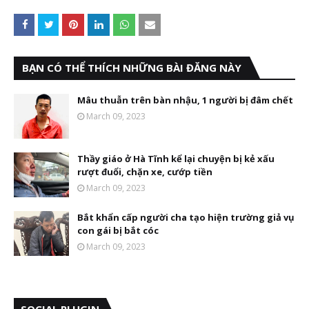
BẠN CÓ THỂ THÍCH NHỮNG BÀI ĐĂNG NÀY
Mâu thuẫn trên bàn nhậu, 1 người bị đâm chết
March 09, 2023
Thầy giáo ở Hà Tĩnh kể lại chuyện bị kẻ xấu
rượt đuổi, chặn xe, cướp tiền
March 09, 2023
Bắt khẩn cấp người cha tạo hiện trường giả vụ
con gái bị bắt cóc
March 09, 2023
SOCIAL PLUGIN