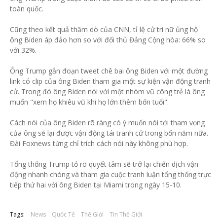
toàn quốc.
Cũng theo kết quả thăm dò của CNN, tỉ lệ cử tri nữ ủng hộ
ông Biden áp đảo hơn so với đối thủ Đảng Cộng hòa: 66% so
với 32%.
Ông Trump gắn đoạn tweet chê bai ông Biden với một đường
link có clip của ông Biden tham gia một sự kiện vận động tranh
cử. Trong đó ông Biden nói với một nhóm vũ công trẻ là ông
muốn "xem họ khiêu vũ khi họ lớn thêm bốn tuổi".
Cách nói của ông Biden rõ ràng có ý muốn nói tới tham vọng
của ông sẽ lại được vận động tái tranh cử trong bốn năm nữa.
Đài Foxnews từng chỉ trích cách nói này không phù hợp.
Tổng thống Trump tỏ rõ quyết tâm sẽ trở lại chiến dịch vận
động nhanh chóng và tham gia cuộc tranh luận tổng thống trực
tiếp thứ hai với ông Biden tại Miami trong ngày 15-10.
Tags:
News
Quốc Tế
Thế Giới
Tin Thế Giới