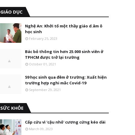
GIÁO DỤC
Nghệ An: Khởi tố một thầy giáo d.âm ô
học sinh
February 25, 2023
Bác bỏ thông tin hơn 25.000 sinh viên ở
TPHCM được trở lại trường
October 01, 2021
59 học sinh qua đêm ở trường: Xuất hiện
trường hợp nghi mắc Covid-19
September 29, 2021
SỨC KHỎE
Cấp cứu vì 'cậu nhỏ' cương cứng kéo dài
March 09, 2023