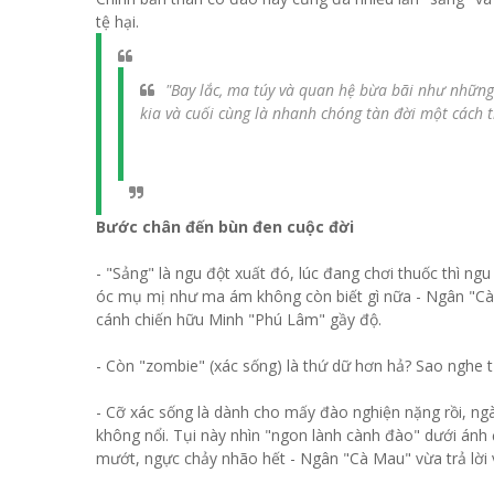
tệ hại.
"Bay lắc, ma túy và quan hệ bừa bãi như những
kia và cuối cùng là nhanh chóng tàn đời một cách 
Bước chân đến bùn đen cuộc đời
- "Sảng" là ngu đột xuất đó, lúc đang chơi thuốc thì ngu
óc mụ mị như ma ám không còn biết gì nữa - Ngân "Cà Ma
cánh chiến hữu Minh "Phú Lâm" gầy độ.
- Còn "zombie" (xác sống) là thứ dữ hơn hả? Sao nghe tụ
- Cỡ xác sống là dành cho mấy đào nghiện nặng rồi, ngà
không nổi. Tụi này nhìn "ngon lành cành đào" dưới ánh
mướt, ngực chảy nhão hết - Ngân "Cà Mau" vừa trả lời v