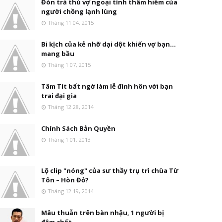
Đòn trả thù vợ ngoại tình thâm hiểm của
người chồng lạnh lùng
Tháng 11 04, 2015
Bi kịch của kẻ nhỡ dại dột khiến vợ bạn...
mang bầu
Tháng 1 07, 2015
Tâm Tít bất ngờ làm lễ đính hôn với bạn
trai đại gia
Tháng 12 28, 2014
Chính Sách Bản Quyền
Tháng 1 01, 2013
Lộ clip "nóng" của sư thầy trụ trì chùa Từ
Tôn – Hòn Đỏ?
Tháng 12 19, 2014
Mâu thuẫn trên bàn nhậu, 1 người bị