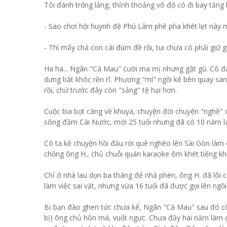
Tôi đánh trống lảng, thỉnh thoảng vô độ có đi bay tăng h
- Sao chơi hội huynh đệ Phú Lâm phê pha khét lẹt này m
- Thì mấy chả con cái đùm đề rồi, tui chưa có phải giữ gi
Ha ha... Ngân "Cà Mau" cười ma mị nhưng gật gù. Cô đào
dưng bật khóc rền rĩ. Phượng "mí" ngồi kế bên quay san
rồi, chứ trước đây còn "sảng" tệ hại hơn.
Cuộc bia bọt càng về khuya, chuyện đời chuyện "nghề" 
sông đầm Cái Nước, mới 25 tuổi nhưng đã có 10 năm la
Cô ta kể chuyện hồi đầu rời quê nghèo lên Sài Gòn làm
chồng ông H., chủ chuỗi quán karaoke ôm khét tiếng 
Chỉ ở nhà lau dọn ba tháng để nhả phèn, ông H. đã lô
làm việc sai vặt, nhưng vừa 16 tuổi đã được gọi lên ngồi
Bị bạn đào ghen tức chưa kể, Ngân "Cà Mau" sau đó còn 
bị) ông chủ hôn má, vuốt ngực. Chưa đầy hai năm làm