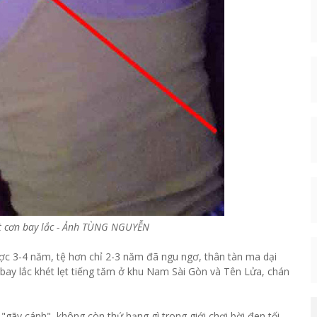
ột cơn bay lắc - Ảnh TÙNG NGUYỄN
ược 3-4 năm, tệ hơn chỉ 2-3 năm đã ngu ngơ, thân tàn ma dại
 bay lắc khét lẹt tiếng tăm ở khu Nam Sài Gòn và Tên Lửa, chán
gãy cánh", không còn thứ hạng gì trong giới chơi bời đen tối,