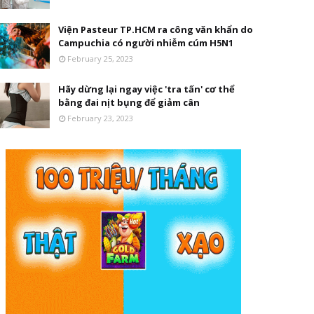
Viện Pasteur TP.HCM ra công văn khẩn do
Campuchia có người nhiễm cúm H5N1
February 25, 2023
Hãy dừng lại ngay việc 'tra tấn' cơ thể
bằng đai nịt bụng để giảm cân
February 23, 2023