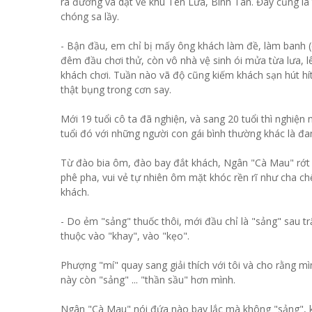
ra đường và dạt về khu Tên Lửa, Bình Tân. Đây cũng là t
chóng sa lầy.
- Bận đầu, em chỉ bị mấy ông khách làm đề, làm banh (c
đêm đầu chơi thử, còn vô nhà vệ sinh ói mửa từa lưa, 
khách chơi. Tuần nào vã độ cũng kiếm khách sạn hút hí
thật bụng trong cơn say.
Mới 19 tuổi cô ta đã nghiện, và sang 20 tuổi thì nghiện
tuổi đó với những người con gái bình thường khác là đa
Từ đào bia ôm, đào bay đắt khách, Ngân "Cà Mau" rớt h
phê pha, vui vẻ tự nhiên ôm mặt khóc rền rĩ như cha chế
khách.
- Do ẻm "sảng" thuốc thôi, mới đầu chỉ là "sảng" sau tr
thuộc vào "khay", vào "kẹo".
Phượng "mí" quay sang giải thích với tôi và cho rằng m
này còn "sảng" ... "thần sầu" hơn mình.
Ngân "Cà Mau" nói đứa nào bay lắc mà không "sảng", k