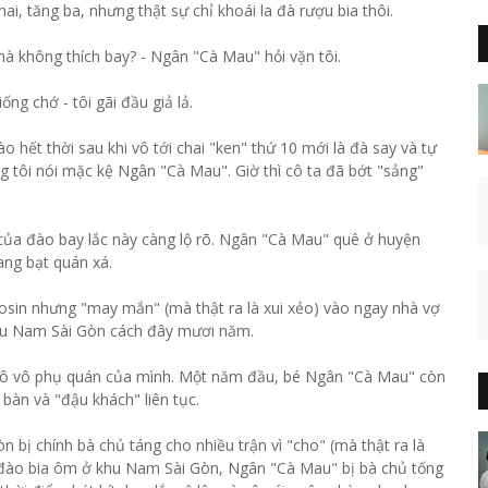
ai, tăng ba, nhưng thật sự chỉ khoái la đà rượu bia thôi.
à không thích bay? - Ngân "Cà Mau" hỏi vặn tôi.
ống chớ - tôi gãi đầu giả lả.
 hết thời sau khi vô tới chai "ken" thứ 10 mới là đà say và tự
g tôi nói mặc kệ Ngân "Cà Mau". Giờ thì cô ta đã bớt "sảng"
của đào bay lắc này càng lộ rõ. Ngân "Cà Mau" quê ở huyện
ng bạt quán xá.
 osin nhưng "may mắn" (mà thật ra là xui xẻo) vào ngay nhà vợ
khu Nam Sài Gòn cách đây mươi năm.
i cô vô phụ quán của mình. Một năm đầu, bé Ngân "Cà Mau" còn
 bàn và "đậu khách" liên tục.
bị chính bà chủ táng cho nhiều trận vì "cho" (mà thật ra là
 đào bia ôm ở khu Nam Sài Gòn, Ngân "Cà Mau" bị bà chủ tống