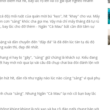
hời điểm hút hít, bay lắc rộ lên và cô gái quê nghèo nhanh
á độ) mối ruột của quán mời bú "kẹo", hít "khay" cho vui. Mấy
lên cơn "sảng" khóc cha gọi mẹ. Vậy mà chỉ mấy tháng đã tự rủ
t, bay lắc cho đỡ thèm - Ngân "Cà Mau" bất cần đời tâm sự
 nặng và dần chuyển đến "đập đá" là đã đến lúc tàn tạ dù độ
ng xuân thì, đẹp đẽ nhất.
ạng vì hay bị "gãy", "sảng" giữ chừng là khách sợ. Kiểu đang
t hay mới nói qua lại vài câu đã chụp chai bia đòi đánh lộn với
ận hút hít, dần rồi như ngày nào lúc nào cũng "sảng" vì quá phụ
ình chưa "sảng". Nhưng Ngân "Cà Mau" lại nói cô bạn bay lắc
hông khùng khùng là nói xạo và ba cô đào ngồi chung bàn với