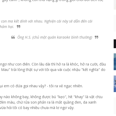
 con ma kết dính với nhau. Nghiện cái này sẽ dẫn đến cái
thảm hại.
Ông H.S. (chủ một quán karaoke bình thường)
 ngơ như con điên. Còn lâu dài thì hở ra là khóc, hở ra cười, đầu
u" trải lòng thật sự với tôi qua vài cuộc nhậu "kết nghĩa" do
i em có đứa gọi nhau vậy? - tôi ra vẻ ngạc nhiên.
y nào không bay, không được bú "kẹo", hít "khay" là vật chịu
 đèn màu, chứ rửa son phấn ra là mắt quầng đen, da xanh
ừa hỏi tôi có bay nhiều chưa mà lơ ngơ vậy.