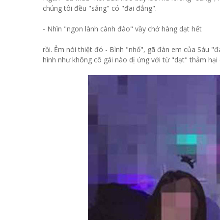
chúng tôi đều "sảng" có "đai đẳng".
- Nhìn "ngon lành cành đào" vầy chớ hàng dạt hết
rồi. Ẻm nói thiệt đó - Bình "nhố", gã đàn em của Sáu "đ
hình như không cô gái nào dị ứng với từ "dạt" thảm hại 