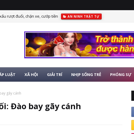
 xấu rượt đuổi, chặn xe, cướp tiền
AN NINH TRẬT TỰ
ÁP LUẬT
XÃ HỘI
GIẢI TRÍ
NHỊP SỐNG TRẺ
PHÓNG SỰ
 bay gãy cánh
uối: Đào bay gãy cánh