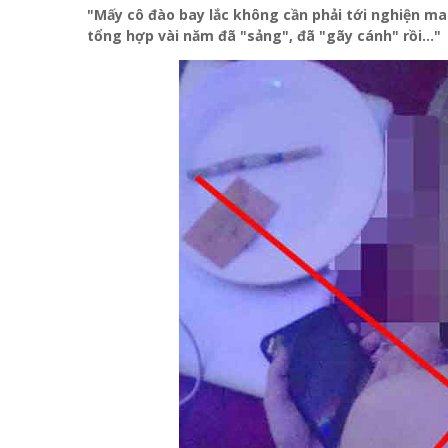
"Mấy cô đào bay lắc không cần phải tới nghiện ma t
tổng hợp vài năm đã "sảng", đã "gãy cánh" rồi..."