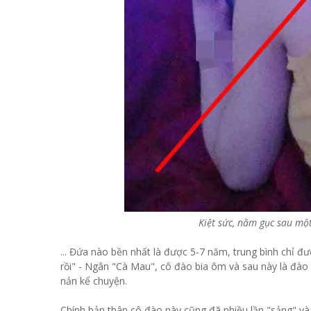
Kiệt sức, nằm gục sau m
... Đứa nào bền nhất là được 5-7 năm, trung bình chỉ đ
rồi" - Ngân "Cà Mau", cô đào bia ôm và sau này là đào
nản kể chuyện.
Chính bản thân cô đào này cũng đã nhiều lần "sảng" và "