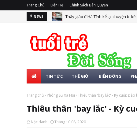
Trang Chủ
Liên Hệ
Chính Sách Bản Quyền
Thầy giáo ở Hà Tĩnh kể lại chuyện bị kẻ
NEWS
TIN TỨC
THẾ GIỚI
BIỂN ĐÔNG
PH
Trang chủ
Phóng Sự Xã Hội
Thiêu thân 'bay lắc' - Kỳ cuối: Đào
Thiêu thân 'bay lắc' - Kỳ c
Nặc danh
Tháng 10 08, 2020