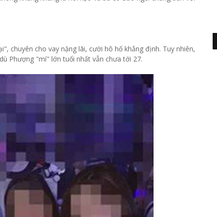
ại", chuyên cho vay nặng lãi, cười hô hố khẳng định. Tuy nhiên,
dù Phượng "mí" lớn tuổi nhất vẫn chưa tới 27.