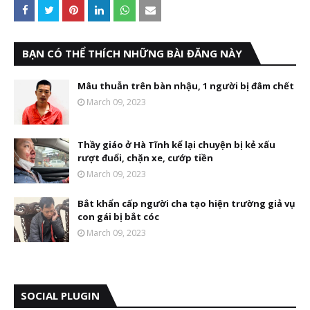
BẠN CÓ THỂ THÍCH NHỮNG BÀI ĐĂNG NÀY
Mâu thuẫn trên bàn nhậu, 1 người bị đâm chết
March 09, 2023
Thầy giáo ở Hà Tĩnh kể lại chuyện bị kẻ xấu
rượt đuổi, chặn xe, cướp tiền
March 09, 2023
Bắt khẩn cấp người cha tạo hiện trường giả vụ
con gái bị bắt cóc
March 09, 2023
SOCIAL PLUGIN