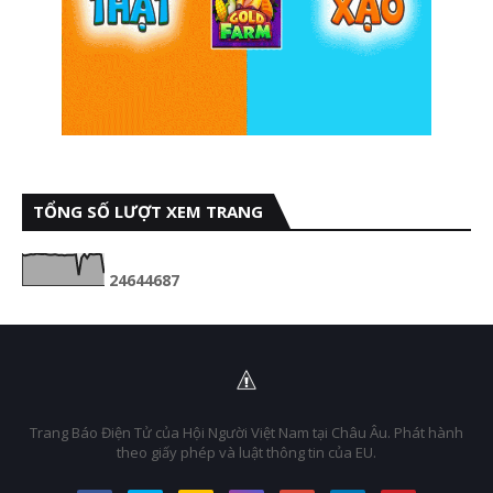
TỔNG SỐ LƯỢT XEM TRANG
2
4
6
4
4
6
8
7
Trang Báo Điện Tử của Hội Người Việt Nam tại Châu Âu. Phát hành
theo giấy phép và luật thông tin của EU.