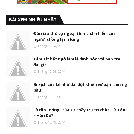
BÀI XEM NHIỀU NHẤT
Đòn trả thù vợ ngoại tình thâm hiểm của
người chồng lạnh lùng
Tháng 11 04, 2015
Tâm Tít bất ngờ làm lễ đính hôn với bạn trai
đại gia
Tháng 12 28, 2014
Bi kịch của kẻ nhỡ dại dột khiến vợ bạn... mang
bầu
Tháng 1 07, 2015
Lộ clip "nóng" của sư thầy trụ trì chùa Từ Tôn
– Hòn Đỏ?
Tháng 12 19, 2014