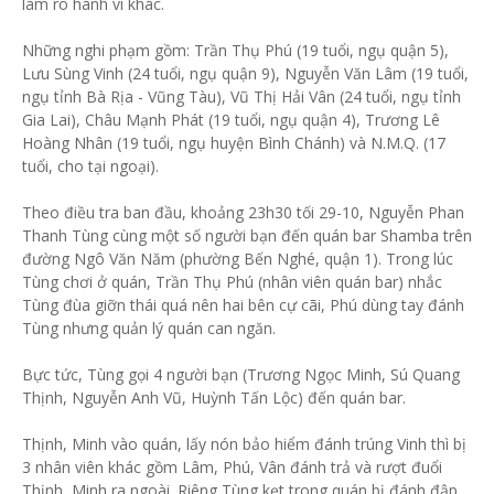
làm rõ hành vi khác.
Những nghi phạm gồm: Trần Thụ Phú (19 tuổi, ngụ quận 5),
Lưu Sùng Vinh (24 tuổi, ngụ quận 9), Nguyễn Văn Lâm (19 tuổi,
ngụ tỉnh Bà Rịa - Vũng Tàu), Vũ Thị Hải Vân (24 tuổi, ngụ tỉnh
Gia Lai), Châu Mạnh Phát (19 tuổi, ngụ quận 4), Trương Lê
Hoàng Nhân (19 tuổi, ngụ huyện Bình Chánh) và N.M.Q. (17
tuổi, cho tại ngoại).
Theo điều tra ban đầu, khoảng 23h30 tối 29-10, Nguyễn Phan
Thanh Tùng cùng một số người bạn đến quán bar Shamba trên
đường Ngô Văn Năm (phường Bến Nghé, quận 1). Trong lúc
Tùng chơi ở quán, Trần Thụ Phú (nhân viên quán bar) nhắc
Tùng đùa giỡn thái quá nên hai bên cự cãi, Phú dùng tay đánh
Tùng nhưng quản lý quán can ngăn.
Bực tức, Tùng gọi 4 người bạn (Trương Ngọc Minh, Sú Quang
Thịnh, Nguyễn Anh Vũ, Huỳnh Tấn Lộc) đến quán bar.
Thịnh, Minh vào quán, lấy nón bảo hiểm đánh trúng Vinh thì bị
3 nhân viên khác gồm Lâm, Phú, Vân đánh trả và rượt đuổi
Thịnh, Minh ra ngoài. Riêng Tùng kẹt trong quán bị đánh đập