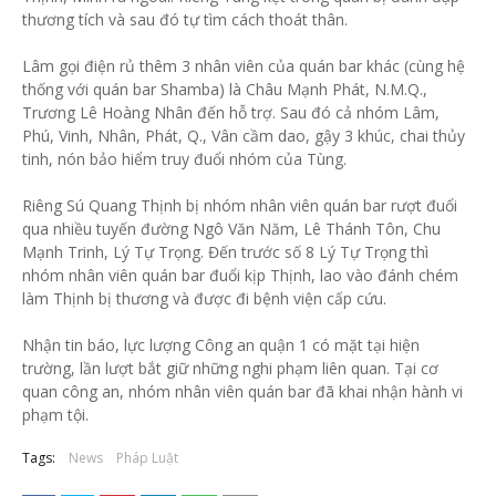
thương tích và sau đó tự tìm cách thoát thân.
Lâm gọi điện rủ thêm 3 nhân viên của quán bar khác (cùng hệ
thống với quán bar Shamba) là Châu Mạnh Phát, N.M.Q.,
Trương Lê Hoàng Nhân đến hỗ trợ. Sau đó cả nhóm Lâm,
Phú, Vinh, Nhân, Phát, Q., Vân cầm dao, gậy 3 khúc, chai thủy
tinh, nón bảo hiểm truy đuổi nhóm của Tùng.
Riêng Sú Quang Thịnh bị nhóm nhân viên quán bar rượt đuổi
qua nhiều tuyến đường Ngô Văn Năm, Lê Thánh Tôn, Chu
Mạnh Trinh, Lý Tự Trọng. Đến trước số 8 Lý Tự Trọng thì
nhóm nhân viên quán bar đuổi kịp Thịnh, lao vào đánh chém
làm Thịnh bị thương và được đi bệnh viện cấp cứu.
Nhận tin báo, lực lượng Công an quận 1 có mặt tại hiện
trường, lần lượt bắt giữ những nghi phạm liên quan. Tại cơ
quan công an, nhóm nhân viên quán bar đã khai nhận hành vi
phạm tội.
Tags:
News
Pháp Luật