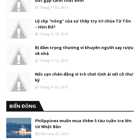
bắt gặp cảnh thất kinh
Tháng 11 05, 2015
Lộ clip "nóng" của sư thầy trụ trì chùa Từ Tôn
– Hòn Đỏ?
Tháng 12 19, 2014
Bị đâm trọng thương vì khuyên người say rượu
về nhà
Tháng 11 12, 2015
Nốc cạn chén đắng vì trò chơi tình ái với cô thư
ký
Tháng 11 02, 2015
BIỂN ĐÔNG
Philippines muốn mua thêm 5 tàu tuần tra lớn
từ Nhật Bản
February 23, 2023