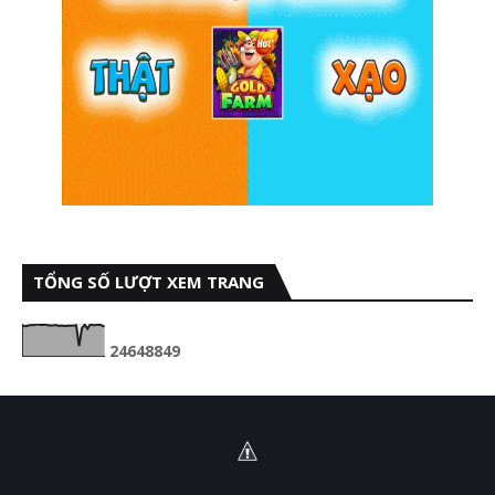
TỔNG SỐ LƯỢT XEM TRANG
2
4
6
4
8
8
4
9