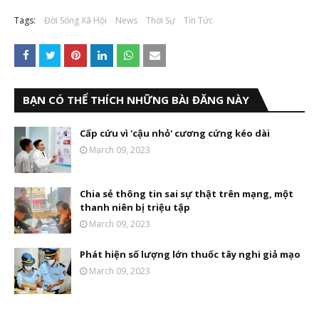
Tags:
Đời Sống Xã Hội
News
Thời Sự
Tin Tức
BẠN CÓ THỂ THÍCH NHỮNG BÀI ĐĂNG NÀY
Cấp cứu vì 'cậu nhỏ' cương cứng kéo dài
March 09, 2023
Chia sẻ thông tin sai sự thật trên mạng, một
thanh niên bị triệu tập
March 09, 2023
Phát hiện số lượng lớn thuốc tây nghi giả mạo
March 09, 2023