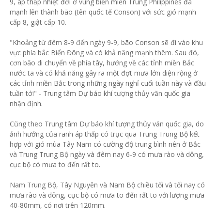
9, áp thấp nhiệt đới ở vùng biển miền Trung Philippines đã
mạnh lên thành bão (tên quốc tế Conson) với sức gió mạnh
cấp 8, giật cấp 10.
"Khoảng từ đêm 8-9 đến ngày 9-9, bão Conson sẽ đi vào khu
vực phía bắc Biển Đông và có khả năng mạnh thêm. Sau đó,
cơn bão di chuyển về phía tây, hướng về các tỉnh miền Bắc
nước ta và có khả năng gây ra một đợt mưa lớn diện rộng ở
các tỉnh miền Bắc trong những ngày nghỉ cuối tuần này và đầu
tuần tới" - Trung tâm Dự báo khí tượng thủy văn quốc gia
nhận định.
Cũng theo Trung tâm Dự báo khí tượng thủy văn quốc gia, do
ảnh hưởng của rãnh áp thấp có trục qua Trung Trung Bộ kết
hợp với gió mùa Tây Nam có cường độ trung bình nên ở Bắc
và Trung Trung Bộ ngày và đêm nay 6-9 có mưa rào và dông,
cục bộ có mưa to đến rất to.
Nam Trung Bộ, Tây Nguyên và Nam Bộ chiều tối và tối nay có
mưa rào và dông, cục bộ có mưa to đến rất to với lượng mưa
40-80mm, có nơi trên 120mm.