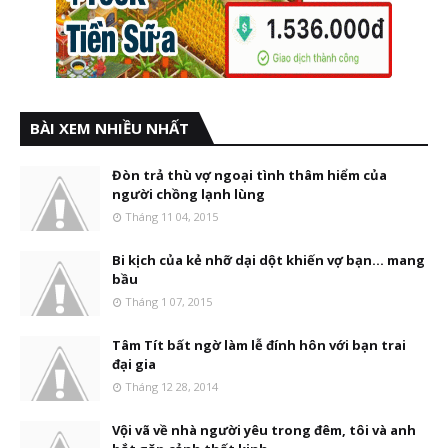
BÀI XEM NHIỀU NHẤT
Đòn trả thù vợ ngoại tình thâm hiểm của
người chồng lạnh lùng
Tháng 11 04, 2015
Bi kịch của kẻ nhỡ dại dột khiến vợ bạn... mang
bầu
Tháng 1 07, 2015
Tâm Tít bất ngờ làm lễ đính hôn với bạn trai
đại gia
Tháng 12 28, 2014
Vội vã về nhà người yêu trong đêm, tôi và anh