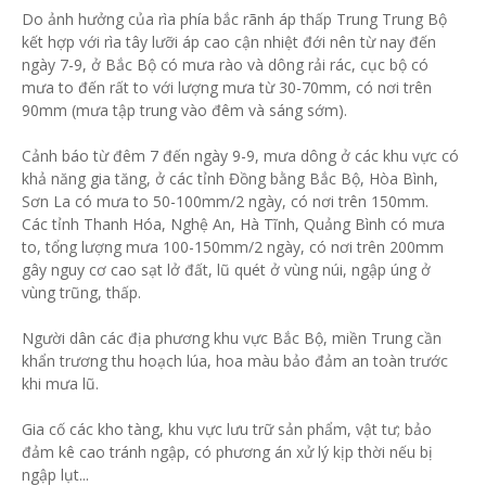
Do ảnh hưởng của rìa phía bắc rãnh áp thấp Trung Trung Bộ
kết hợp với rìa tây lưỡi áp cao cận nhiệt đới nên từ nay đến
ngày 7-9, ở Bắc Bộ có mưa rào và dông rải rác, cục bộ có
mưa to đến rất to với lượng mưa từ 30-70mm, có nơi trên
90mm (mưa tập trung vào đêm và sáng sớm).
Cảnh báo từ đêm 7 đến ngày 9-9, mưa dông ở các khu vực có
khả năng gia tăng, ở các tỉnh Đồng bằng Bắc Bộ, Hòa Bình,
Sơn La có mưa to 50-100mm/2 ngày, có nơi trên 150mm.
Các tỉnh Thanh Hóa, Nghệ An, Hà Tĩnh, Quảng Bình có mưa
to, tổng lượng mưa 100-150mm/2 ngày, có nơi trên 200mm
gây nguy cơ cao sạt lở đất, lũ quét ở vùng núi, ngập úng ở
vùng trũng, thấp.
Người dân các địa phương khu vực Bắc Bộ, miền Trung cần
khẩn trương thu hoạch lúa, hoa màu bảo đảm an toàn trước
khi mưa lũ.
Gia cố các kho tàng, khu vực lưu trữ sản phẩm, vật tư; bảo
đảm kê cao tránh ngập, có phương án xử lý kịp thời nếu bị
ngập lụt...