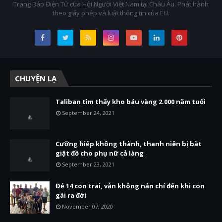
Trang Báo Điện Tử của Hội Người Việt Nam tại Châu Âu. Phát hành
theo giấy phép và luật thông tin của EU.
CHUYỆN LẠ
Taliban tìm thấy kho báu vàng 2.000 năm tuổi
September 24, 2021
Cưỡng hiếp không thành, thanh niên bị bắt
giặt đồ cho phụ nữ cả làng
September 23, 2021
Đẻ 14 con trai, vẫn không nản chí đến khi con
gái ra đời
November 07, 2020