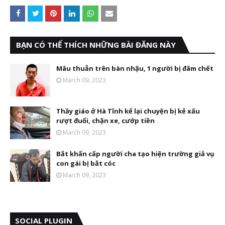
BẠN CÓ THỂ THÍCH NHỮNG BÀI ĐĂNG NÀY
Mâu thuẫn trên bàn nhậu, 1 người bị đâm chết
March 09, 2023
Thầy giáo ở Hà Tĩnh kể lại chuyện bị kẻ xấu
rượt đuổi, chặn xe, cướp tiền
March 09, 2023
Bắt khẩn cấp người cha tạo hiện trường giả vụ
con gái bị bắt cóc
March 09, 2023
SOCIAL PLUGIN