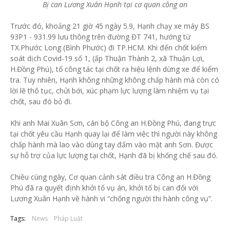
Bị can Lương Xuân Hạnh tại cơ quan công an
Trước đó, khoảng 21 giờ 45 ngày 5.9, Hạnh chạy xe máy BS
93P1 - 931.99 lưu thông trên đường ĐT 741, hướng từ
TX.Phước Long (Bình Phước) đi TP.HCM. Khi đến chốt kiểm
soát dịch Covid-19 số 1, (ấp Thuận Thành 2, xã Thuận Lợi,
H.Đồng Phú), tổ công tác tại chốt ra hiệu lệnh dừng xe để kiểm
tra. Tuy nhiên, Hạnh không những không chấp hành mà còn có
lời lẽ thô tục, chửi bới, xúc phạm lực lượng làm nhiệm vụ tại
chốt, sau đó bỏ đi.
Khi anh Mai Xuân Sơn, cán bộ Công an H.Đồng Phú, đang trực
tại chốt yêu cầu Hạnh quay lại để làm việc thì người này không
chấp hành mà lao vào dùng tay đấm vào mặt anh Sơn. Được
sự hỗ trợ của lực lượng tại chốt, Hạnh đã bị khống chế sau đó.
Chiều cùng ngày, Cơ quan cảnh sát điều tra Công an H.Đồng
Phú đã ra quyết định khởi tố vụ án, khởi tố bị can đối với
Lương Xuân Hạnh về hành vi “chống người thi hành công vụ”.
Tags:
News
Pháp Luật