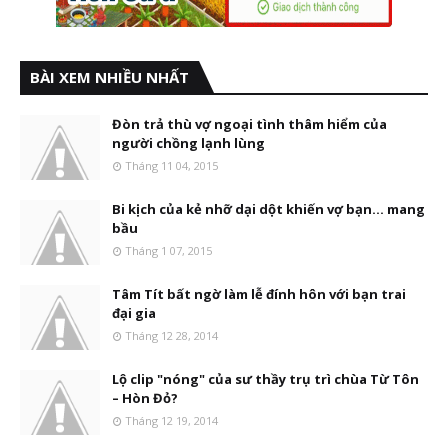
BÀI XEM NHIỀU NHẤT
Đòn trả thù vợ ngoại tình thâm hiểm của
người chồng lạnh lùng
Tháng 11 04, 2015
Bi kịch của kẻ nhỡ dại dột khiến vợ bạn... mang
bầu
Tháng 1 07, 2015
Tâm Tít bất ngờ làm lễ đính hôn với bạn trai
đại gia
Tháng 12 28, 2014
Lộ clip "nóng" của sư thầy trụ trì chùa Từ Tôn
– Hòn Đỏ?
Tháng 12 19, 2014