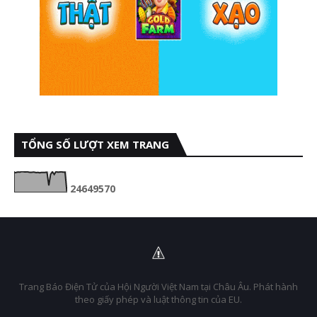
TỔNG SỐ LƯỢT XEM TRANG
2
4
6
4
9
5
7
0
Trang Báo Điện Tử của Hội Người Việt Nam tại Châu Âu. Phát hành
theo giấy phép và luật thông tin của EU.