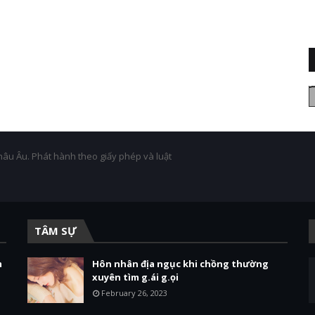
hâu Âu. Phát hành theo giấy phép và luật
TÂM SỰ
m
Hôn nhân địa ngục khi chồng thường
xuyên tìm g.ái g.ọi
February 26, 2023