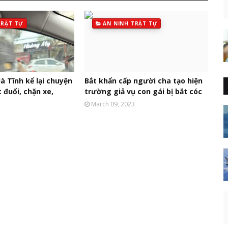
TRẬT TỰ
AN NINH TRẬT TỰ
à Tĩnh kể lại chuyện
Bắt khẩn cấp người cha tạo hiện
t đuổi, chặn xe,
trường giả vụ con gái bị bắt cóc
March 09, 2023
3