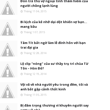
Đòn trả thù vợ ngoại tình thâm hiểm của
người chồng lạnh lùng
Tháng 11 04, 2015
Bi kịch của kẻ nhỡ dại dột khiến vợ bạn...
mang bầu
Tháng 1 07, 2015
Tâm Tít bất ngờ làm lễ đính hôn với bạn
trai đại gia
Tháng 12 28, 2014
Lộ clip "nóng" của sư thầy trụ trì chùa Từ
Tôn – Hòn Đỏ?
Tháng 12 19, 2014
Vội vã về nhà người yêu trong đêm, tôi và
anh bắt gặp cảnh thất kinh
Tháng 11 05, 2015
Bị đâm trọng thương vì khuyên người say