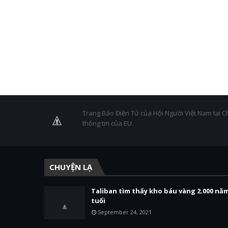
Trang Báo Điện Tử của Hội Người Việt Nam tại C
thông tin của EU.
CHUYỆN LẠ
Taliban tìm thấy kho báu vàng 2.000 nă
tuổi
September 24, 2021