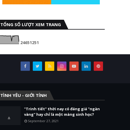
TỔNG SỐ LƯỢT XEM TRANG
2
4
6
5
1
2
5
1
TÌNH YÊU - GIỚI TÍNH
"Trinh tiết" thời nay có đáng giá "ngàn
vàng" hay chỉ là một màng sinh học?
September 27, 2021