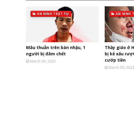
AN NINH TRẬT TỰ
AN NINH 
Mâu thuẫn trên bàn nhậu, 1
Thầy giáo ở H
người bị đâm chết
bị kẻ xấu rượ
cướp tiền
March 09, 2023
March 09, 202