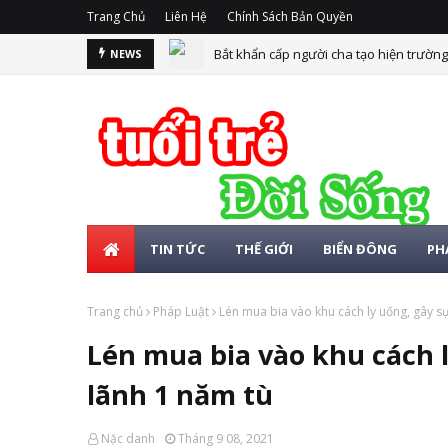
Trang Chủ
Liên Hệ
Chính Sách Bản Quyền
Bắt khẩn cấp người cha tạo hiện trường 
NEWS
TIN TỨC
THẾ GIỚI
BIỂN ĐÔNG
PH
Trang chủ
Pháp Luật
Lén mua bia vào khu cách ly uống, gây s
Lén mua bia vào khu cách 
lãnh 1 năm tù
Nặc danh
Tháng 9 08, 2021