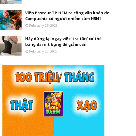
Viện Pasteur TP.HCM ra công văn khẩn do
Campuchia có người nhiễm cúm H5N1
February 25, 2023
Hãy dừng lại ngay việc 'tra tấn' cơ thể
bằng đai nịt bụng để giảm cân
February 23, 2023