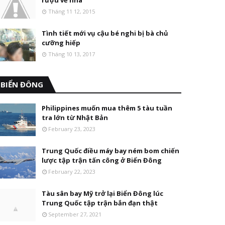
rượu về nhà
Tháng 11 12, 2015
Tình tiết mới vụ cậu bé nghi bị bà chủ
cưỡng hiếp
Tháng 10 13, 2017
BIỂN ĐÔNG
Philippines muốn mua thêm 5 tàu tuần
tra lớn từ Nhật Bản
February 23, 2023
Trung Quốc điều máy bay ném bom chiến
lược tập trận tấn công ở Biển Đông
February 22, 2023
Tàu sân bay Mỹ trở lại Biển Đông lúc
Trung Quốc tập trận bắn đạn thật
September 27, 2021