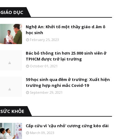
GIÁO DỤC
Nghệ An: Khởi tố một thầy giáo d.âm ô
học sinh
February 25, 2023
Bác bỏ thông tin hơn 25.000 sinh viên ở
TPHCM được trở lại trường
October 01, 2021
59 học sinh qua đêm ở trường: Xuất hiện
trường hợp nghi mắc Covid-19
September 29, 2021
SỨC KHỎE
Cấp cứu vì 'cậu nhỏ' cương cứng kéo dài
March 09, 2023