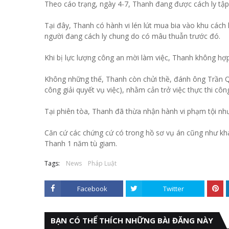
Theo cáo trạng, ngày 4-7, Thanh đang được cách ly tập 
Tại đây, Thanh có hành vi lén lút mua bia vào khu cách
người đang cách ly chung do có mâu thuẫn trước đó.
Khi bị lực lượng công an mời làm việc, Thanh không hợp
Không những thế, Thanh còn chửi thề, đánh ông Trần
công giải quyết vụ việc), nhằm cản trở việc thực thi c
Tại phiên tòa, Thanh đã thừa nhận hành vi phạm tội như 
Căn cứ các chứng cứ có trong hồ sơ vụ án cũng như khai
Thanh 1 năm tù giam.
Tags:
News
Pháp Luật
Facebook
Twitter
BẠN CÓ THỂ THÍCH NHỮNG BÀI ĐĂNG NÀY