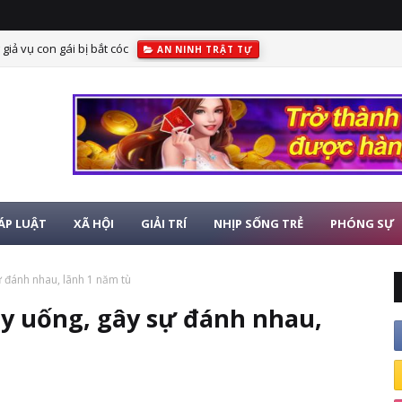
giả vụ con gái bị bắt cóc
AN NINH TRẬT TỰ
ÁP LUẬT
XÃ HỘI
GIẢI TRÍ
NHỊP SỐNG TRẺ
PHÓNG SỰ
ự đánh nhau, lãnh 1 năm tù
ly uống, gây sự đánh nhau,