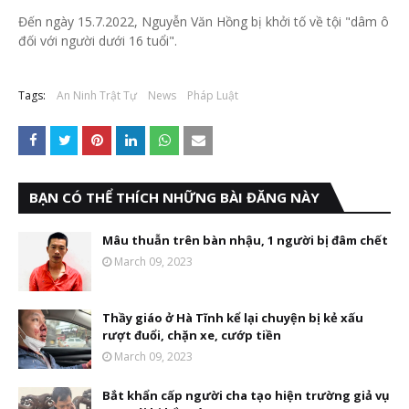
Đến ngày 15.7.2022, Nguyễn Văn Hồng bị khởi tố về tội "dâm ô
đối với người dưới 16 tuổi".
Tags:
An Ninh Trật Tự
News
Pháp Luật
BẠN CÓ THỂ THÍCH NHỮNG BÀI ĐĂNG NÀY
Mâu thuẫn trên bàn nhậu, 1 người bị đâm chết
March 09, 2023
Thầy giáo ở Hà Tĩnh kể lại chuyện bị kẻ xấu
rượt đuổi, chặn xe, cướp tiền
March 09, 2023
Bắt khẩn cấp người cha tạo hiện trường giả vụ