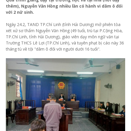
thêm), Nguyễn Văn Hồng nhiều lần có hành vi dâm ô đối
với 2 nữ sinh.
Ngày 24.2, TAND TP.Chí Linh (tỉnh Hải Dương) mở phiên tòa
xét xử sơ thẩm Nguyễn Văn Hồng (49 tuổi, trú tại P.Cộng Hòa,
TP.Chí Linh, tỉnh Hải Dương), giáo viên dạy môn ngữ văn tại
Trường THCS Lê Lợi (TP.Chí Linh), và tuyên phạt bị cáo này 36
tháng tù về tội "dâm ô đối với người dưới 16 tuổi".