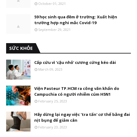
October 01, 2021
59 học sinh qua đêm ở trường: Xuất hiện
trường hợp nghi mắc Covid-19
September 29, 2021
SỨC KHỎE
Cấp cứu vì 'cậu nhỏ' cương cứng kéo dài
March 09, 2023
Viện Pasteur TP.HCM ra công văn khẩn do
Campuchia có người nhiễm cúm H5N1
February 25, 2023
Hãy dừng lại ngay việc 'tra tấn' cơ thể bằng đai
nịt bụng để giảm cân
February 23, 2023