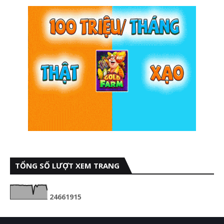
TỔNG SỐ LƯỢT XEM TRANG
2
4
6
6
1
9
1
5