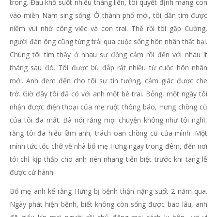
trong. Đau khổ suốt nhiều tháng liền, tôi quyết định mang con
vào miền Nam sing sống. Ở thành phố mới, tôi dần tìm được
niềm vui nhờ công việc và con trai. Thế rồi tôi gặp Cường,
người đàn ông cũng từng trải qua cuộc sống hôn nhân thất bại.
Chúng tôi tìm thấy ở nhau sự đồng cảm rồi đến với nhau ít
tháng sau đó. Tôi được bù đắp rất nhiều từ cuộc hôn nhân
mới. Anh đem đến cho tôi sự tin tưởng, cảm giác được che
trở. Giờ đây tôi đã có với anh một bé trai. Bỗng, một ngày tôi
nhận được điện thoại của mẹ ruột thông báo, Hưng chồng cũ
của tôi đã mất. Bà nói rằng mọi chuyện không như tôi nghĩ,
rằng tôi đã hiểu lầm anh, trách oan chồng cũ của mình. Một
mình tức tốc chở về nhà bố mẹ Hưng ngay trong đêm, đến nơi
tôi chỉ kịp thắp cho anh nén nhang tiễn biệt trước khi tang lễ
được cử hành.
Bố mẹ anh kể rằng Hưng bị bệnh thận nặng suốt 2 năm qua.
Ngày phát hiện bệnh, biết không còn sống được bao lâu, anh