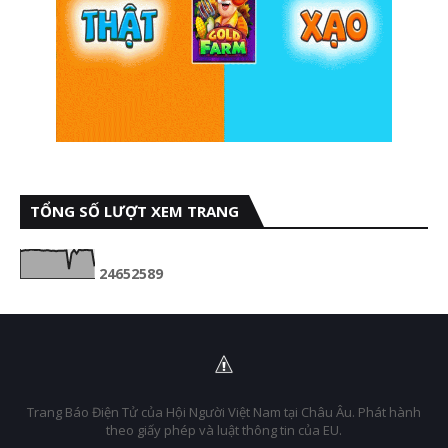
TỔNG SỐ LƯỢT XEM TRANG
2
4
6
5
2
5
8
9
Trang Báo Điện Tử của Hội Người Việt Nam tại Châu Âu. Phát hành
theo giấy phép và luật thông tin của EU.