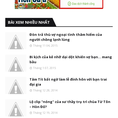
BÀI XEM NHIỀU NHẤT
Đòn trả thù vợ ngoại tình thâm hiểm của
người chồng lạnh lùng
Tháng 11 04, 2015
Bi kịch của kẻ nhỡ dại dột khiến vợ bạn... mang
bầu
Tháng 1 07, 2015
Tâm Tít bất ngờ làm lễ đính hôn với bạn trai
đại gia
Tháng 12 28, 2014
Lộ clip "nóng" của sư thầy trụ trì chùa Từ Tôn
– Hòn Đỏ?
Tháng 12 19, 2014