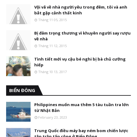
Vội vã về nhà người yêu trong đêm, tôi và anh
bắt gặp cảnh thất kinh
Tháng 11 05, 2015
Bị đâm trọng thương vì khuyên người say rượu
về nhà
Tháng 11 12, 2015
Tình tiết mới vụ cậu bé nghi bị bà chủ cưỡng
hiếp
Tháng 10 13, 2017
BIỂN ĐÔNG
Philippines muốn mua thêm 5 tàu tuần tra lớn
từ Nhật Bản
February 23, 2023
Trung Quốc điều máy bay ném bom chiến lược
tập trận tấn công ở Biển Đông