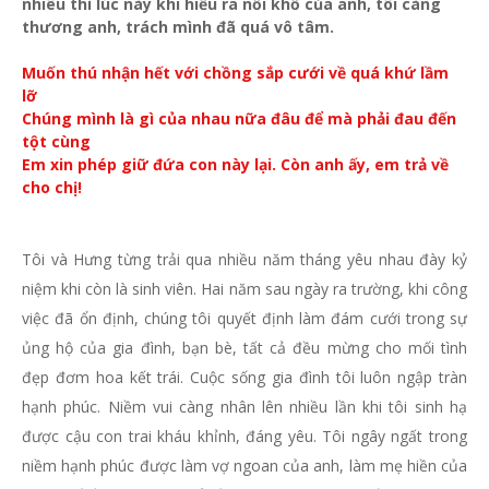
nhiêu thì lúc này khi hiểu ra nỗi khổ của anh, tôi càng
thương anh, trách mình đã quá vô tâm.
Muốn thú nhận hết với chồng sắp cưới về quá khứ lầm
lỡ
Chúng mình là gì của nhau nữa đâu để mà phải đau đến
tột cùng
Em xin phép giữ đứa con này lại. Còn anh ấy, em trả về
cho chị!
Tôi và Hưng từng trải qua nhiều năm tháng yêu nhau đày kỷ
niệm khi còn là sinh viên. Hai năm sau ngày ra trường, khi công
việc đã ổn định, chúng tôi quyết định làm đám cưới trong sự
ủng hộ của gia đình, bạn bè, tất cả đều mừng cho mối tình
đẹp đơm hoa kết trái.
Cuộc sống gia đình tôi luôn ngập tràn
hạnh phúc. Niềm vui càng nhân lên nhiều lần khi tôi sinh hạ
được cậu con trai kháu khỉnh, đáng yêu. Tôi ngây ngất trong
niềm hạnh phúc được làm vợ ngoan của anh, làm mẹ hiền của