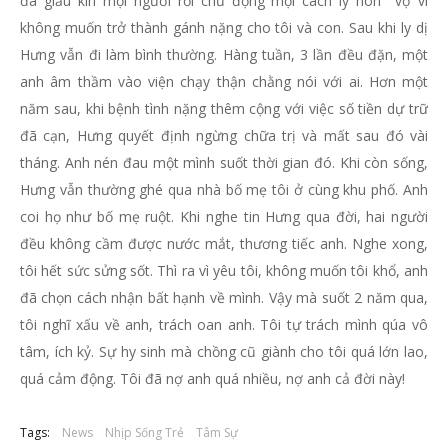
đã giấu kín mọi người rồi chủ động mọi cách ly hôn vợ vì
không muốn trở thành gánh nặng cho tôi và con. Sau khi ly dị
Hưng vẫn đi làm bình thường. Hàng tuần, 3 lần đều đặn, một
anh âm thầm vào viện chạy thận chằng nói với ai. Hơn một
năm sau, khi bệnh tình nặng thêm cộng với việc số tiền dự trữ
đã cạn, Hưng quyết định ngừng chữa trị và mất sau đó vài
tháng. Anh nén đau một mình suốt thời gian đó. Khi còn sống,
Hưng vẫn thường ghé qua nhà bố mẹ tôi ở cùng khu phố. Anh
coi họ như bố mẹ ruột. Khi nghe tin Hưng qua đời, hai người
đều không cầm được nước mắt, thương tiếc anh.
Nghe xong,
tôi hết sức sửng sốt. Thì ra vì yêu tôi, không muốn tôi khổ, anh
đã chọn cách nhận bất hạnh về mình. Vậy mà suốt 2 năm qua,
tôi nghĩ xấu về anh, trách oan anh. Tôi tự trách mình qúa vô
tâm, ích kỷ. Sự hy sinh mà chồng cũ giành cho tôi quá lớn lao,
quá cảm động. Tôi đã nợ anh quá nhiều, nợ anh cả đời này!
Tags:
News
Nhịp Sống Trẻ
Tâm Sự