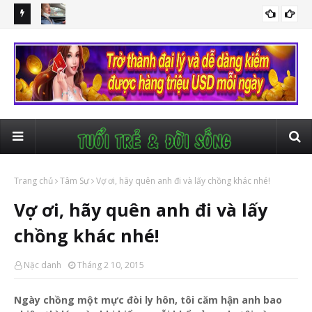
ết
Thầy giáo ở Hà Tĩnh kể lại chuyện bị kẻ xấu rượt đuổi, chặn xe,
Bắt
AN NINH TRẬT TỰ
cướp tiền
cóc
Trang chủ
Tâm Sự
Vợ ơi, hãy quên anh đi và lấy chồng khác nhé!
Vợ ơi, hãy quên anh đi và lấy
chồng khác nhé!
Nặc danh
Tháng 2 10, 2015
Ngày chồng một mực đòi ly hôn, tôi căm hận anh bao