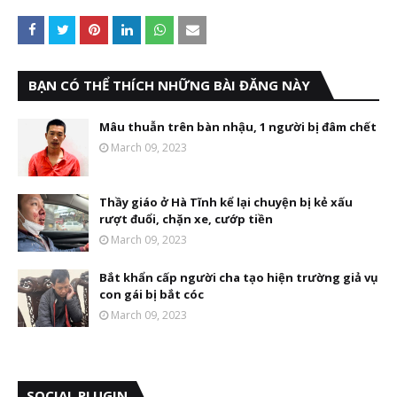
BẠN CÓ THỂ THÍCH NHỮNG BÀI ĐĂNG NÀY
Mâu thuẫn trên bàn nhậu, 1 người bị đâm chết
March 09, 2023
Thầy giáo ở Hà Tĩnh kể lại chuyện bị kẻ xấu
rượt đuổi, chặn xe, cướp tiền
March 09, 2023
Bắt khẩn cấp người cha tạo hiện trường giả vụ
con gái bị bắt cóc
March 09, 2023
SOCIAL PLUGIN