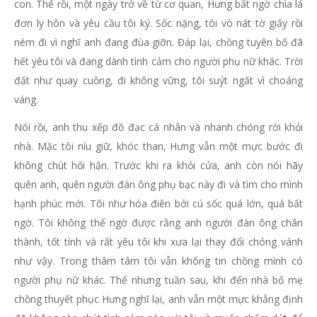
con. Thế rồi, một ngày trở về từ cơ quan, Hưng bất ngờ chìa lá
đơn ly hôn và yêu cầu tôi ký. Sốc nặng, tôi vò nát tờ giấy rồi
ném đi vì nghĩ anh đang đùa giỡn. Đáp lại, chồng tuyên bố đã
hết yêu tôi và đang dành tình cảm cho người phụ nữ khác. Trời
đất như quay cuồng, đi không vững, tôi suýt ngất vì choáng
váng.
Nói rồi, anh thu xếp đồ đạc cá nhân và nhanh chóng rời khỏi
nhà. Mặc tôi níu giữ, khóc than, Hưng vẫn một mực bước đi
không chút hối hận. Trước khi ra khỏi cửa, anh còn nói hãy
quên anh, quên người đàn ông phụ bạc này đi và tìm cho mình
hạnh phúc mới. Tôi như hóa điên bởi cú sốc quá lớn, quá bất
ngờ. Tôi không thể ngờ được rằng anh người đàn ông chân
thành, tốt tính và rất yêu tôi khi xưa lại thay đổi chóng vánh
như vậy. Trong thâm tâm tôi vẫn không tin chồng mình có
người phụ nữ khác. Thế nhưng tuần sau, khi đến nhà bố mẹ
chồng thuyết phục Hưng nghĩ lại, anh vẫn một mực khẳng định