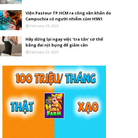
Viện Pasteur TP.HCM ra công văn khẩn do
Campuchia có người nhiễm cúm H5N1
February 25, 2023
Hãy dừng lại ngay việc 'tra tấn' cơ thể
bằng đai nịt bụng để giảm cân
February 23, 2023