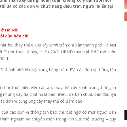
 tinh thần xây dựng, hoàn toàn không có ý định soi mói
hì đã có các đơn vị chức năng điều tra”, người bí ẩn tại
 ở Hà Nội
ỏi của báo chí
chặt hạ, thay thế 6.700
cây xanh
trên địa bàn thành phố Hà Nội
hội. Trước thực tế này, chiều 20/3, UBND thành phố đã mở cuộc
đô thị.
D thành phố Hà Nội cùng hàng trăm PV, các đơn vị thông tấn
 chức thực hiện việc cải tạo, thay thế cây xanh trong thời gian
g những cây đã chặt hạ là
bao
nhiêu, đã bán chưa, bán đấu giá
các đơn vị cung ứng cây thay thế có đảm bảo?
ỏi của các đơn vị thông tấn báo chí, bất ngờ có một người đàn
ó kinh nghiệm và chuyên môn trong lĩnh vực môi trường – quy