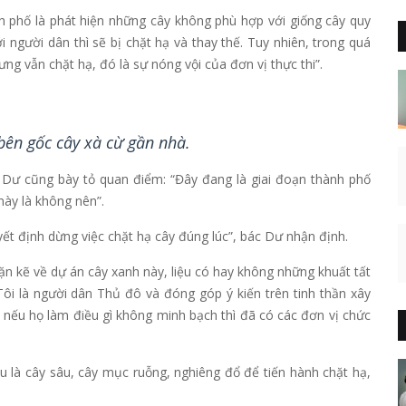
 phố là phát hiện những cây không phù hợp với giống cây quy
 người dân thì sẽ bị chặt hạ và thay thế. Tuy nhiên, trong quá
ng vẫn chặt hạ, đó là sự nóng vội của đơn vị thực thi”.
ên gốc cây xà cừ gần nhà.
c Dư cũng bày tỏ quan điểm: “Đây đang là giai đoạn thành phố
này là không nên”.
ết định dừng việc chặt hạ cây đúng lúc”, bác Dư nhận định.
cặn kẽ về dự án cây xanh này, liệu có hay không những khuất tất
Tôi là người dân Thủ đô và đóng góp ý kiến trên tinh thần xây
 nếu họ làm điều gì không minh bạch thì đã có các đơn vị chức
âu là cây sâu, cây mục ruỗng, nghiêng đổ để tiến hành chặt hạ,