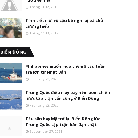
rượu về nhà
Tháng 11 12, 2015
Tình tiết mới vụ cậu bé nghi bị bà chủ
cưỡng hiếp
Tháng 10 13, 2017
BIỂN ĐÔNG
Philippines muốn mua thêm 5 tàu tuần
tra lớn từ Nhật Bản
February 23, 2023
Trung Quốc điều máy bay ném bom chiến
lược tập trận tấn công ở Biển Đông
February 22, 2023
Tàu sân bay Mỹ trở lại Biển Đông lúc
Trung Quốc tập trận bắn đạn thật
September 27, 2021