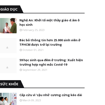
GIÁO DỤC
Nghệ An: Khởi tố một thầy giáo d.âm ô
học sinh
February 25, 2023
Bác bỏ thông tin hơn 25.000 sinh viên ở
TPHCM được trở lại trường
October 01, 2021
59 học sinh qua đêm ở trường: Xuất hiện
trường hợp nghi mắc Covid-19
September 29, 2021
SỨC KHỎE
Cấp cứu vì 'cậu nhỏ' cương cứng kéo dài
March 09, 2023