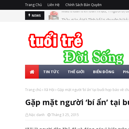
Trang Chủ
Liên Hệ
Chính Sách Bản Quyền
Thầy giáo ở Hà Tĩnh kể lại chuyện bị kẻ
NEWS
TIN TỨC
THẾ GIỚI
BIỂN ĐÔNG
PH
Trang chủ
Xã Hội
Gặp mặt người ‘bí ẩn’ tại buổi họp báo về ch
Gặp mặt người ‘bí ẩn’ tại 
Nặc danh
Tháng 3 25, 2015