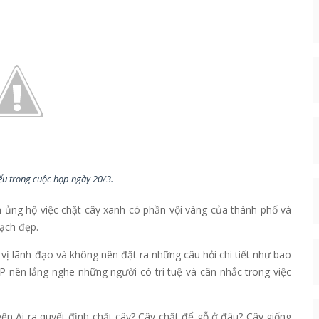
ểu trong cuộc họp ngày 20/3.
 ủng hộ việc chặt cây xanh có phần vội vàng của thành phố và
ạch đẹp.
vị lãnh đạo và không nên đặt ra những câu hỏi chi tiết như bao
P nên lắng nghe những người có trí tuệ và cân nhắc trong việc
n Ai ra quyết định chặt cây? Cây chặt để gỗ ở đâu? Cây giống