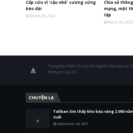
Cấp cứu vì 'cậu nhỏ' cương cứng
Chia sẻ thông
kéo dài
mạng, một tha
tập
March 09, 2023
March 09, 202
Trang Báo Điện Tử của Hội Người Việt Nam tại C
thông tin của EU.
CHUYỆN LẠ
Taliban tìm thấy kho báu vàng 2.000 nă
tuổi
September 24, 2021