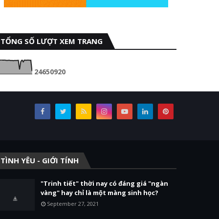
TỔNG SỐ LƯỢT XEM TRANG
2
4
6
5
0
9
2
0
TÌNH YÊU - GIỚI TÍNH
"Trinh tiết" thời nay có đáng giá "ngàn
vàng" hay chỉ là một màng sinh học?
September 27, 2021