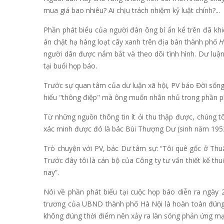
mua giá bao nhiêu? Ai chịu trách nhiệm kỷ luật chính?...
Phần phát biểu của người đàn ông bí ẩn kể trên đã khi
án chặt hạ hàng loạt cây xanh trên địa bàn thành phố
H
người dân được nắm bắt và theo dõi tình hình. Dư luậ
tại buổi họp báo.
Trước sự quan tâm của dư luận xã hội, PV báo Đời sống 
hiểu "thông điệp" mà ông muốn nhắn nhủ trong phần ph
Từ những nguồn thông tin ít ỏi thu thập được, chúng tô
xác minh được đó là bác Bùi Thượng Dư (sinh năm 1952,
Trò chuyện với PV, bác Dư tâm sự: “Tôi quê gốc ở Thuậ
Trước đây tôi là cán bộ của Công ty tư vấn thiết kế 
nay”.
Nói về phần phát biểu tại cuộc họp báo diễn ra ngày
trương của UBND thành phố Hà Nội là hoàn toàn đúng đ
không đúng thời điểm nên xảy ra làn sóng phản ứng mạ