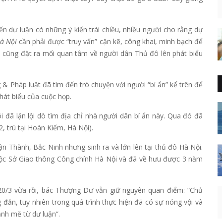
ến dư luận có những ý kiến trái chiều, nhiều người cho rằng dự
à Nội
cần phải được “truy vấn” cặn kẽ, công khai, minh bạch để
n cũng đặt ra mối quan tâm về người dân Thủ đô lên phát biểu
& Pháp luật đã tìm đến trò chuyện với người “bí ẩn” kể trên để
át biểu của cuộc họp.
i đã lặn lội dò tìm địa chỉ nhà người dân bí ẩn này. Qua đó đã
 trú tại Hoàn Kiếm, Hà Nội).
n Thành, Bắc Ninh nhưng sinh ra và lớn lên tại thủ đô Hà Nội.
thuộc Sở Giao thông Công chính Hà Nội và đã về hưu được 3 năm
 20/3 vừa rồi, bác Thượng Dư vẫn giữ nguyên quan điểm: “Chủ
ắn, tuy nhiên trong quá trình thực hiện đã có sự nóng vội và
nh mẽ từ dư luận”.