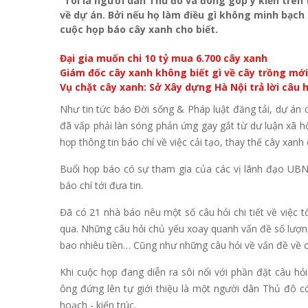
“Tôi là người dân Thủ đô và đóng góp ý kiến trên
về dự án. Bởi nếu họ làm điều gì không minh bạch t
cuộc họp báo cây xanh cho biết.
Đại gia muốn chi 10 tỷ mua 6.700 cây xanh
Giám đốc cây xanh không biết gì về cây trồng mới
Vụ chặt cây xanh: Sở Xây dựng Hà Nội trả lời câu h
Như
tin tức
báo
Đời sống
&
Pháp luật
đăng tải, dự án 
đã vấp phải làn sóng phản ứng gay gắt từ dư luận xã 
họp thông tin báo chí về việc cải tạo, thay thế cây xanh 
Buổi họp báo có sự tham gia của các vị lãnh đạo UBN
báo chí tới đưa tin.
Đã có 21 nhà báo nêu một số câu hỏi chi tiết về việc tổ
qua. Những câu hỏi chủ yếu xoay quanh vấn đề số lượn
bao nhiêu tiền… Cũng như những câu hỏi về vấn đề về 
Khi cuộc họp đang diễn ra sôi nổi với phần đặt câu h
ông đứng lên tự giới thiệu là một người dân Thủ đô c
hoạch - kiến trúc.