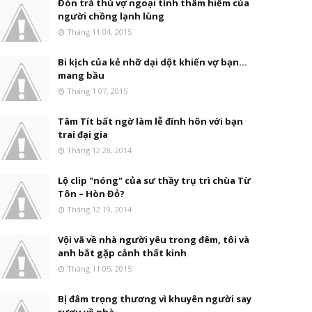
Đòn trả thù vợ ngoại tình thâm hiểm của
người chồng lạnh lùng
Tháng 11 04, 2015
Bi kịch của kẻ nhỡ dại dột khiến vợ bạn...
mang bầu
Tháng 1 07, 2015
Tâm Tít bất ngờ làm lễ đính hôn với bạn
trai đại gia
Tháng 12 28, 2014
Lộ clip "nóng" của sư thầy trụ trì chùa Từ
Tôn – Hòn Đỏ?
Tháng 12 19, 2014
Vội vã về nhà người yêu trong đêm, tôi và
anh bắt gặp cảnh thất kinh
Tháng 11 05, 2015
Bị đâm trọng thương vì khuyên người say