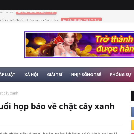
 xấu rượt đuổi, chặn xe, cướp tiền
AN NINH TRẬT TỰ
ÁP LUẬT
XÃ HỘI
GIẢI TRÍ
NHỊP SỐNG TRẺ
PHÓNG SỰ
ặt cây xanh
buổi họp báo về chặt cây xanh