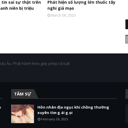
 tin sai sự thật trên
Phát hiện số lượng lớn thuốc tây
nh niên bị triệu
nghi giả mạo
March 09, 2023
3
hâu Âu. Phát hành theo giấy phép và luật
TÂM SỰ
m
Hôn nhân địa ngục khi chồng thường
xuyên tìm g.ái g.ọi
February 26, 2023