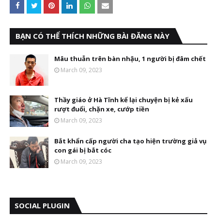
BẠN CÓ THỂ THÍCH NHỮNG BÀI ĐĂNG NÀY
Mâu thuẫn trên bàn nhậu, 1 người bị đâm chết
March 09, 2023
Thầy giáo ở Hà Tĩnh kể lại chuyện bị kẻ xấu
rượt đuổi, chặn xe, cướp tiền
March 09, 2023
Bắt khẩn cấp người cha tạo hiện trường giả vụ
con gái bị bắt cóc
March 09, 2023
SOCIAL PLUGIN