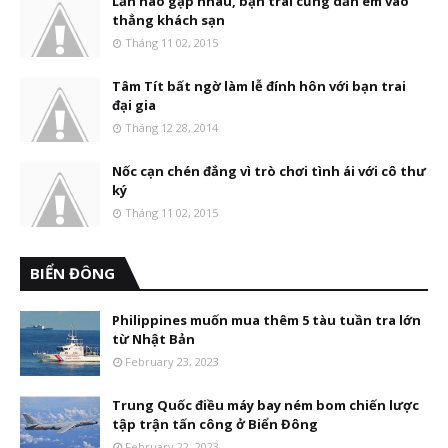
Lần nào gặp nhau, bạn trai cũng dẫn em vào
thẳng khách sạn
Tháng 11 02, 2015
Tâm Tít bất ngờ làm lễ đính hôn với bạn trai
đại gia
Tháng 12 28, 2014
Nốc cạn chén đắng vì trò chơi tình ái với cô thư
ký
Tháng 11 02, 2015
BIỂN ĐÔNG
Philippines muốn mua thêm 5 tàu tuần tra lớn
từ Nhật Bản
February 23, 2023
Trung Quốc điều máy bay ném bom chiến lược
tập trận tấn công ở Biển Đông
February 22, 2023