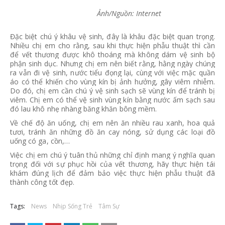
Ảnh/Nguồn: Internet
Đặc biệt chú ý khâu vệ sinh, đây là khâu đặc biệt quan trọng.
Nhiều chị em cho rằng, sau khi thực hiện phẫu thuật thì cần
để vết thương được khô thoáng mà không dám vệ sinh bộ
phận sinh dục. Nhưng chị em nên biết rằng, hằng ngày chúng
ra vẫn đi vệ sinh, nước tiểu đọng lại, cùng với việc mặc quần
áo có thể khiến cho vùng kín bị ảnh hưởng, gây viêm nhiễm.
Do đó, chị em cần chú ý vệ sinh sạch sẽ vùng kín để tránh bị
viêm. Chị em có thể vệ sinh vùng kín bằng nước ấm sạch sau
đó lau khô nhẹ nhàng băng khăn bông mềm.
Về chế độ ăn uống, chị em nên ăn nhiều rau xanh, hoa quả
tươi, tránh ăn những đồ ăn cay nóng, sử dụng các loại đồ
uống có ga, cồn,…
Việc chị em chú ý tuân thủ những chỉ định mang ý nghĩa quan
trọng đối với sự phục hồi của vết thương, hãy thực hiện tái
khám đúng lịch để đảm bảo việc thực hiện phẫu thuật đã
thành công tốt đẹp.
Tags:
News
Nhịp Sống Trẻ
Tâm Sự