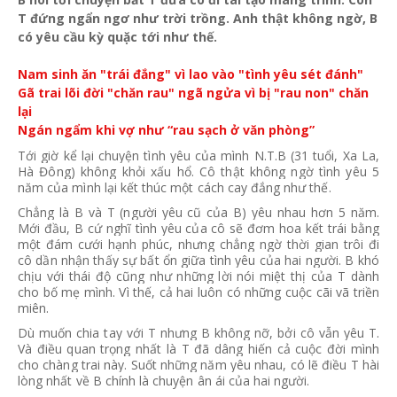
T đứng ngẩn ngơ như trời trồng. Anh thật không ngờ, B
có yêu cầu kỳ quặc tới như thế.
Nam sinh ăn "trái đắng" vì lao vào "tình yêu sét đánh"
Gã trai lõi đời "chăn rau" ngã ngửa vì bị "rau non" chăn
lại
Ngán ngẩm khi vợ như “rau sạch ở văn phòng”
Tới giờ kể lại chuyện tình yêu của mình N.T.B (31 tuổi, Xa La,
Hà Đông) không khỏi xấu hổ. Cô thật không ngờ tình yêu 5
năm của mình lại kết thúc một cách cay đắng như thế.
Chẳng là B và T (người yêu cũ của B) yêu nhau hơn 5 năm.
Mới đầu, B cứ nghĩ tình yêu của cô sẽ đơm hoa kết trái bằng
một đám cưới hạnh phúc, nhưng chẳng ngờ thời gian trôi đi
cô dần nhận thấy sự bất ổn giữa tình yêu của hai người. B khó
chịu với thái độ cũng như những lời nói miệt thị của T dành
cho bố mẹ mình. Vì thế, cả hai luôn có những cuộc cãi vã triền
miên.
Dù muốn chia tay với T nhưng B không nỡ, bởi cô vẫn yêu T.
Và điều quan trọng nhất là T đã dâng hiến cả cuộc đời mình
cho chàng trai này. Suốt những năm yêu nhau, có lẽ điều T hài
lòng nhất về B chính là chuyện ân ái của hai người.