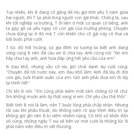
Tuy nhiên, khi B đang cố gắng để níu giữ tình yêu 5 năm giữa
hai người, thì T lại phải lòng người con gái khác. Chẳng là, sau
khi tốt nghiệp ra trường, T đi làm ở một cơ quan có tiếng, anh
ta gặp gỡ và yêu ngay cô con gái của trưởng phòng. Chuyện
chưa dừng lại ở đó mà T còn khiến cho cô gái này có thai và
bắt buộc phải cưới.
T lúc đó hốt hoảng, sợ gia đình vợ tương lai biết anh đang
sống cùng B nên đã cầu xin B chia tay. Anh cũng nói "Xin em
hãy chia tay anh, anh hứa đáp ứng hết yêu cầu của em".
B đau khổ, nhưng vẫn cố níu giữ chút danh dự cuối cùng:
"Chuyện đã tới nước này, em đau khổ lắm. Anh đã lấy đi đời
con gái, tuổi thanh xuân của em. Giờ anh phải đưa em đi lấy
lại trinh tiết".
Chỉ khi B nói: "Em cũng phải kiếm một tấm chồng tử tế chứ.
Em không muốn anh ấy thất vọng vì em. Chỉ yêu cầu thế thôi".
Biết tính B nói là làm, nên T buộc lòng phải chấp nhận. Nhưng
rồi sau khi phẫu thuật, do không nắm rõ quy trình điều trị lại
không giữ gìn nên B bị viêm nhiễm nặng. Cô khổ sở khốn đốn
vô cùng, những ngày T vui vẻ bên vợ mới cưới là những lúc B
phải nằm viện điều trị vết thương.