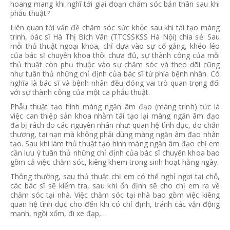
hoang mang khi nghĩ tới giai đoạn chăm sóc bản thân sau khi
phẫu thuật?
Liên quan tới vấn đề chăm sóc sức khỏe sau khi tái tạo màng
trinh, bác sĩ Hà Thị Bích Vân (TTCSSKSS Hà Nội) chia sẻ: Sau
mỗi thủ thuật ngoại khoa, chỉ dựa vào sự cố gắng, khéo léo
của bác sĩ chuyên khoa thôi chưa đủ, sự thành công của mỗi
thủ thuật còn phụ thuộc vào sự chăm sóc và theo dõi cũng
như tuân thủ những chỉ định của bác sĩ từ phía bệnh nhân. Có
nghĩa là bác sĩ và bệnh nhân đều đóng vai trò quan trọng đối
với sự thành công của một ca phẫu thuật.
Phẫu thuật tạo hình màng ngăn âm đạo (màng trinh) tức là
việc can thiệp sản khoa nhằm tái tạo lại màng ngăn âm đạo
đã bị rách do các nguyên nhân như: quan hệ tình dục, do chấn
thương, tai nạn mà không phải dùng màng ngăn âm đạo nhân
tạo. Sau khi làm thủ thuật tạo hình màng ngăn âm đạo chị em
cần lưu ý tuân thủ những chỉ định của bác sĩ chuyên khoa bao
gồm cả việc chăm sóc, kiêng khem trong sinh hoạt hằng ngày.
Thông thường, sau thủ thuật chị em có thể nghỉ ngơi tại chỗ,
các bác sĩ sẽ kiểm tra, sau khi ổn định sẽ cho chị em ra về
chăm sóc tại nhà. Việc chăm sóc tại nhà bao gồm việc kiêng
quan hệ tình dục cho đến khi có chỉ định, tránh các vận động
mạnh, ngồi xổm, đi xe đạp,…