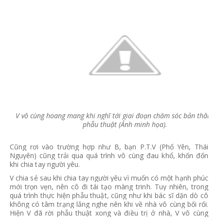
V vô cùng hoang mang khi nghĩ tới giai đoạn chăm sóc bản thân s
phẫu thuật (Ảnh minh họa).
Cũng rơi vào trường hợp như B, bạn P.T.V (Phố Yên, Thái
Nguyên) cũng trải qua quá trình vô cùng đau khổ, khốn đốn
khi chia tay người yêu.
V chia sẻ sau khi chia tay người yêu vì muốn có một hạnh phúc
mới trọn vẹn, nên cô đi tái tạo màng trinh. Tuy nhiên, trong
quá trình thực hiện phẫu thuật, cũng như khi bác sĩ dặn dò cô
không có tâm trạng lắng nghe nên khi về nhà vô cùng bối rối.
Hiện V đã rời phẫu thuật xong và điều trị ở nhà, V vô cùng