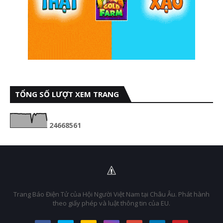
TỔNG SỐ LƯỢT XEM TRANG
2
4
6
6
8
5
6
1
Trang Báo Điện Tử của Hội Người Việt Nam tại Châu Âu. Phát hành
theo giấy phép và luật thông tin của EU.