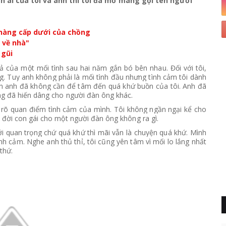
 ái của tôi và anh thì tôi đã mơ màng gọi tên người
 chàng cấp dưới của chồng
 về nhà"
 gũi
ả của một mối tình sau hai năm gắn bó bên nhau. Đối với tôi,
ng. Tuy anh không phải là mối tình đầu nhưng tình cảm tôi dành
n anh đã không cần để tâm đến quá khứ buồn của tôi. Anh đã
g đã hiến dâng cho người đàn ông khác.
ói rõ quan điểm tình cảm của mình. Tôi không ngần ngại kể cho
 đời con gái cho một người đàn ông không ra gì.
mới quan trọng chứ quá khứ thì mãi vẫn là chuyện quá khứ. Mình
nh cảm. Nghe anh thủ thỉ, tôi cũng yên tâm vì mối lo lắng nhất
thứ.