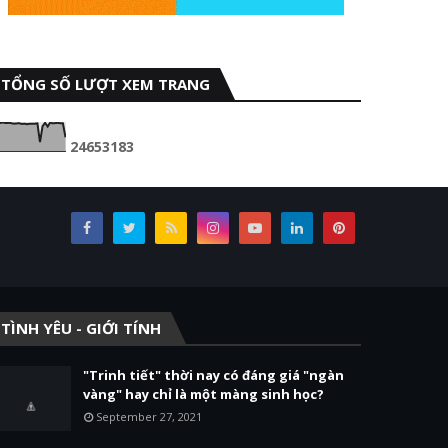
TỔNG SỐ LƯỢT XEM TRANG
2
4
6
5
3
1
8
3
TÌNH YÊU - GIỚI TÍNH
"Trinh tiết" thời nay có đáng giá "ngàn
vàng" hay chỉ là một màng sinh học?
September 27, 2021