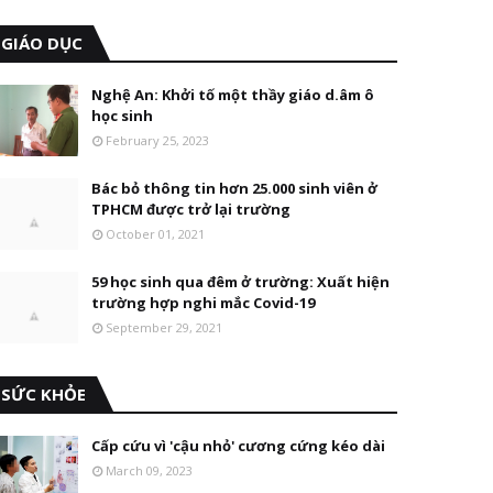
GIÁO DỤC
Nghệ An: Khởi tố một thầy giáo d.âm ô
học sinh
February 25, 2023
Bác bỏ thông tin hơn 25.000 sinh viên ở
TPHCM được trở lại trường
October 01, 2021
59 học sinh qua đêm ở trường: Xuất hiện
trường hợp nghi mắc Covid-19
September 29, 2021
SỨC KHỎE
Cấp cứu vì 'cậu nhỏ' cương cứng kéo dài
March 09, 2023