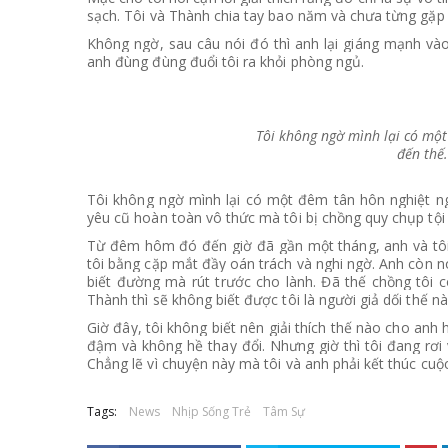
sạch. Tôi và Thành chia tay bao năm và chưa từng gặp l
Không ngờ, sau câu nói đó thì anh lại giáng mạnh và
anh đùng đùng đuổi tôi ra khỏi phòng ngủ.
Tôi không ngờ mình lại có một
đến thế
Tôi không ngờ mình lại có một đêm tân hôn nghiệt ngã
yêu cũ hoàn toàn vô thức mà tôi bị chồng quy chụp tội 
Từ đêm hôm đó đến giờ đã gần một tháng, anh và tôi d
tôi bằng cặp mắt đầy oán trách và nghi ngờ. Anh còn nói
biết đường mà rút trước cho lành. Đã thế chồng tôi c
Thành thì sẽ không biết được tôi là người giả dối thế nà
Giờ đây, tôi không biết nên giải thích thế nào cho anh
đậm và không hề thay đổi. Nhưng giờ thì tôi đang rơi 
Chẳng lẽ vì chuyện này mà tôi và anh phải kết thúc cu
Tags:
News
Nhịp Sống Trẻ
Tâm Sự