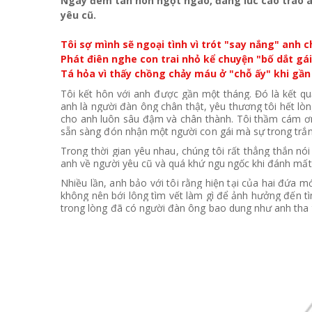
Ngay đêm tân hôn ngọt ngào, đang lúc cao trào ân
yêu cũ.
Tôi sợ mình sẽ ngoại tình vì trót "say nắng" anh
Phát điên nghe con trai nhỏ kể chuyện "bố dắt gái
Tá hỏa vì thấy chồng chảy máu ở "chỗ ấy" khi gần
Tôi kết hôn với anh được gần một tháng. Đó là kết qu
anh là người đàn ông chân thật, yêu thương tôi hết lò
cho anh luôn sâu đậm và chân thành. Tôi thầm cám ơ
sẵn sàng đón nhận một người con gái mà sự trong trắn
Trong thời gian yêu nhau, chúng tôi rất thẳng thắn n
anh về người yêu cũ và quá khứ ngu ngốc khi đánh mất
Nhiều lần, anh bảo với tôi rằng hiện tại của hai đứa 
không nên bới lông tìm vết làm gì để ảnh hưởng đến tì
trong lòng đã có người đàn ông bao dung như anh tha 