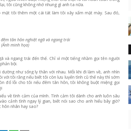
ại, tôi cũng không nhớ nhung gì anh ta nữa.
o mặt tôi thêm một cái tát làm tôi xây xẩm mặt mày. Sau đó,
 đêm tân hôn nghiệt ngã và ngang trái
. (Ảnh minh họa)
 và ngang trái đến thế. Chỉ vì một tiếng nhầm gọi tên người
phản bội.
ường như sống ly thân với nhau. Mỗi khi đi làm về, anh nhìn
 với tôi rằng nếu biết tôi còn lưu luyến tình cũ thế này thì sớm
òn đổ lỗi cho tôi nếu đêm tân hôn, tôi không buột miệng gọi
y.
 hiểu về tình cảm của mình. Tình cảm tôi dành cho anh luôn sâu
vào cảnh tình ngay lý gian, biết nói sao cho anh hiểu bây giờ?
ộc hôn nhân hay sao?