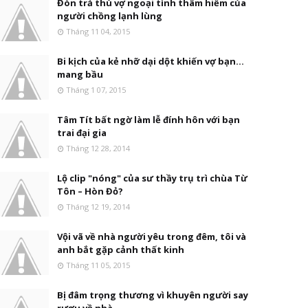
Đòn trả thù vợ ngoại tình thâm hiểm của
người chồng lạnh lùng
Tháng 11 04, 2015
Bi kịch của kẻ nhỡ dại dột khiến vợ bạn...
mang bầu
Tháng 1 07, 2015
Tâm Tít bất ngờ làm lễ đính hôn với bạn
trai đại gia
Tháng 12 28, 2014
Lộ clip "nóng" của sư thầy trụ trì chùa Từ
Tôn – Hòn Đỏ?
Tháng 12 19, 2014
Vội vã về nhà người yêu trong đêm, tôi và
anh bắt gặp cảnh thất kinh
Tháng 11 05, 2015
Bị đâm trọng thương vì khuyên người say