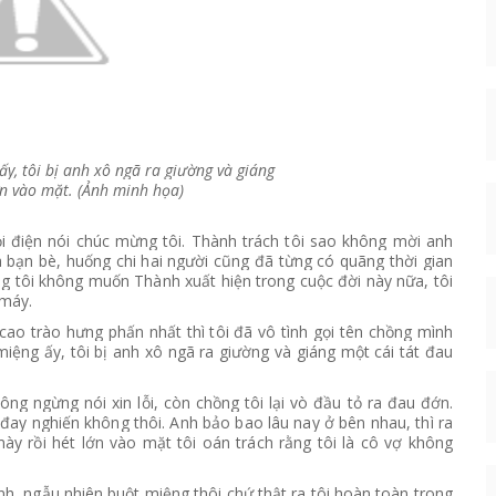
ấy, tôi bị anh xô ngã ra giường và giáng
ớn vào mặt. (Ảnh minh họa)
i điện nói chúc mừng tôi. Thành trách tôi sao không mời anh
 bạn bè, huống chi hai người cũng đã từng có quãng thời gian
ng tôi không muốn Thành xuất hiện trong cuộc đời này nữa, tôi
 máy.
ao trào hưng phấn nhất thì tôi đã vô tình gọi tên chồng mình
iệng ấy, tôi bị anh xô ngã ra giường và giáng một cái tát đau
ông ngừng nói xin lỗi, còn chồng tôi lại vò đầu tỏ ra đau đớn.
 đay nghiến không thôi. Anh bảo bao lâu nay ở bên nhau, thì ra
y rồi hét lớn vào mặt tôi oán trách rằng tôi là cô vợ không
tình, ngẫu nhiên buột miệng thôi chứ thật ra tôi hoàn toàn trong