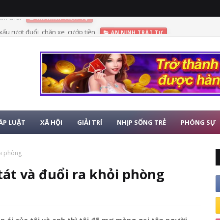
 xấu rượt đuổi, chặn xe, cướp tiền
AN NINH TRẬT TỰ
ÁP LUẬT
XÃ HỘI
GIẢI TRÍ
NHỊP SỐNG TRẺ
PHÓNG SỰ
ỏi phòng
tát và đuổi ra khỏi phòng