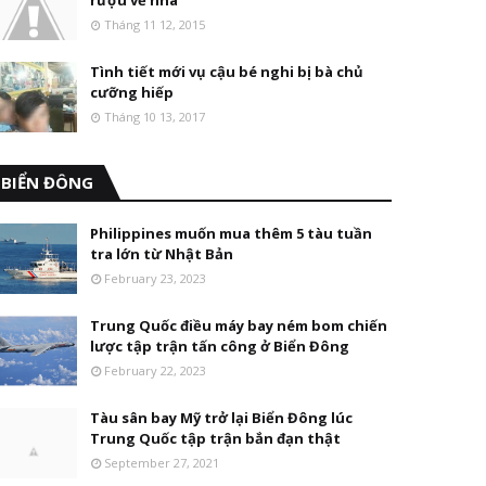
rượu về nhà
Tháng 11 12, 2015
Tình tiết mới vụ cậu bé nghi bị bà chủ
cưỡng hiếp
Tháng 10 13, 2017
BIỂN ĐÔNG
Philippines muốn mua thêm 5 tàu tuần
tra lớn từ Nhật Bản
February 23, 2023
Trung Quốc điều máy bay ném bom chiến
lược tập trận tấn công ở Biển Đông
February 22, 2023
Tàu sân bay Mỹ trở lại Biển Đông lúc
Trung Quốc tập trận bắn đạn thật
September 27, 2021