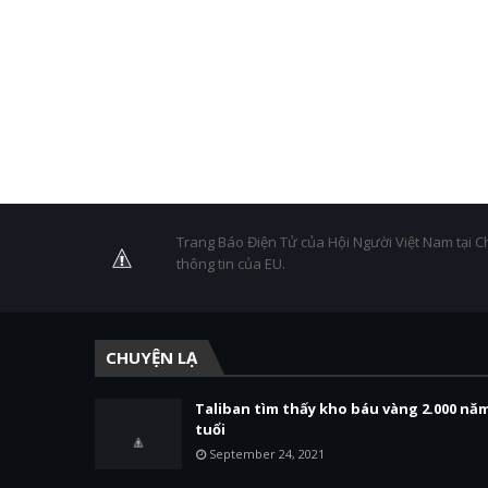
Trang Báo Điện Tử của Hội Người Việt Nam tại C
thông tin của EU.
CHUYỆN LẠ
Taliban tìm thấy kho báu vàng 2.000 nă
tuổi
September 24, 2021