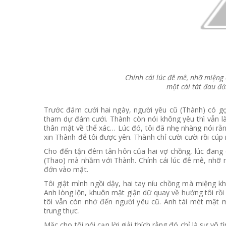
Chính cái lúc đê mê, nhỡ miệng 
một cái tát đau đ
Trước đám cưới hai ngày, người yêu cũ (Thành) có gọ
tham dự đám cưới. Thành còn nói không yêu thì vẫn là
thân mật về thể xác… Lúc đó, tôi đã nhẹ nhàng nói rằ
xin Thành để tôi được yên. Thành chỉ cười cười rồi cúp
Cho đến tận đêm tân hôn của hai vợ chồng, lúc đang c
(Thao) mà nhầm với Thành. Chính cái lúc đê mê, nhỡ m
đớn vào mặt.
Tôi giật mình ngồi dậy, hai tay níu chồng mà miệng kh
Anh lòng lộn, khuôn mặt giận dữ quay về hướng tôi rồi
tôi vẫn còn nhớ đến người yêu cũ. Anh tái mét mặt mà
trung thực.
Mặc cho tôi nói cạn lời giải thích rằng đó chỉ là sự vô 