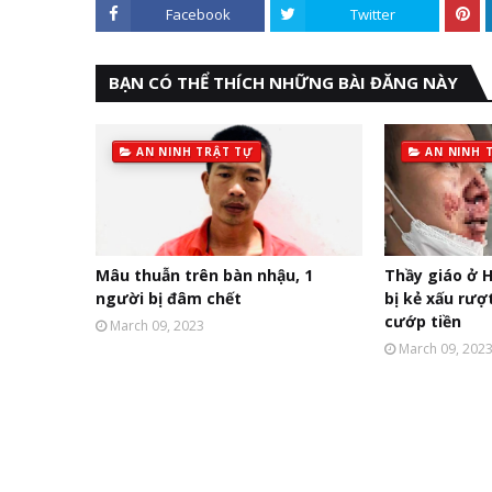
Facebook
Twitter
BẠN CÓ THỂ THÍCH NHỮNG BÀI ĐĂNG NÀY
AN NINH TRẬT TỰ
AN NINH 
Mâu thuẫn trên bàn nhậu, 1
Thầy giáo ở H
người bị đâm chết
bị kẻ xấu rượ
cướp tiền
March 09, 2023
March 09, 202