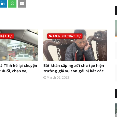
TRẬT TỰ
AN NINH TRẬT TỰ
à Tĩnh kể lại chuyện
Bắt khẩn cấp người cha tạo hiện
t đuổi, chặn xe,
trường giả vụ con gái bị bắt cóc
March 09, 2023
3