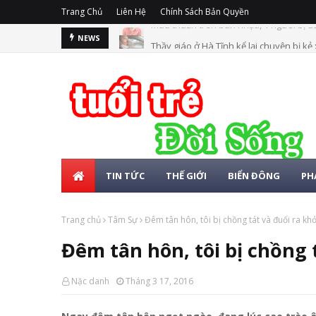
Trang Chủ
Liên Hệ
Chính Sách Bản Quyền
Thầy giáo ở Hà Tĩnh kể lại chuyện bị kẻ
NEWS
TIN TỨC
THẾ GIỚI
BIỂN ĐÔNG
PH
Trang chủ
Tâm Sự
Đêm tân hôn, tôi bị chồng tát và đuổi ra kh
Đêm tân hôn, tôi bị chồng 
Nặc danh
Tháng 3 17, 2016