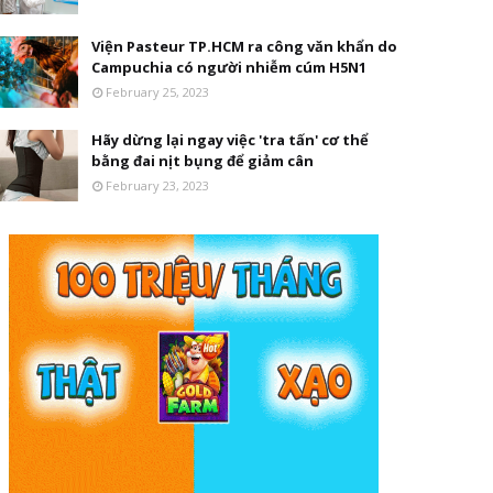
Viện Pasteur TP.HCM ra công văn khẩn do
Campuchia có người nhiễm cúm H5N1
February 25, 2023
Hãy dừng lại ngay việc 'tra tấn' cơ thể
bằng đai nịt bụng để giảm cân
February 23, 2023