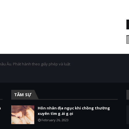
hâu Âu. Phát hành theo giấy phép và luật
TÂM SỰ
m
Hôn nhân địa ngục khi chồng thường
xuyên tìm g.ái g.ọi
February 26, 2023