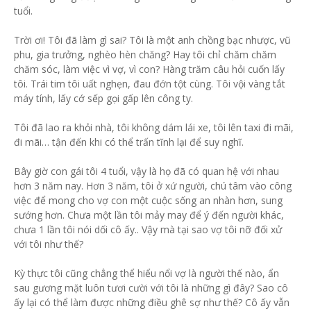
tuổi.
Trời ơi! Tôi đã làm gì sai? Tôi là một anh chồng bạc nhược, vũ
phu, gia trưởng, nghèo hèn chăng? Hay tôi chỉ chăm chăm
chăm sóc, làm việc vì vợ, vì con? Hàng trăm câu hỏi cuốn lấy
tôi. Trái tim tôi uất nghẹn, đau đớn tột cùng. Tôi vội vàng tắt
máy tính, lấy cớ sếp gọi gấp lên công ty.
Tôi đã lao ra khỏi nhà, tôi không dám lái xe, tôi lên taxi đi mãi,
đi mãi… tận đến khi có thể trấn tĩnh lại để suy nghĩ.
Bây giờ con gái tôi 4 tuổi, vậy là họ đã có quan hệ với nhau
hơn 3 năm nay. Hơn 3 năm, tôi ở xứ người, chú tâm vào công
việc để mong cho vợ con một cuộc sống an nhàn hơn, sung
sướng hơn. Chưa một lần tôi mảy may để ý đến người khác,
chưa 1 lần tôi nói dối cô ấy.. Vậy mà tại sao vợ tôi nỡ đối xử
với tôi như thế?
Kỳ thực tôi cũng chẳng thể hiểu nổi vợ là người thế nào, ẩn
sau gương mặt luôn tươi cười với tôi là những gì đây? Sao cô
ấy lại có thể làm được những điều ghê sợ như thế? Cô ấy vẫn