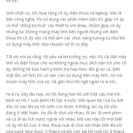
Và rồi…
Sinh nhật vợ, tôi mua tặng cô ấy điện thoại và laptop. Vốn là
dân công nghệ, tôi sử dụng các phần mềm tiện ích giúp cô ấy
có thể “đồng bộ hoá” các thiết bị với nhau, nhằm giúp cô ấy
những lúc không mang máy tính bên người nhưng với điện
thoại thì cô ấy vẫn có thể làm các chức năng tương tự như khi
sử dụng máy tính. Mọi chuyện vỡ lở từ đây.
Tôi xin nói lại rằng, tôi yêu và tin tưởng vợ, việc tôi cài đặt máy
tính và điện thoại cho vợ không ngoài mục đích tiện ích cho cô
ấy, không hề bao hàm ý kiểm tra hay theo dõi gì vợ cả. Đến
một lần, vô tình tôi có việc cần sử dụng đến máy tính, tôi hỏi
mượn máy tính của vợ. Và gần như tôi ngã ngửa ra vì sốc.
Hoá ra, bấy lâu nay, vợ tôi đang hẹn hò với một cậu trai trẻ,
kém vợ tôi 1 tuổi (kém tôi tận 4 tuổi). Mối quan hệ của họ bắt
đầu từ sau khi vợ tôi sinh con được 4 tháng, lúc ấy tôi vẫn
đang ở Việt Nam. Họ đã đi chơi với nhau, đi ăn, đi xem phim
và cả đi du lịch nước ngoài với nhau. Mà sau này tôi mới biết
cô ấy nỡ bỏ con ở nhà, thoải mái đi chơi với nhân tình khi tôi
vừa sang Sing được 2 tháng và khi con gái tôi mới chỉ 8 tháng