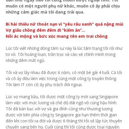
muốn có một người phụ nữ khác, muốn cô ấy phải chịu
những cảm giác mà tôi đang trải qua.
Bi hài thiếu nữ thoát nạn vì "yêu râu xanh" quá nặng mùi
Vợ giấu chồng đêm đêm đi “kiếm ăn”…
Nỗi ác mộng và bức xúc mang tên em trai chồng
Lúc tôi viết những dòng tâm sự này là lúc tâm trạng tôi rối như
tơ vò. Tôi hoảng loạn, trằn trọc và cào xé chính mình trong
những đêm mất ngủ.
Tôi và vợ lấy nhau đã được 6 năm, có một bé gái 4 tuổi. Cả tôi
và cô ấy đều làm việc trong cùng một công ty truyền thông.
Tôi làm IT còn cô ấy phụ trách đối ngoại.
Lúc vợ mang bầu, tôi được một công ty mời sang Singapore
làm việc với mức lương và chế độ đãi ngộ vô cùng hậu hĩnh.
Tôi đã bàn bạc với vợ và gia đình cũng như thương lượng
được với bên phía công ty Singapore gia hạn thêm thời gian
đến khi con tôi ra đời và được 6 tháng thì tôi sẽ lập tức thuyên
chuyển sang bên họ. Cuối cùng thì tôi cũng được toại nguyện.