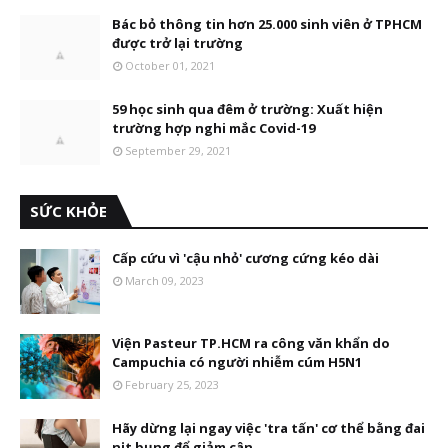
Bác bỏ thông tin hơn 25.000 sinh viên ở TPHCM
được trở lại trường
October 01, 2021
59 học sinh qua đêm ở trường: Xuất hiện
trường hợp nghi mắc Covid-19
September 29, 2021
SỨC KHỎE
Cấp cứu vì 'cậu nhỏ' cương cứng kéo dài
March 09, 2023
Viện Pasteur TP.HCM ra công văn khẩn do
Campuchia có người nhiễm cúm H5N1
February 25, 2023
Hãy dừng lại ngay việc 'tra tấn' cơ thể bằng đai
nịt bụng để giảm cân