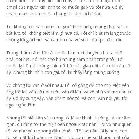
chấm dứt. Tôi cũng biết điều này vì trước đó đã đọc được
email của người kia, anh ta ko muốn gặp vợ tôi nữa. Cô ấy
nhận mình sai và muốn chúng tôi làm lại từ đầu.
Tôi không tự nhận mình là người hiền lành, nhưng thật sự tôi
bất lực, tôi không biết làm gì nữa cả. Tôi chỉ biết im lặng trước
những lời giải thích và cầu xin của vợ vì tôi đã quá đau rồi.
Trong thâm tâm, tôi rất muốn làm mọi chuyện cho ra nhẽ,
phải nói hết, nói hết cho hả những căm phẫn trong tôi. Tôi
muốn ly hôn vì không chịu nổi bộ mặt gian dối nói cười của cô
ấy. Nhưng khi nhìn con gái, tôi lại thấy lòng chùng xuống.
Vợ chồng tôi vẫn ở với nhau. Tôi cố gắng để cho mọi việc yên
ắng trở lại, vẫn cố nói cười, vẫn đi làm và về nhà với mẹ con cô
ấy. Cô ấy cũng vậy, vẫn chăm sóc tôi và con, vẫn nói yêu tôi
ngọt ngào lắm.
Nhưng tôi biết tận sâu trong tôi là sự khinh thường, là sự căm
giận, dù rằng tôi thể hiện bên ngoài khác hẳn. Tôi vờ như quên,
tôi vờ như yêu thương đắm đuối… Tôi sợ nếu tôi ly hôn, con
tôi sẽ mất bố hoặc mẹ. Nhưng tôi còn ghê sợ khuôn mặt của