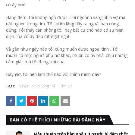
cô ấy hơn.
Hằng đêm, tôi không ngủ được. Tôi ngoảnh sang nhìn vợ mà
uất nghẹn trong tim. Tôi lại im lặng dậy ra ngoài ban công
đứng. Tôi thấy căn phòng tôi, hay bất cứ chỗ nào có sự hiện
diện của cô ấy đều rất ngột ngạt.
Và gần như ngày nào tôi cũng muốn được ngoại tình . Tôi
muốn có một người phụ nữ khác, muốn cô ấy phải chịu những
cảm giác mà tôi đang trải qua.
Bây giờ, tôi nên làm thế nào với chính mình đây?
Tags:
News
Nhịp Sống Trẻ
Tâm Sự
BẠN CÓ THỂ THÍCH NHỮNG BÀI ĐĂNG NÀY
Mâu thuẫn trên bàn nhậu, 1 người bị đâm chết