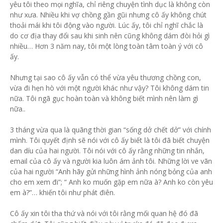
yêu tôi theo mọi nghĩa, chỉ riêng chuyện tình dục là không còn
như xưa. Nhiều khi vợ chồng gần gũi nhưng cô ấy không chút
thoải mái khi tôi động vào người. Lúc ấy, tôi chỉ nghĩ chắc là
do cơ địa thay đổi sau khi sinh nên cũng không dám đòi hỏi gì
nhiều… Hơn 3 năm nay, tôi một lòng toàn tâm toàn ý với cô
ấy.
Nhưng tại sao cô ấy vẫn có thể vừa yêu thương chồng con,
vừa đi hẹn hò với một người khác như vậy? Tôi không dám tin
nữa. Tôi ngã gục hoàn toàn và không biết mình nên làm gì
nữa..
3 tháng vừa qua là quãng thời gian “sống dở chết dở” với chính
mình. Tôi quyết định sẽ nói với cô ấy biết là tôi đã biết chuyện
dan díu của hai người. Tôi nói với cô ấy rằng những tin nhắn,
email của cô ấy và người kia luôn ám ảnh tôi. Những lời ve vãn
của hai người “Anh hãy gửi những hình ảnh nóng bỏng của anh
cho em xem đi”; “ Anh ko muốn gặp em nữa à? Anh ko còn yêu
em à?”… khiến tôi như phát điên.
Cô ấy xin tôi tha thứ và nói với tôi rằng mối quan hệ đó đã