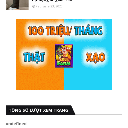
February 23, 2023
TỔNG SỐ LƯỢT XEM TRANG
u
n
d
e
f
n
e
d