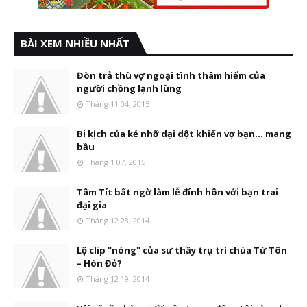
BÀI XEM NHIỀU NHẤT
Đòn trả thù vợ ngoại tình thâm hiểm của
người chồng lạnh lùng
Tháng 11 04, 2015
Bi kịch của kẻ nhỡ dại dột khiến vợ bạn... mang
bầu
Tháng 1 07, 2015
Tâm Tít bất ngờ làm lễ đính hôn với bạn trai
đại gia
Tháng 12 28, 2014
Lộ clip "nóng" của sư thầy trụ trì chùa Từ Tôn
– Hòn Đỏ?
Tháng 12 19, 2014