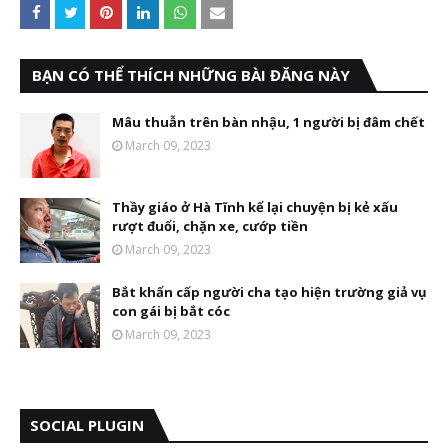
BẠN CÓ THỂ THÍCH NHỮNG BÀI ĐĂNG NÀY
Mâu thuẫn trên bàn nhậu, 1 người bị đâm chết
March 09, 2023
Thầy giáo ở Hà Tĩnh kể lại chuyện bị kẻ xấu
rượt đuổi, chặn xe, cướp tiền
March 09, 2023
Bắt khẩn cấp người cha tạo hiện trường giả vụ
con gái bị bắt cóc
March 09, 2023
SOCIAL PLUGIN