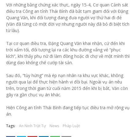
Với những bằng chứng xác thực, ngày 15-4, Cơ quan Cảnh sát
điều tra Công an tỉnh Thái Bình đã bắt tạm giam đối với Đặng
Quang Văn, khi đối tượng đang đưa người vợ thứ hai đi đẻ
(Văn đã từng có một đời vợ nhưng người này đã bỏ đi biệt tích
từ lâu).
Tại cơ quan điều tra, Đặng Quang Văn khai nhận, cứ đến khi
trời xẩm tối, đối tượng lại ra các khu đường vắng vẻ “phục
kích”, khi thấy phụ nữ đi làm đồng hoặc đi chợ về một mình thì
dùng dao khống chế cướp tài sản.
Sau đó, “tùy hứng” mà ép nạn nhân ra khu vực khác, không
người qua lại để thực hiện hành vi đồi bại. Ngoài vụ án nêu
trên, trong thời gian từ cuối năm 2015 đến khi bị bắt, Văn còn
gây ra gần chục vụ án khác.
Hiện Công an tỉnh Thái Bình đang tiếp tục điều tra mở rộng vụ
án.
Tags:
An Ninh Trật Tự
News
Pháp Luật