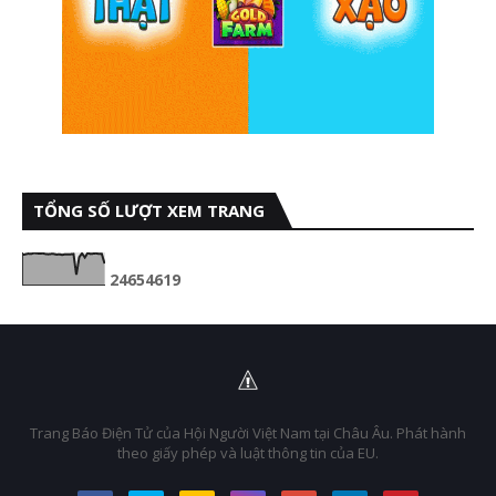
TỔNG SỐ LƯỢT XEM TRANG
2
4
6
5
4
6
1
9
Trang Báo Điện Tử của Hội Người Việt Nam tại Châu Âu. Phát hành
theo giấy phép và luật thông tin của EU.