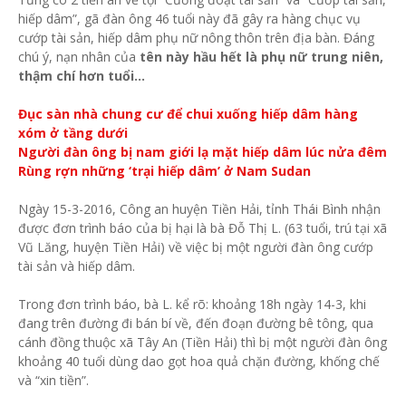
hiếp dâm”, gã đàn ông 46 tuổi này đã gây ra hàng chục vụ
cướp tài sản, hiếp dâm phụ nữ nông thôn trên địa bàn. Đáng
chú ý, nạn nhân của
tên này hầu hết là phụ nữ trung niên,
thậm chí hơn tuổi...
Đục sàn nhà chung cư để chui xuống hiếp dâm hàng
xóm ở tầng dưới
Người đàn ông bị nam giới lạ mặt hiếp dâm lúc nửa đêm
Rùng rợn những ‘trại hiếp dâm’ ở Nam Sudan
Ngày 15-3-2016, Công an huyện Tiền Hải, tỉnh Thái Bình nhận
được đơn trình báo của bị hại là bà Đỗ Thị L. (63 tuổi, trú tại xã
Vũ Lăng, huyện Tiền Hải) về việc bị một người đàn ông cướp
tài sản và hiếp dâm.
Trong đơn trình báo, bà L. kể rõ: khoảng 18h ngày 14-3, khi
đang trên đường đi bán bí về, đến đoạn đường bê tông, qua
cánh đồng thuộc xã Tây An (Tiền Hải) thì bị một người đàn ông
khoảng 40 tuổi dùng dao gọt hoa quả chặn đường, khống chế
và “xin tiền”.