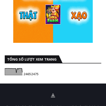
TỔNG SỐ LƯỢT XEM TRANG
2
4
6
5
2
4
7
5