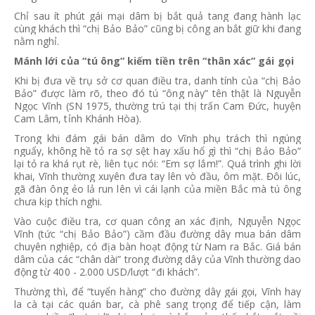
Chỉ sau ít phút gái mại dâm bị bắt quả tang đang hành lạc
cùng khách thì “chị Bảo Bảo” cũng bị công an bắt giữ khi đang
nằm nghỉ.
Mánh lới của “tú ông” kiếm tiền trên “thân xác” gái gọi
Khi bị đưa về trụ sở cơ quan điều tra, danh tính của “chị Bảo
Bảo” được làm rõ, theo đó tú “ông này” tên thật là Nguyễn
Ngọc Vĩnh (SN 1975, thường trú tại thị trấn Cam Đức, huyện
Cam Lâm, tỉnh Khánh Hòa).
Trong khi đám gái bán dâm do Vĩnh phụ trách thì ngúng
nguẩy, không hề tỏ ra sợ sệt hay xấu hổ gì thì “chị Bảo Bảo”
lại tỏ ra khá rụt rè, liên tục nói: “Em sợ lắm!”. Quá trình ghi lời
khai, Vĩnh thường xuyên đưa tay lên vò đầu, ôm mặt. Đôi lúc,
gã đàn ông ẻo lả run lên vì cái lạnh của miền Bắc mà tú ông
chưa kịp thích nghi.
Vào cuộc điều tra, cơ quan công an xác định, Nguyễn Ngọc
Vĩnh (tức “chị Bảo Bảo”) cầm đầu đường dây mua bán dâm
chuyên nghiệp, có địa bàn hoạt động từ Nam ra Bắc. Giá bán
dâm của các “chân dài” trong đường dây của Vĩnh thường dao
động từ 400 - 2.000 USD/lượt “đi khách”.
Thường thì, để “tuyển hàng” cho đường dây gái gọi, Vĩnh hay
la cà tại các quán bar, cà phê sang trọng để tiếp cận, làm