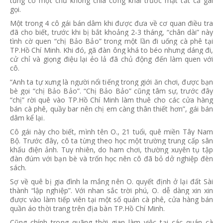
từng cô một chứ không chia công khai trước mặt tất cả gái
gọi.
Một trong 4 cô gái bán dâm khi được đưa về cơ quan điều tra
đã cho biết, trước khi bị bắt khoảng 2-3 tháng, “chân dài” này
tình cờ quen “chị Bảo Bảo” trong một lần đi uống cà phê tại
TP.Hồ Chí Minh. Khi đó, gã đàn ông khá to béo nhưng dáng đi,
cử chỉ và giọng điệu lại ẻo lả đã chủ động đến làm quen với
cô.
“Anh ta tự xưng là người nổi tiếng trong giới ăn chơi, được bạn
bè gọi “chị Bảo Bảo”. “Chị Bảo Bảo” cũng tâm sự, trước đây
“chị” rời quê vào TP.Hồ Chí Minh làm thuê cho các cửa hàng
bán cà phê, quầy bar nên chị em càng thân thiết hơn”, gái bán
dâm kể lại.
Cô gái này cho biết, mình tên O., 21 tuổi, quê miền Tây Nam
Bộ. Trước đây, cô ta từng theo học một trường trung cấp sân
khấu điện ảnh. Tuy nhiên, do ham chơi, thường xuyên tụ tập
đàn đúm với bạn bè và trốn học nên cô đã bỏ dở nghiệp đèn
sách.
Sợ về quê bị gia đình la mắng nên O. quyết định ở lại đất Sài
thành “lập nghiệp”. Với nhan sắc trời phú, O. dễ dàng xin xin
được vào làm tiếp viên tại một số quán cà phê, cửa hàng bán
quần áo thời trang trên địa bàn TP.Hồ Chí Minh.
Cũng chính trong quãng thời gian làm việc tại các quán cà