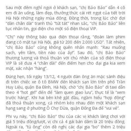
Sau một đêm nghỉ ngơi ở khách sạn, “chị Bảo Bảo” dẫn 4 cô
em đi ăn uống, làm đẹp, thưởng thức cái rét ngọt của tiết trời
Hà Nội những ngày mùa đông. Đồng thời, trong lúc chờ đợi
“dàn chân dài” tranh thủ “tút tát” nhan sắc, “chị Bảo Bảo” liên
tục nhắn tin, gọi điện cho một số điện thoại VIP.
“Chị” này thông báo qua điện thoại rằng, “đoàn làm phim
đang có mặt tại Hà Nội, giá từ 200 đến 2.000 USD”. Tất nhiên,
“chị Bảo Bảo” cũng không quên nhấn mạnh: “Rau muống
sạch, yên tâm, tiền nào của ấy!”. Sau đó, “chị Bảo Bảo”
thương lượng và thoả thuận với chủ nhân của số điện thoại
VIP là sẽ đưa 4 “chân dài” đến điểm hẹn cho đại gia kia xem
mặt, xác nhận “hàng”.
Đúng hẹn, tối ngày 13/12, 4 người đàn ông ăn mặc sành điệu
đi trên chiếc xe ô tô BMW đến khách sạn lớn trên phố Trần
Huy Liệu, quận Ba Đình, Hà Nội, chờ “chị Bảo Bảo” đi taxi dẫn
theo 4 “hot girl” đến để “làm quen giao lưu”, thực tế là “xem
trước hàng”. Khi hai bên khẽ gật đầu, ngầm hiểu “hợp đồng”
đã thoả thuận xong, cả nhóm kéo nhau đến một khách sạn
hạng sang ở phường Ô Chợ Dừa, quận Đống Đa để “vui vẻ”.
Phi vụ này, “chị Bảo Bảo” thu của các vị khách làng chơi với
giá 5 triệu đồng/lượt, vị chi cả 4 gái bán dâm là 20 triệu đồng.
Ngoài ra, “tú ông” còn đề nghị các đại gia “bo” thêm 2 triệu