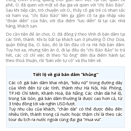
phê, O. đã quen với một số đại gia và quen với “chị Bảo Bảo”.
Sau khi tiếp cận, trò chuyện với O., thấy cô gái trẻ có nhan sắc
và ham vui, “chị Bảo Bảo” liền gạ gẫm cô ta gia nhập vào
“đoàn diễn” của hắn, với địa điểm “lưu diễn” là tại các nhà
hàng, khách sạn.
Do cần tiền để ăn chơi, O. đã đồng ý theo Vĩnh đi bán dâm tại
các tỉnh, thành. Khi bị bắt tại khách sạn ở phường Ô Chợ Dừa,
quận Đống Đa, O. bảo, đó là lần đầu cô ra Hà Nội bán dâm.
Tuy hơi xa, nhưng tiền ăn ở, đi lại đều do “chị Bảo Bảo” lo trả
hết, các cô chỉ việc đi theo “tú ông” đến địa điểm hành lạc
theo thoả thuận, rồi “bán vốn tự có” và thu tiền về.
Tiết lộ về giá bán dâm “khủng”
Các cô gái bán dâm khai nhận, “kiều nữ” trong đường dây
của Vĩnh đến từ các tỉnh, thành như Hà Nội, Hải Phòng,
TP.Hồ Chí Minh, Khánh Hoà, Đà Nẵng. Các chân dài hé lộ,
trong Sài Gòn, giá bán dâm thường là được cao hơn cả, từ
3 triệu đồng tới vài nghìn USD/lượt.
Tuỳ nhu cầu của khách, “chân dài” có thể được điều đến
nhiều tỉnh, thành trong cả nước hoặc thậm chí là theo các
tour du lịch ra nước ngoài cùng đại gia “mua vui”.