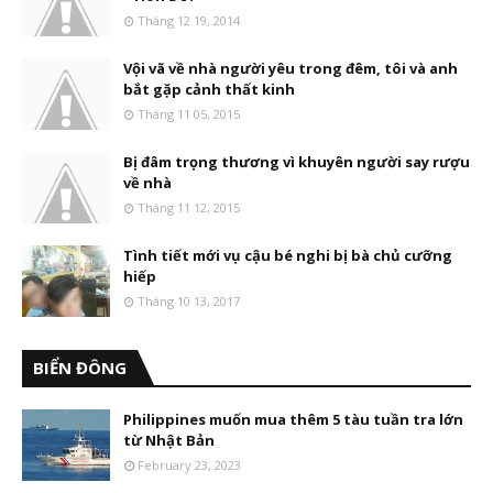
Tháng 12 19, 2014
Vội vã về nhà người yêu trong đêm, tôi và anh
bắt gặp cảnh thất kinh
Tháng 11 05, 2015
Bị đâm trọng thương vì khuyên người say rượu
về nhà
Tháng 11 12, 2015
Tình tiết mới vụ cậu bé nghi bị bà chủ cưỡng
hiếp
Tháng 10 13, 2017
BIỂN ĐÔNG
Philippines muốn mua thêm 5 tàu tuần tra lớn
từ Nhật Bản
February 23, 2023