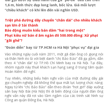
1,6 m, hình thức đẹp long lanh, bốc lửa. Giá mỗi lượt
“chiều khách” có khi lên đến vài nghìn USD.
Triệt phá đường dây chuyển “chân dài” cho nhiều khách
sạn lớn ở Sài thành
Báo động muôn kiểu bán dâm "hai trong một"
Phạt kiều nữ bán d âm ngàn đô 500.000 đồng: Xử phạt
“gãi ghẻ”?
“Đoàn diễn” bay từ TP.HCM ra Hà Nội “phục vụ” đại gia
Vào những ngày cuối năm 2011, một gã đàn ông có giọng nói
và thân hình ẻo lả với biệt danh “chị Bảo Bảo” đã gạ gẫm, dẫn
theo 4 “chân dài” từ TP.Hồ Chí Minh bay ra Hà Nội. Tại đây,
nhóm người này thuê khách sạn hạng sang ở trung tâm quận
Hoàn Kiếm để nghỉ.
Tuy nhiên, những biểu hiện nghi vấn của một đường dây gái
gọi chuyên nghiệp đã không thể qua mắt lực lượng chức năng.
Ngay từ khi “chị Bảo Bảo” dẫn theo đoàn “hot girl” đáp xuống
sân bay Nội Bài (Hà Nội) thì di biến động của người đàn ông
nghi vấn này đã rơi vào tầm ngắm của các trinh sát hình sự
Công an quận Đống Đa, Hà Nội.