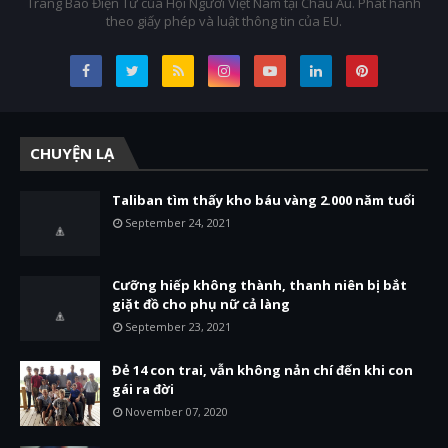
Trang Báo Điện Tử của Hội Người Việt Nam tại Châu Âu. Phát hành
theo giấy phép và luật thông tin của EU.
CHUYỆN LẠ
Taliban tìm thấy kho báu vàng 2.000 năm tuổi
September 24, 2021
Cưỡng hiếp không thành, thanh niên bị bắt
giặt đồ cho phụ nữ cả làng
September 23, 2021
Đẻ 14 con trai, vẫn không nản chí đến khi con
gái ra đời
November 07, 2020