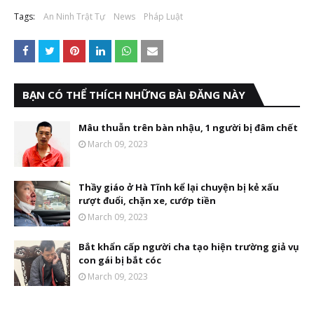
Tags:
An Ninh Trật Tự
News
Pháp Luật
BẠN CÓ THỂ THÍCH NHỮNG BÀI ĐĂNG NÀY
Mâu thuẫn trên bàn nhậu, 1 người bị đâm chết
March 09, 2023
Thầy giáo ở Hà Tĩnh kể lại chuyện bị kẻ xấu
rượt đuổi, chặn xe, cướp tiền
March 09, 2023
Bắt khẩn cấp người cha tạo hiện trường giả vụ
con gái bị bắt cóc
March 09, 2023