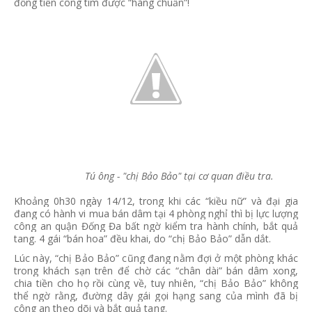
đồng tiền công tìm được “hàng chuẩn”!
Tú ông - "chị Bảo Bảo" tại cơ quan điều tra.
Khoảng 0h30 ngày 14/12, trong khi các “kiều nữ” và đại gia
đang có hành vi mua bán dâm tại 4 phòng nghỉ thì bị lực lượng
công an quận Đống Đa bất ngờ kiểm tra hành chính, bắt quả
tang. 4 gái “bán hoa” đều khai, do “chị Bảo Bảo” dẫn dắt.
Lúc này, “chị Bảo Bảo” cũng đang nằm đợi ở một phòng khác
trong khách sạn trên để chờ các “chân dài” bán dâm xong,
chia tiền cho họ rồi cùng về, tuy nhiên, “chị Bảo Bảo” không
thể ngờ rằng, đường dây gái gọi hạng sang của mình đã bị
công an theo dõi và bắt quả tang.