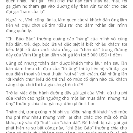
quen nhiều “hot girl” chịu chơi mà hắn cảm thấy bắt mắt, rồi
gạ gẫm họ tham gia vào đường dây “bán vốn tự có” cho các
đại gia “ham của lạ”.
Ngoài ra, Vĩnh cũng lân la, làm quen các vị khách đàn ông lắm
tiền và chịu chơi để tìm “đầu ra” cho đám “chân dài” mình
đang quản lý.
“Chị Bảo Bảo” thường quảng cáo “hàng” của mình vô cùng
hấp dẫn, trẻ, đẹp, bốc lửa và đặc biệt là biết “chiều khách” tới
bến. Một số dân chơi kháo rằng, có “chân dài” trong đường
dây của Vĩnh từng bán dâm với giá lên tới 5.000 USD/1 đêm.
Cũng có những “chân dài” được khách “nhớ lâu” nên sau lần
bán dâm theo chỉ đạo của “tú ông” thì tự liên hệ với đại gia
qua điện thoại và thoả thuận “vui vẻ” với khách. Giá những lần
“đi khách chui” kiểu đó thì chả có mức cố định nào cả, khách
càng chịu chơi thì trả giá càng trên trời?!
Trở lại việc điều hành đường dây gái gọi của Vĩnh, dù thu phí
của khách cao ngất ngưởng cho một lần mua dâm, nhưng “tú
ông” thường chia cho gái mại dâm phần ít hơn.
Thậm chí, trong cùng một phi vụ “điều hàng đi khách” với mức
thu phí như nhau nhưng Vĩnh lại chia chác cho mỗi cô mỗi
khác, tuỳ vào độ “hot” của “chân dài”. Để tránh bị các gái gọi
phát hiện ra sự bất công này, “chị Bảo Bảo” thường chia cho