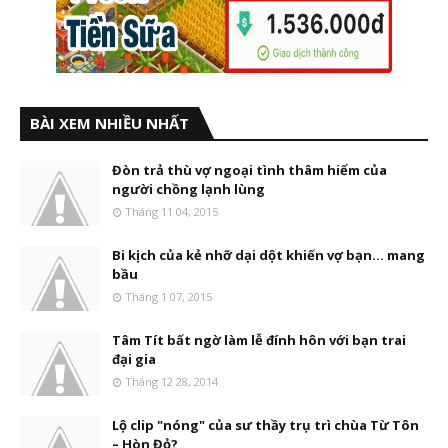
BÀI XEM NHIỀU NHẤT
Đòn trả thù vợ ngoại tình thâm hiểm của
người chồng lạnh lùng
Tháng 11 04, 2015
Bi kịch của kẻ nhỡ dại dột khiến vợ bạn... mang
bầu
Tháng 1 07, 2015
Tâm Tít bất ngờ làm lễ đính hôn với bạn trai
đại gia
Tháng 12 28, 2014
Lộ clip "nóng" của sư thầy trụ trì chùa Từ Tôn
– Hòn Đỏ?