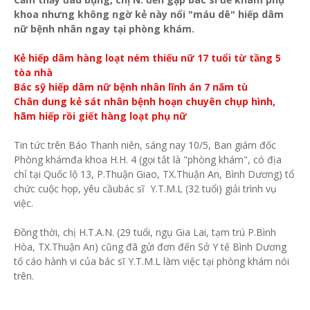
khoa nhưng không ngờ kẻ này nổi "máu dê" hiếp dâm
nữ bệnh nhân ngay tại phòng khám.
Kẻ hiếp dâm hàng loạt ném thiếu nữ 17 tuổi từ tầng 5
tòa nhà
Bác sỹ hiếp dâm nữ bệnh nhân lĩnh án 7 năm tù
Chân dung kẻ sát nhân bệnh hoạn chuyên chụp hình,
hãm hiếp rồi giết hàng loạt phụ nữ
Tin tức trên Báo Thanh niên, sáng nay 10/5, Ban giám đốc
Phòng khámđa khoa H.H. 4 (gọi tắt là "phòng khám", có địa
chỉ tại Quốc lộ 13, P.Thuận Giao, TX.Thuận An, Bình Dương) tổ
chức cuộc họp, yêu cầubác sĩ Y.T.M.L (32 tuổi) giải trình vụ
việc.
Đồng thời, chị H.T.A.N. (29 tuổi, ngụ Gia Lai, tạm trú P.Bình
Hòa, TX.Thuận An) cũng đã gửi đơn đến Sở Y tế Bình Dương
tố cáo hành vi của bác sĩ Y.T.M.L làm việc tại phòng khám nói
trên.