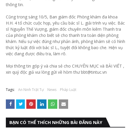
thông tin.
Cũng trong sáng 10/5, Ban giám đốc Phòng khám đa khoa
H.H. 4 tổ chức cuộc họp, yêu cầu bác sĩ L. giải trình vụ việc. Bác
sĩ Nguyễn Thế Vượng, giám đốc chuyên môn kiêm Thanh tra
của phòng khám cho biết sẽ cho thanh tra toàn diện phòng
khám. Nếu sự việc đúng như phản ánh, phòng khám sẽ có hình
thức kỷ luật đối với bác sĩ L., tuyệt đối không bao che. Hiện vụ
việc đang được điều tra, làm rõ.
Mọi thông tin góp ý và chia sẻ cho CHUYÊN MỤC và BÀI VIẾT ,
xin quý độc giả vui lòng gửi về hòm thư bbt@tintuc.vn
Tags:
An Ninh Trật Tự
News
Pháp Luật
BẠN CÓ THỂ THÍCH NHỮNG BÀI ĐĂNG NÀY