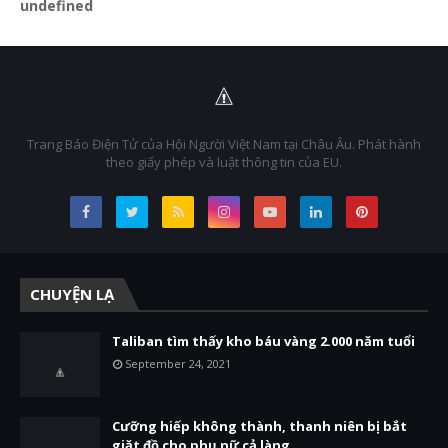
u
n
d
e
f
n
e
d
Trang Báo Điện Tử của Hội Người Việt Nam tại Châu Âu. Phát hành
theo giấy phép và luật thông tin của EU.
CHUYỆN LẠ
Taliban tìm thấy kho báu vàng 2.000 năm tuổi
September 24, 2021
Cưỡng hiếp không thành, thanh niên bị bắt
giặt đồ cho phụ nữ cả làng