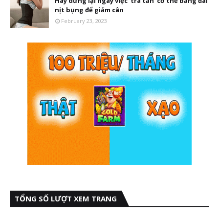
Hãy dừng lại ngay việc 'tra tấn' cơ thể bằng đai
nịt bụng để giảm cân
February 23, 2023
TỔNG SỐ LƯỢT XEM TRANG