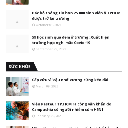
Bác bỏ thông tin hơn 25.000 sinh viên ở TPHCM
được trở lại trường
October 01, 2021
59 học sinh qua đêm ở trường: Xuất hiện
trường hợp nghi mắc Covid-19
September 29, 2021
SỨC KHỎE
Cấp cứu vì 'cậu nhỏ' cương cứng kéo dài
March 09, 2023
Viện Pasteur TP.HCM ra công văn khẩn do
Campuchia có người nhiễm cúm H5N1
February 25, 2023