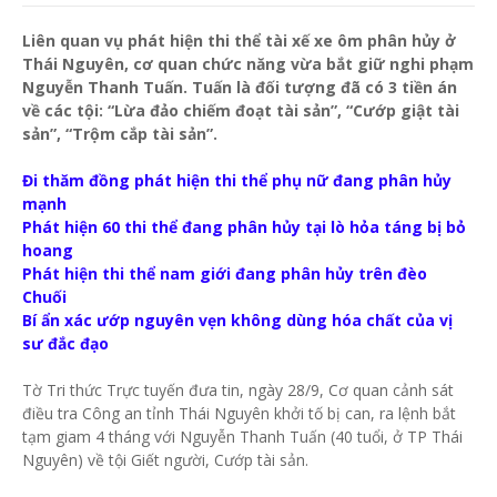
Liên quan vụ phát hiện thi thể tài xế xe ôm phân hủy ở
Thái Nguyên, cơ quan chức năng vừa bắt giữ nghi phạm
Nguyễn Thanh Tuấn. Tuấn là đối tượng đã có 3 tiền án
về các tội: “Lừa đảo chiếm đoạt tài sản”, “Cướp giật tài
sản”, “Trộm cắp tài sản”.
Đi thăm đồng phát hiện thi thể phụ nữ đang phân hủy
mạnh
Phát hiện 60 thi thể đang phân hủy tại lò hỏa táng bị bỏ
hoang
Phát hiện thi thể nam giới đang phân hủy trên đèo
Chuối
Bí ẩn xác ướp nguyên vẹn không dùng hóa chất của vị
sư đắc đạo
Tờ Tri thức Trực tuyến đưa tin, ngày 28/9, Cơ quan cảnh sát
điều tra Công an tỉnh Thái Nguyên khởi tố bị can, ra lệnh bắt
tạm giam 4 tháng với Nguyễn Thanh Tuấn (40 tuổi, ở TP Thái
Nguyên) về tội Giết người, Cướp tài sản.