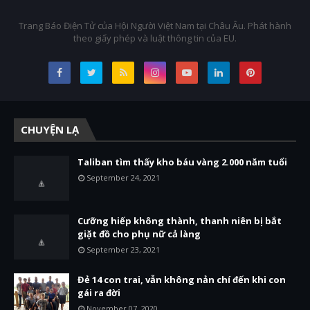
Trang Báo Điện Tử của Hội Người Việt Nam tại Châu Âu. Phát hành
theo giấy phép và luật thông tin của EU.
CHUYỆN LẠ
Taliban tìm thấy kho báu vàng 2.000 năm tuổi
September 24, 2021
Cưỡng hiếp không thành, thanh niên bị bắt
giặt đồ cho phụ nữ cả làng
September 23, 2021
Đẻ 14 con trai, vẫn không nản chí đến khi con
gái ra đời
November 07, 2020