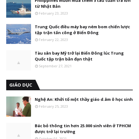
Philippines muốn mua thêm 5 tàu tuần tra lớn
từ Nhật Bản
February 23, 2023
Trung Quốc điều máy bay ném bom chiến lược
tập trận tấn công ở Biển Đông
February 22, 2023
Tàu sân bay Mỹ trở lại Biển Đông lúc Trung
Quốc tập trận bắn đạn thật
September 27, 2021
GIÁO DỤC
Nghệ An: Khởi tố một thầy giáo d.âm ô học sinh
February 25, 2023
Bác bỏ thông tin hơn 25.000 sinh viên ở TPHCM
được trở lại trường
October 01, 2021