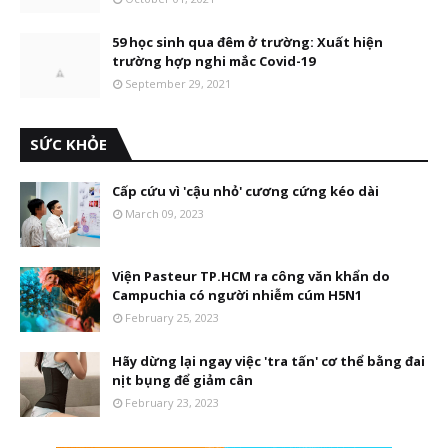
59 học sinh qua đêm ở trường: Xuất hiện
trường hợp nghi mắc Covid-19
September 29, 2021
SỨC KHỎE
Cấp cứu vì 'cậu nhỏ' cương cứng kéo dài
March 09, 2023
Viện Pasteur TP.HCM ra công văn khẩn do
Campuchia có người nhiễm cúm H5N1
February 25, 2023
Hãy dừng lại ngay việc 'tra tấn' cơ thể bằng đai
nịt bụng để giảm cân
February 23, 2023