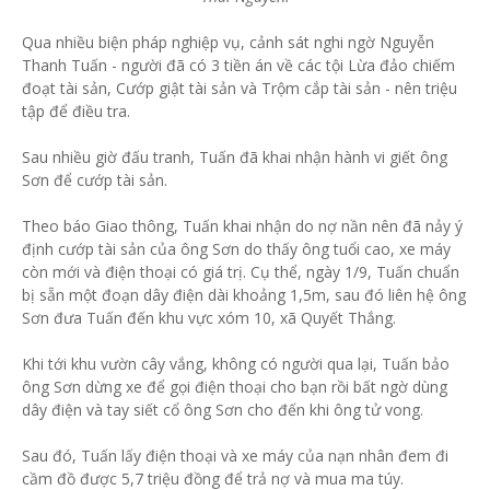
Qua nhiều biện pháp nghiệp vụ, cảnh sát nghi ngờ Nguyễn
Thanh Tuấn - người đã có 3 tiền án về các tội Lừa đảo chiếm
đoạt tài sản, Cướp giật tài sản và Trộm cắp tài sản - nên triệu
tập để điều tra.
Sau nhiều giờ đấu tranh, Tuấn đã khai nhận hành vi giết ông
Sơn để cướp tài sản.
Theo báo Giao thông, Tuấn khai nhận do nợ nần nên đã nảy ý
định cướp tài sản của ông Sơn do thấy ông tuổi cao, xe máy
còn mới và điện thoại có giá trị. Cụ thể, ngày 1/9, Tuấn chuẩn
bị sẵn một đoạn dây điện dài khoảng 1,5m, sau đó liên hệ ông
Sơn đưa Tuấn đến khu vực xóm 10, xã Quyết Thắng.
Khi tới khu vườn cây vắng, không có người qua lại, Tuấn bảo
ông Sơn dừng xe để gọi điện thoại cho bạn rồi bất ngờ dùng
dây điện và tay siết cổ ông Sơn cho đến khi ông tử vong.
Sau đó, Tuấn lấy điện thoại và xe máy của nạn nhân đem đi
cầm đồ được 5,7 triệu đồng để trả nợ và mua ma túy.