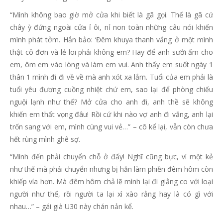
“Mình không bao giờ mở cửa khi biết là gã gọi. Thế là gã cứ
chây ỳ đứng ngoài cửa ỉ ôi, nỉ non toàn những câu nói khiến
mình phát tởm. Hắn bảo: ‘Đêm khuya thanh vắng ở một mình
thật cô đơn và lẻ loi phải không em? Hãy để anh sưởi ấm cho
em, ôm em vào lòng và làm em vui. Anh thấy em suốt ngày 1
thân 1 mình đi đi về về mà anh xót xa lắm. Tuổi của em phải là
tuổi yêu đương cuồng nhiệt chứ em, sao lại để phòng chiếu
nguội lạnh như thế? Mở cửa cho anh đi, anh thề sẽ không
khiến em thất vọng đâu! Rồi cứ khi nào vợ anh đi vắng, anh lại
trốn sang với em, mình cùng vui vẻ…” – cô kể lại, vẫn còn chưa
hết rùng mình ghê sợ.
“Mình đến phải chuyển chỗ ở đấy! Nghĩ cũng bực, vì một kẻ
như thế mà phải chuyển nhưng bị hắn làm phiền đêm hôm còn
khiếp vía hơn. Mà đêm hôm chả lẽ mình lại đi giằng co với loại
người như thế, rồi người ta lại xì xào rằng hay là có gì với
nhau…” – gái già U30 này chán nản kể.