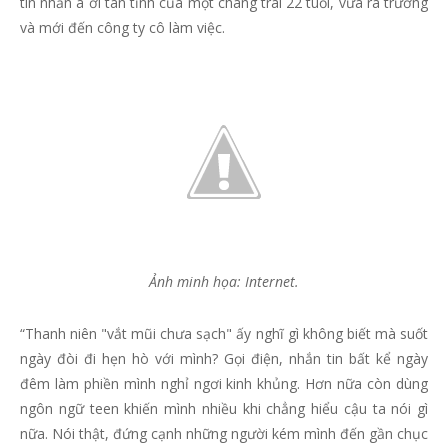
tin nhắn à ơi tán tỉnh của một chàng trai 22 tuổi, vừa ra trường
và mới đến công ty cô làm việc.
Ảnh minh họa: Internet.
“Thanh niên "vắt mũi chưa sạch" ấy nghĩ gì không biết mà suốt
ngày đòi đi hẹn hò với mình? Gọi điện, nhắn tin bất kể ngày
đêm làm phiền mình nghỉ ngơi kinh khủng. Hơn nữa còn dùng
ngôn ngữ teen khiến mình nhiều khi chẳng hiểu cậu ta nói gì
nữa. Nói thật, đứng cạnh những người kém mình đến gần chục