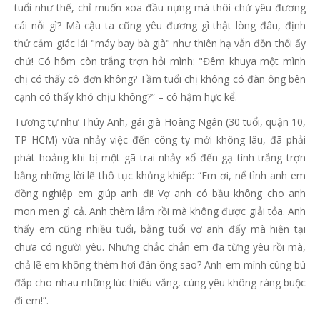
tuổi như thế, chỉ muốn xoa đầu nựng má thôi chứ yêu đương
cái nỗi gì? Mà cậu ta cũng yêu đương gì thật lòng đâu, định
thử cảm giác lái "máy bay bà già" như thiên hạ vẫn đồn thổi ấy
chứ! Có hôm còn trắng trợn hỏi mình: "Đêm khuya một mình
chị có thấy cô đơn không? Tầm tuổi chị không có đàn ông bên
cạnh có thấy khó chịu không?” – cô hậm hực kể.
Tương tự như Thúy Anh, gái già Hoàng Ngân (30 tuổi, quận 10,
TP HCM) vừa nhảy việc đến công ty mới không lâu, đã phải
phát hoảng khi bị một gã trai nhảy xổ đến gạ tình trắng trợn
bằng những lời lẽ thô tục khủng khiếp: “Em ơi, nể tình anh em
đồng nghiệp em giúp anh đi! Vợ anh có bầu không cho anh
mon men gì cả. Anh thèm lắm rồi mà không được giải tỏa. Anh
thấy em cũng nhiều tuổi, bằng tuổi vợ anh đấy mà hiện tại
chưa có người yêu. Nhưng chắc chắn em đã từng yêu rồi mà,
chả lẽ em không thèm hơi đàn ông sao? Anh em mình cùng bù
đắp cho nhau những lúc thiếu vắng, cùng yêu không ràng buộc
đi em!”.