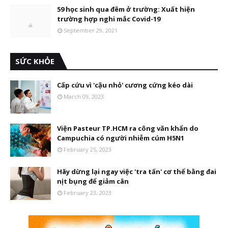
59 học sinh qua đêm ở trường: Xuất hiện
trường hợp nghi mắc Covid-19
September 29, 2021
SỨC KHỎE
Cấp cứu vì 'cậu nhỏ' cương cứng kéo dài
March 09, 2023
Viện Pasteur TP.HCM ra công văn khẩn do
Campuchia có người nhiễm cúm H5N1
February 25, 2023
Hãy dừng lại ngay việc 'tra tấn' cơ thể bằng đai
nịt bụng để giảm cân
February 23, 2023