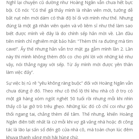
Nghĩ lại chuyện cũ dường như Hoàng Ngân vẫn chưa hết bực
bội. Cô nói: “Có thể gã thấy mình là nhân viên mới, tưởng dễ
bắt nạt nên mới dám có thái độ bỉ ổi với mình như thế. Nhưng
đúng là một gã nhân viên quèn và vô liêm sỉ như thế làm sao
biết được mình về đây là do chính sếp hắn mời về. Lần đầu
tiên mình chỉ nghiêm mặt bảo hắn: “Thèm thì ra đường mà tìm
cave!”. Ấy thế nhưng hắn vẫn trơ mặt gạ gẫm mình lần 2. Lần
này thì mình không thèm đôi co cho phí lời với những kẻ như
vậy, nói thẳng ngay với sếp. Từ ấy mình mới được yên thân
làm việc đấy”.
Sự việc bị rủ rê “yêu không ràng buộc” đối với Hoàng Ngân vẫn
chưa dừng ở đó. Theo như cô thổ lộ thì khu nhà cô ở trọ có
một gã hàng xóm ngót nghét 50 tuổi rồi nhưng mỗi khi nhìn
thấy cô lại giở trò trêu ghẹo. Những lúc đó cô chỉ coi như gió
thổi ngang tai, chẳng thèm để tâm. Thế nhưng, khiến Hoàng
Ngân điên tiết nhất là cứ mỗi khi vợ gã vắng nhà hoặc đi công
tác là lão lại sấn sổ đến gõ cửa nhà cô, mà toàn chọn lúc đêm
khuya thanh vắng mới hãi hùng chứ.