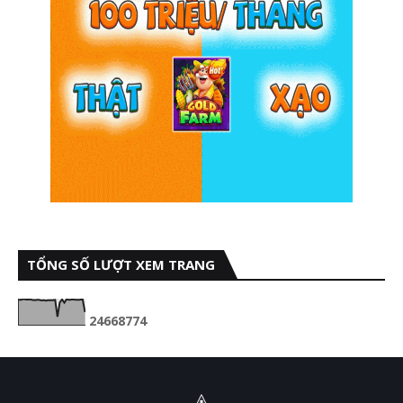
TỔNG SỐ LƯỢT XEM TRANG
2
4
6
6
8
7
7
4