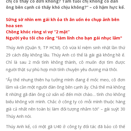
chị có thấy cô đơn không? Tầm tuổi chị không có đàn
ông bên cạnh có thấy khó chịu không?” – cô hậm hực kể.
Sững sờ nhìn em gái kh ỏa th ân uốn éo chụp ảnh bên
hoa sen
Chồng khóc ròng vì vợ “2 mặt”
Người yêu tôi cho rằng "làm lính cho bạn gái nhục lắm"
Thúy Anh (Quận 9, TP HCM). Cô vừa kỉ niệm sinh nhật lần thứ
29 cách đây không lâu. Thúy Anh có thể là gái già không hề ế.
Chỉ là sau 2 mối tình không thành, cô muốn đợi tìm được
người thật sự phù hợp mới tính chuyện yêu đương mà thôi.
“Ấy thế nhưng thiên hạ tưởng mình đang ế mốc meo, cô đơn
lắm và cần một người đàn ông bên cạnh ấy. Chả thế mà không
ít những gã đàn ông cứ xấn xổ đến mời chào… tình cho không
biếu không với mình. Chắc ở công ty có mỗi mình thuộc hàng
già cả nhất nên toàn bị làm đối tượng nhắm tới” – gái suýt 30
Thúy Anh nói.
Thúy Anh kể, có một gã U40 ở công ty đối tác đã bảo cô thế