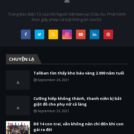
Trang Báo Điện Tử của Hội Người Việt Nam tại Châu Âu. Phát hành
theo giấy phép và luật thông tin của EU.
CHUYỆN LẠ
Taliban tìm thấy kho báu vàng 2.000 năm tuổi
September 24, 2021
Cưỡng hiếp không thành, thanh niên bị bắt
giặt đồ cho phụ nữ cả làng
September 23, 2021
Đẻ 14 con trai, vẫn không nản chí đến khi con
gái ra đời