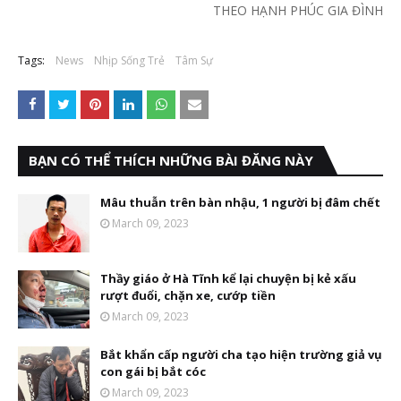
THEO HẠNH PHÚC GIA ĐÌNH
Tags:
News
Nhịp Sống Trẻ
Tâm Sự
BẠN CÓ THỂ THÍCH NHỮNG BÀI ĐĂNG NÀY
Mâu thuẫn trên bàn nhậu, 1 người bị đâm chết
March 09, 2023
Thầy giáo ở Hà Tĩnh kể lại chuyện bị kẻ xấu
rượt đuổi, chặn xe, cướp tiền
March 09, 2023
Bắt khẩn cấp người cha tạo hiện trường giả vụ
con gái bị bắt cóc
March 09, 2023