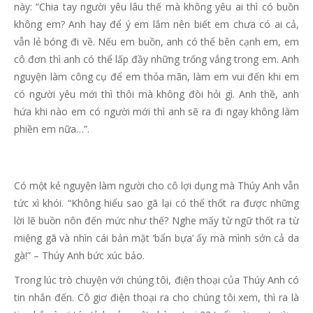
này: “Chia tay người yêu lâu thế mà không yêu ai thì có buồn
không em? Anh hay để ý em lắm nên biết em chưa có ai cả,
vẫn lẻ bóng đi về. Nếu em buồn, anh có thể bên cạnh em, em
cô đơn thì anh có thể lấp đầy những trống vắng trong em. Anh
nguyện làm công cụ để em thỏa mãn, làm em vui đến khi em
có người yêu mới thì thôi mà không đòi hỏi gì. Anh thề, anh
hứa khi nào em có người mới thì anh sẽ ra đi ngay không làm
phiền em nữa…”.
Có một kẻ nguyện làm người cho cô lợi dụng mà Thúy Anh vẫn
tức xì khói. “Không hiểu sao gã lại có thể thốt ra được những
lời lẽ buồn nôn đến mức như thế? Nghe mấy từ ngữ thốt ra từ
miệng gã và nhìn cái bản mặt ‘bẩn bựa’ ấy mà mình sởn cả da
gà!” – Thúy Anh bức xúc bảo.
Trong lúc trò chuyện với chúng tôi, điện thoại của Thúy Anh có
tin nhắn đến. Cô giơ điện thoại ra cho chúng tôi xem, thì ra là