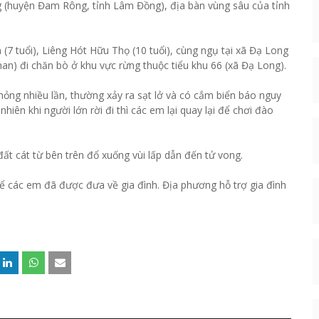
g (huyện Đam Rông, tỉnh Lâm Đồng), địa bàn vùng sâu của tỉnh
(7 tuổi), Liêng Hót Hữu Thọ (10 tuổi), cùng ngụ tại xã Đạ Long
an) đi chăn bò ở khu vực rừng thuộc tiểu khu 66 (xã Đạ Long).
 hỏng nhiều lần, thường xảy ra sạt lở và có cắm biển báo nguy
hiên khi người lớn rời đi thì các em lại quay lại để chơi đào
ất cát từ bên trên đổ xuống vùi lấp dẫn đến tử vong.
 các em đã được đưa về gia đình. Địa phương hỗ trợ gia đình