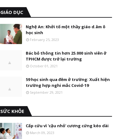
GIÁO DỤC
Nghệ An: Khởi tố một thầy giáo d.âm ô
học sinh
February 25, 2023
Bác bỏ thông tin hơn 25.000 sinh viên ở
TPHCM được trở lại trường
October 01, 2021
59 học sinh qua đêm ở trường: Xuất hiện
trường hợp nghi mắc Covid-19
September 29, 2021
SỨC KHỎE
Cấp cứu vì 'cậu nhỏ' cương cứng kéo dài
March 09, 2023