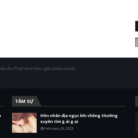
hâu Âu. Phát hành theo giấy phép và luật
TÂM SỰ
m
Hôn nhân địa ngục khi chồng thường
xuyên tìm g.ái g.ọi
February 26, 2023