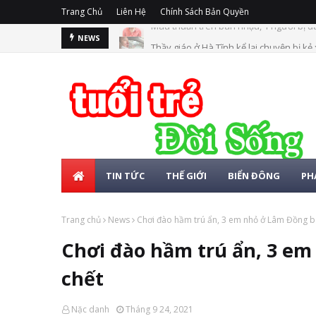
Trang Chủ
Liên Hệ
Chính Sách Bản Quyền
Thầy giáo ở Hà Tĩnh kể lại chuyện bị kẻ
NEWS
TIN TỨC
THẾ GIỚI
BIỂN ĐÔNG
PH
Trang chủ
News
Chơi đào hầm trú ẩn, 3 em nhỏ ở Lâm Đồng bị 
Chơi đào hầm trú ẩn, 3 em
chết
Nặc danh
Tháng 9 24, 2021