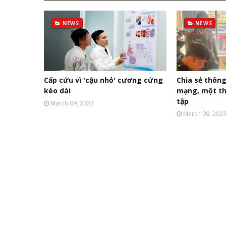
NEWS
NEWS
Cấp cứu vì 'cậu nhỏ' cương cứng
Chia sẻ thông
kéo dài
mạng, một tha
tập
March 09, 2023
March 09, 202