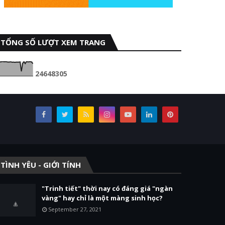
TỔNG SỐ LƯỢT XEM TRANG
2
4
6
4
8
3
0
5
TÌNH YÊU - GIỚI TÍNH
"Trinh tiết" thời nay có đáng giá "ngàn
vàng" hay chỉ là một màng sinh học?
September 27, 2021