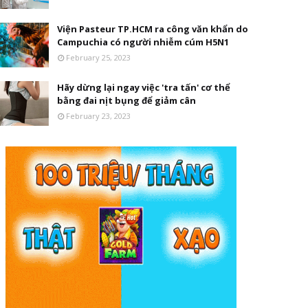
Viện Pasteur TP.HCM ra công văn khẩn do
Campuchia có người nhiễm cúm H5N1
February 25, 2023
Hãy dừng lại ngay việc 'tra tấn' cơ thể
bằng đai nịt bụng để giảm cân
February 23, 2023