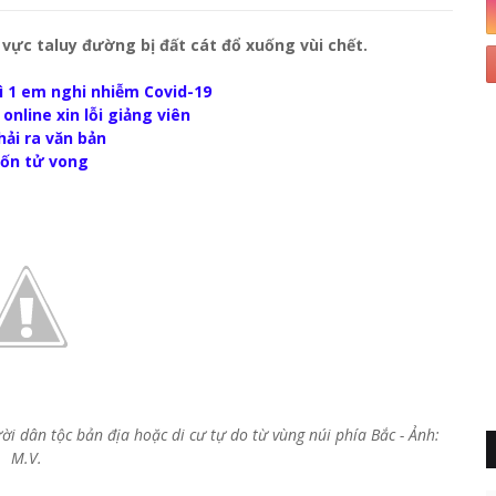
vực taluy đường bị đất cát đổ xuống vùi chết.
vì 1 em nghi nhiễm Covid-19
nline xin lỗi giảng viên
hải ra văn bản
cuốn tử vong
ười dân tộc bản địa hoặc di cư tự do từ vùng núi phía Bắc - Ảnh:
M.V.