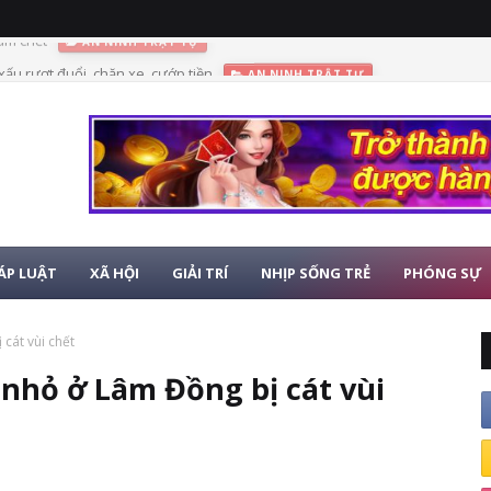
 xấu rượt đuổi, chặn xe, cướp tiền
AN NINH TRẬT TỰ
ÁP LUẬT
XÃ HỘI
GIẢI TRÍ
NHỊP SỐNG TRẺ
PHÓNG SỰ
cát vùi chết
 nhỏ ở Lâm Đồng bị cát vùi