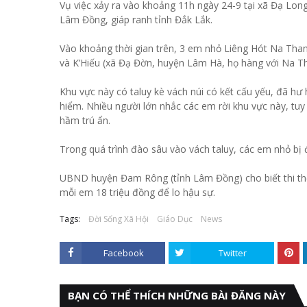
Vụ việc xảy ra vào khoảng 11h ngày 24-9 tại xã Đạ Lon
Lâm Đồng, giáp ranh tỉnh Đắk Lắk.
Vào khoảng thời gian trên, 3 em nhỏ Liêng Hót Na Than 
và K’Hiếu (xã Đạ Đờn, huyện Lâm Hà, họ hàng với Na Th
Khu vực này có taluy kè vách núi có kết cấu yếu, đã hư
hiểm. Nhiều người lớn nhắc các em rời khu vực này, tuy n
hầm trú ẩn.
Trong quá trình đào sâu vào vách taluy, các em nhỏ bị đ
UBND huyện Đam Rông (tỉnh Lâm Đồng) cho biết thi thể
mỗi em 18 triệu đồng để lo hậu sự.
Tags:
Đời Sống Xã Hội
Giáo Dục
News
Facebook
Twitter
BẠN CÓ THỂ THÍCH NHỮNG BÀI ĐĂNG NÀY