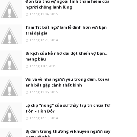
Đòn trả thù vợ ngoại tình thâm hiểm của
người chồng lạnh lùng
Tháng 11 04, 2015
Tâm Tít bất ngờ làm lễ đính hôn với bạn
trai đại gia
Tháng 12 28, 2014
Bi kịch của kẻ nhỡ dại dột khiến vợ bạn...
mang bầu
Tháng 1 07, 2015
Vội vã về nhà người yêu trong đêm, tôi và
anh bắt gặp cảnh thất kinh
Tháng 11 05, 2015
Lộ clip "nóng" của sư thầy trụ trì chùa Từ
Tôn – Hòn Đỏ?
Tháng 12 19, 2014
Bị đâm trọng thương vì khuyên người say