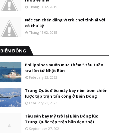
rượu về nhà
Tháng 11 12, 2015
Nốc cạn chén đắng vì trò chơi tình ái với
cô thư ký
Tháng 11 02, 2015
BIỂN ĐÔNG
Philippines muốn mua thêm 5 tàu tuần
tra lớn từ Nhật Bản
February 23, 2023
Trung Quốc điều máy bay ném bom chiến
lược tập trận tấn công ở Biển Đông
February 22, 2023
Tàu sân bay Mỹ trở lại Biển Đông lúc
Trung Quốc tập trận bắn đạn thật
September 27, 2021