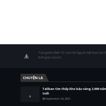
Trang Báo Điện Tử của Hội Người Việt Nam tại C
thông tin của EU.
CHUYỆN LẠ
Taliban tìm thấy kho báu vàng 2.000 nă
tuổi
September 24, 2021