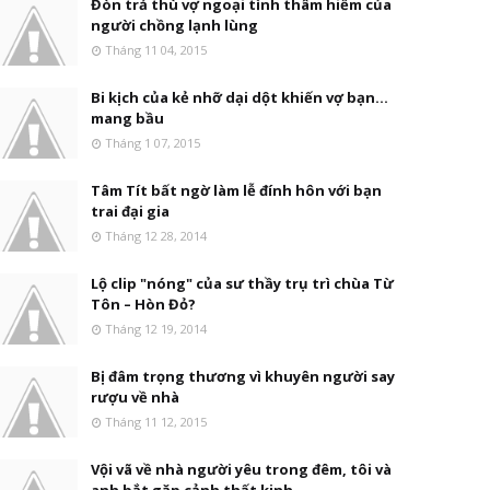
Đòn trả thù vợ ngoại tình thâm hiểm của
người chồng lạnh lùng
Tháng 11 04, 2015
Bi kịch của kẻ nhỡ dại dột khiến vợ bạn...
mang bầu
Tháng 1 07, 2015
Tâm Tít bất ngờ làm lễ đính hôn với bạn
trai đại gia
Tháng 12 28, 2014
Lộ clip "nóng" của sư thầy trụ trì chùa Từ
Tôn – Hòn Đỏ?
Tháng 12 19, 2014
Bị đâm trọng thương vì khuyên người say
rượu về nhà
Tháng 11 12, 2015
Vội vã về nhà người yêu trong đêm, tôi và