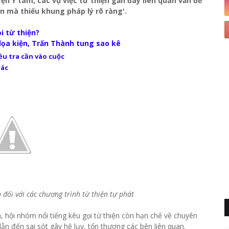
n Y tâm, các vụ việc từ thiện gần đây liên quan vấn đề
iện mà thiếu khung pháp lý rõ ràng'.
i từ thiện?
dọa kiện, Trấn Thành tung sao kê
iều tra cần vào cuộc
hác
đối với các chương trình từ thiện tự phát
, hội nhóm nổi tiếng kêu gọi từ thiện còn hạn chế về chuyên
ẫn đến sai sót gây hệ lụy, tổn thương các bên liên quan.