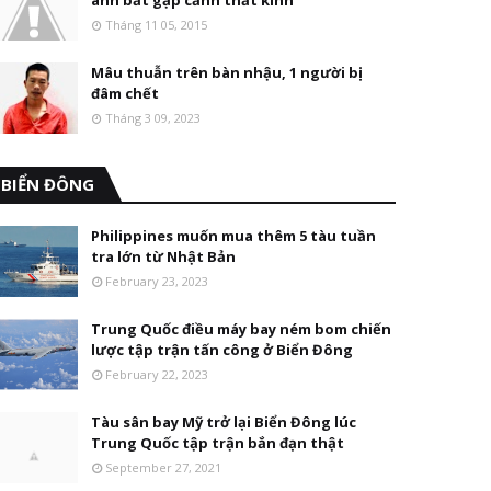
anh bắt gặp cảnh thất kinh
Tháng 11 05, 2015
Mâu thuẫn trên bàn nhậu, 1 người bị
đâm chết
Tháng 3 09, 2023
BIỂN ĐÔNG
Philippines muốn mua thêm 5 tàu tuần
tra lớn từ Nhật Bản
February 23, 2023
Trung Quốc điều máy bay ném bom chiến
lược tập trận tấn công ở Biển Đông
February 22, 2023
Tàu sân bay Mỹ trở lại Biển Đông lúc
Trung Quốc tập trận bắn đạn thật
September 27, 2021