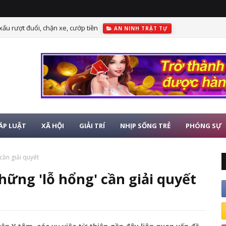
 xấu rượt đuổi, chặn xe, cướp tiền
AN NINH TRẬT TỰ
ÁP LUẬT
XÃ HỘI
GIẢI TRÍ
NHỊP SỐNG TRẺ
PHÓNG SỰ
cần giải quyết
hững 'lỗ hổng' cần giải quyết