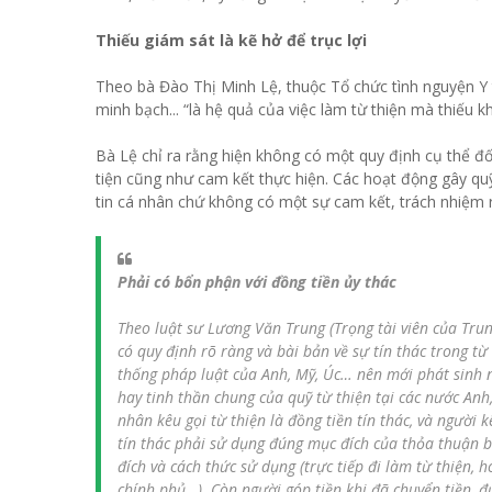
Thiếu giám sát là kẽ hở để trục lợi
Theo bà Đào Thị Minh Lệ, thuộc Tổ chức tình nguyện Y t
minh bạch... “là hệ quả của việc làm từ thiện mà thiếu k
Bà Lệ chỉ ra rằng hiện không có một quy định cụ thể đố
tiện cũng như cam kết thực hiện. Các hoạt động gây q
tin cá nhân chứ không có một sự cam kết, trách nhiệm 
Phải có bổn phận với đồng tiền ủy thác
Theo luật sư Lương Văn Trung (Trọng tài viên của Trun
có quy định rõ ràng và bài bản về sự tín thác trong từ
thống pháp luật của Anh, Mỹ, Úc… nên mới phát sinh n
hay tinh thần chung của quỹ từ thiện tại các nước An
nhân kêu gọi từ thiện là đồng tiền tín thác, và người k
tín thác phải sử dụng đúng mục đích của thỏa thuận b
đích và cách thức sử dụng (trực tiếp đi làm từ thiện, 
chính phủ…). Còn người góp tiền khi đã chuyển tiền, 