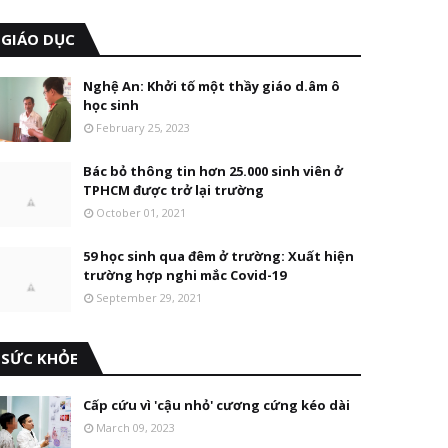
GIÁO DỤC
Nghệ An: Khởi tố một thầy giáo d.âm ô
học sinh
February 25, 2023
Bác bỏ thông tin hơn 25.000 sinh viên ở
TPHCM được trở lại trường
October 01, 2021
59 học sinh qua đêm ở trường: Xuất hiện
trường hợp nghi mắc Covid-19
September 29, 2021
SỨC KHỎE
Cấp cứu vì 'cậu nhỏ' cương cứng kéo dài
March 09, 2023