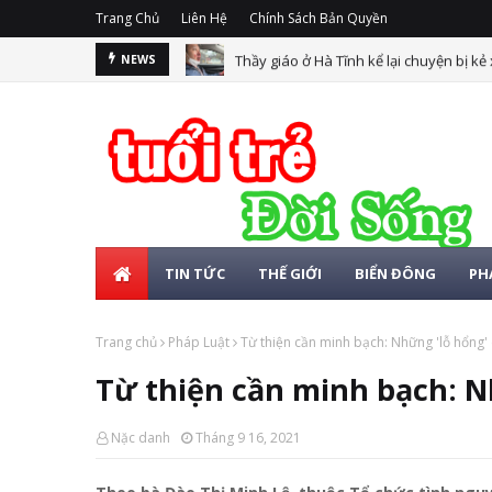
Trang Chủ
Liên Hệ
Chính Sách Bản Quyền
Thầy giáo ở Hà Tĩnh kể lại chuyện bị kẻ
NEWS
TIN TỨC
THẾ GIỚI
BIỂN ĐÔNG
PH
Trang chủ
Pháp Luật
Từ thiện cần minh bạch: Những 'lỗ hổng' 
Từ thiện cần minh bạch: N
Nặc danh
Tháng 9 16, 2021