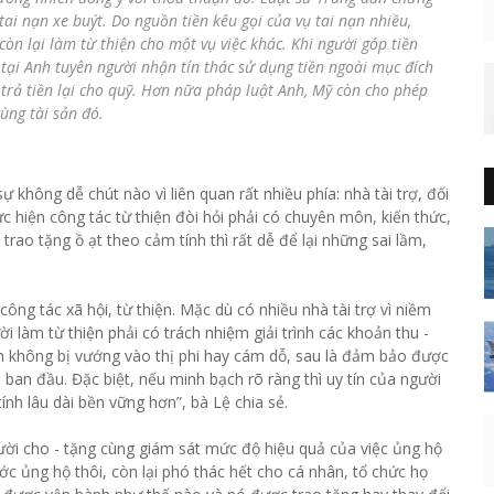
tai nạn xe buýt. Do nguồn tiền kêu gọi của vụ tai nạn nhiều,
còn lại làm từ thiện cho một vụ việc khác. Khi người góp tiền
 tại Anh tuyên người nhận tín thác sử dụng tiền ngoài mục đích
 trả tiền lại cho quỹ. Hơn nữa pháp luật Anh, Mỹ còn cho phép
ùng tài sản đó.
 không dễ chút nào vì liên quan rất nhiều phía: nhà tài trợ, đối
hiện công tác từ thiện đòi hỏi phải có chuyên môn, kiến thức,
trao tặng ồ ạt theo cảm tính thì rất dễ để lại những sai lầm,
ông tác xã hội, từ thiện. Mặc dù có nhiều nhà tài trợ vì niềm
 làm từ thiện phải có trách nhiệm giải trình các khoản thu -
nh không bị vướng vào thị phi hay cám dỗ, sau là đảm bảo được
 ban đầu. Đặc biệt, nếu minh bạch rõ ràng thì uy tín của người
ính lâu dài bền vững hơn”, bà Lệ chia sẻ.
ười cho - tặng cùng giám sát mức độ hiệu quả của việc ủng hộ
ước ủng hộ thôi, còn lại phó thác hết cho cá nhân, tổ chức họ