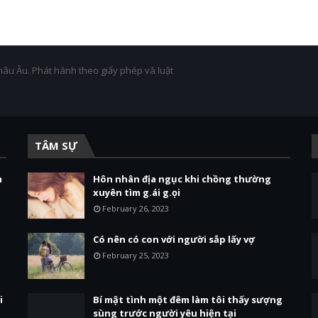
hâu Âu. Phát hành theo giấy phép và luật
TÂM SỰ
m
Hôn nhân địa ngục khi chồng thường
xuyên tìm g.ái g.ọi
February 26, 2023
Có nên có con với người sắp lấy vợ
February 25, 2023
i
Bí mật tình một đêm làm tôi thấy sượng
sùng trước người yêu hiện tại