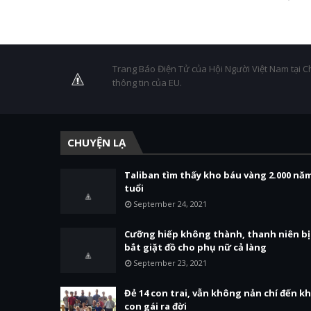
Trang Báo Điện Tử của Hội Người Việt Nam tại C
thông tin của EU.
CHUYỆN LẠ
Taliban tìm thấy kho báu vàng 2.000 nă
tuổi
September 24, 2021
Cưỡng hiếp không thành, thanh niên bị
bắt giặt đồ cho phụ nữ cả làng
September 23, 2021
Đẻ 14 con trai, vẫn không nản chí đến kh
con gái ra đời