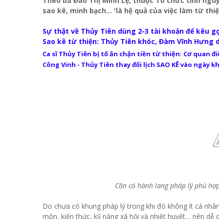
Theo bà Đào Thị Minh Lệ, thuộc Tổ chức tình nguyệ
sao kê, minh bạch... 'là hệ quả của việc làm từ th
Sự thật về Thủy Tiên dùng 2-3 tài khoản để kêu gọ
Sao kê từ thiện: Thủy Tiên khóc, Đàm Vĩnh Hưng 
Ca sĩ Thủy Tiên bị tố ăn chặn tiền từ thiện: Cơ quan đ
Công Vinh - Thủy Tiên thay đổi lịch SAO KÊ vào ngày k
Cần có hành lang pháp lý phù hợp 
Do chưa có khung pháp lý trong khi đó không ít cá nhân
môn, kiến thức, kỹ năng xã hội và nhiệt huyết… nên dễ d