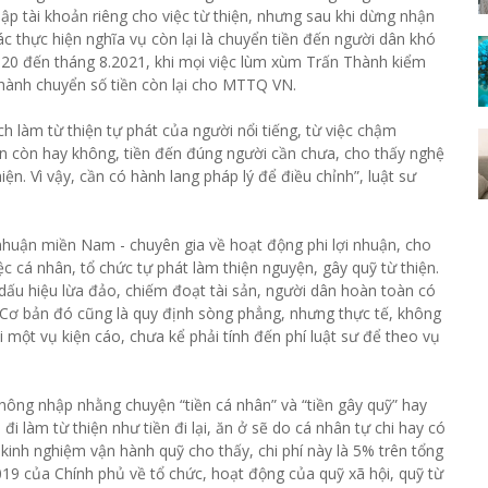
p tài khoản riêng cho việc từ thiện, nhưng sau khi dừng nhận
c thực hiện nghĩa vụ còn lại là chuyển tiền đến người dân khó
2020 đến tháng 8.2021, khi mọi việc lùm xùm Trấn Thành kiểm
Thành chuyển số tiền còn lại cho MTTQ VN.
ách làm từ thiện tự phát của người nổi tiếng, từ việc chậm
n còn hay không, tiền đến đúng người cần chưa, cho thấy nghệ
n. Vì vậy, cần có hành lang pháp lý để điều chỉnh”, luật sư
nhuận miền Nam - chuyên gia về hoạt động phi lợi nhuận, cho
ệc cá nhân, tổ chức tự phát làm thiện nguyện, gây quỹ từ thiện.
dấu hiệu lừa đảo, chiếm đoạt tài sản, người dân hoàn toàn có
.. Cơ bản đó cũng là quy định sòng phẳng, nhưng thực tế, không
 một vụ kiện cáo, chưa kể phải tính đến phí luật sư để theo vụ
hông nhập nhằng chuyện “tiền cá nhân” và “tiền gây quỹ” hay
đi làm từ thiện như tiền đi lại, ăn ở sẽ do cá nhân tự chi hay có
: kinh nghiệm vận hành quỹ cho thấy, chi phí này là 5% trên tổng
019 của Chính phủ về tổ chức, hoạt động của quỹ xã hội, quỹ từ