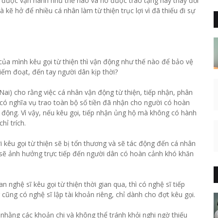
 được vận hành như thế nào và nó được trao tặng hay thay đổi
kẽ hở để nhiều cá nhân làm từ thiện trục lợi vì đã thiếu đi sự
của mình kêu gọi từ thiện thì vận động như thế nào để bảo vệ
iếm đoạt, đến tay người dân kịp thời?
ai) cho rằng việc cá nhân vận động từ thiện, tiếp nhận, phân
i có nghĩa vụ trao toàn bộ số tiền đã nhận cho người có hoàn
 động. Vì vậy, nếu kêu gọi, tiếp nhận ủng hộ mà không có hành
hỉ trích.
i kêu gọi từ thiện sẽ bị tổn thương và sẽ tác động đến cá nhân
y sẽ ảnh hưởng trực tiếp đến người dân có hoàn cảnh khó khăn
 nghệ sĩ kêu gọi từ thiện thời gian qua, thì có nghệ sĩ tiếp
cũng có nghệ sĩ lập tài khoản riêng, chỉ dành cho đợt kêu gọi.
p nhằng các khoản chi và không thể tránh khỏi nghi ngờ thiếu