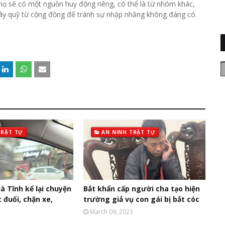
họ sẽ có một nguồn huy động riêng, có thể là từ nhóm khác,
n gây quỹ từ cộng đồng để tránh sự nhập nhằng không đáng có.
TRẬT TỰ
AN NINH TRẬT TỰ
à Tĩnh kể lại chuyện
Bắt khẩn cấp người cha tạo hiện
t đuổi, chặn xe,
trường giả vụ con gái bị bắt cóc
March 09, 2023
3