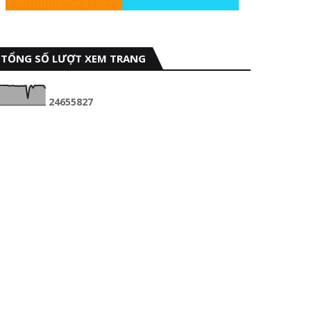
TỔNG SỐ LƯỢT XEM TRANG
2
4
6
5
5
8
2
7