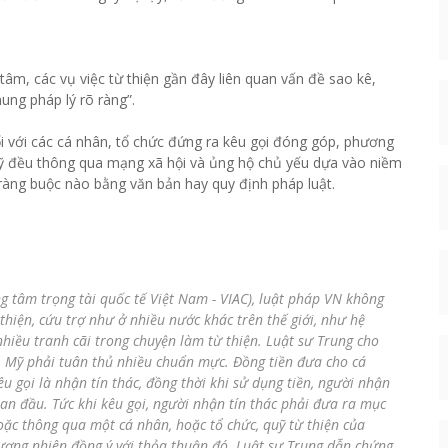
âm, các vụ việc từ thiện gần đây liên quan vấn đề sao kê,
hung pháp lý rõ ràng”.
i với các cá nhân, tổ chức đứng ra kêu gọi đóng góp, phương
uỹ đều thông qua mạng xã hội và ủng hộ chủ yếu dựa vào niềm
ràng buộc nào bằng văn bản hay quy định pháp luật.
g tâm trọng tài quốc tế Việt Nam - VIAC), luật pháp VN không
 thiện, cứu trợ như ở nhiều nước khác trên thế giới, như hệ
hiều tranh cãi trong chuyện làm từ thiện. Luật sư Trung cho
h, Mỹ phải tuân thủ nhiều chuẩn mực. Đồng tiền đưa cho cá
êu gọi là nhận tín thác, đồng thời khi sử dụng tiền, người nhận
an đầu. Tức khi kêu gọi, người nhận tín thác phải đưa ra mục
hoặc thông qua một cá nhân, hoặc tổ chức, quỹ từ thiện của
đương nhiên đồng ý với thỏa thuận đó. Luật sư Trung dẫn chứng