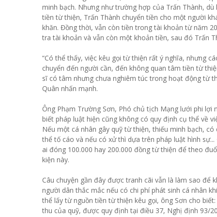
minh bạch. Nhưng như trường hợp của Trấn Thành, dù lậ
tiền từ thiện, Trấn Thành chuyển tiền cho một người khá
khăn. Đồng thời, vẫn còn tiền trong tài khoản từ năm 
tra tài khoản và vẫn còn một khoản tiền, sau đó Trấn 
“Có thể thấy, việc kêu gọi từ thiện rất ý nghĩa, nhưng c
chuyển đến người cần, đến không quan tâm tiền từ thiệ
sĩ có tâm nhưng chưa nghiêm túc trong hoạt động từ thiệ
Quân nhấn mạnh.
Ông Phạm Trường Sơn, Phó chủ tịch Mạng lưới phi lợi 
biết pháp luật hiện cũng không có quy định cụ thể về vi
Nếu một cá nhân gây quỹ từ thiện, thiếu minh bạch, có 
thể tố cáo và nếu có xử thì dựa trên pháp luật hình sự.
ai đóng 100.000 hay 200.000 đồng từ thiện để theo đuổi
kiện này.
Câu chuyện gần đây được tranh cãi vẫn là làm sao để k
người dân thắc mắc nếu có chi phí phát sinh cá nhân khi 
thể lấy từ nguồn tiền từ thiện kêu gọi, ông Sơn cho biết
thu của quỹ, được quy định tại điều 37, Nghị định 93/2