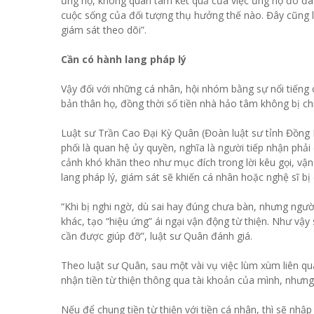
ủng hộ, không quan tâm kết quả của việc ủng hộ đó đã
cuộc sống của đối tượng thụ hưởng thế nào. Đây cũng là 
giám sát theo dõi”.
Cần có hành lang pháp lý
Vậy đối với những cá nhân, hội nhóm bằng sự nổi tiếng 
bản thân họ, đồng thời số tiền nhà hảo tâm không bị ch
Luật sư Trần Cao Đại Kỳ Quân (Đoàn luật sư tỉnh Đồng N
phối là quan hệ ủy quyền, nghĩa là người tiếp nhận phả
cảnh khó khăn theo như mục đích trong lời kêu gọi, vận
lang pháp lý, giám sát sẽ khiến cá nhân hoặc nghệ sĩ bị c
“Khi bị nghi ngờ, dù sai hay đúng chưa bàn, nhưng ngườ
khác, tạo “hiệu ứng” ái ngại vận động từ thiện. Như vậ
cần được giúp đỡ”, luật sư Quân đánh giá.
Theo luật sư Quân, sau một vài vụ việc lùm xùm liên quan
nhận tiền từ thiện thông qua tài khoản của mình, nhưng 
Nếu để chung tiền từ thiện với tiền cá nhân, thì sẽ nhậ