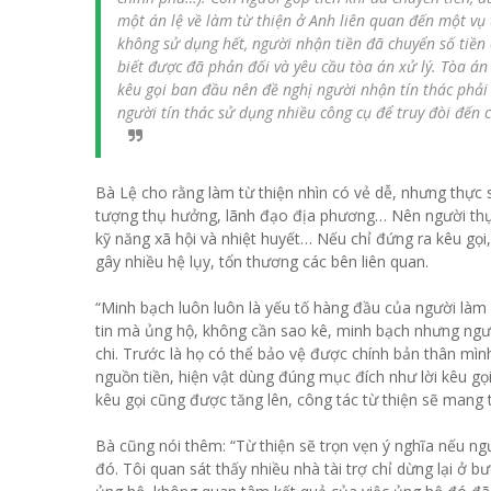
một án lệ về làm từ thiện ở Anh liên quan đến một vụ 
không sử dụng hết, người nhận tiền đã chuyển số tiền 
biết được đã phản đối và yêu cầu tòa án xử lý. Tòa án
kêu gọi ban đầu nên đề nghị người nhận tín thác phải
người tín thác sử dụng nhiều công cụ để truy đòi đến c
Bà Lệ cho rằng làm từ thiện nhìn có vẻ dễ, nhưng thực sự
tượng thụ hưởng, lãnh đạo địa phương… Nên người thực 
kỹ năng xã hội và nhiệt huyết… Nếu chỉ đứng ra kêu gọi, 
gây nhiều hệ lụy, tổn thương các bên liên quan.
“Minh bạch luôn luôn là yếu tố hàng đầu của người làm c
tin mà ủng hộ, không cần sao kê, minh bạch nhưng người
chi. Trước là họ có thể bảo vệ được chính bản thân mì
nguồn tiền, hiện vật dùng đúng mục đích như lời kêu gọi
kêu gọi cũng được tăng lên, công tác từ thiện sẽ mang t
Bà cũng nói thêm: “Từ thiện sẽ trọn vẹn ý nghĩa nếu ng
đó. Tôi quan sát thấy nhiều nhà tài trợ chỉ dừng lại ở b