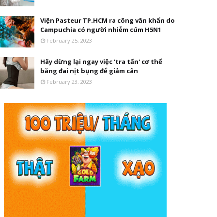
Viện Pasteur TP.HCM ra công văn khẩn do
Campuchia có người nhiễm cúm H5N1
February 25, 2023
Hãy dừng lại ngay việc 'tra tấn' cơ thể
bằng đai nịt bụng để giảm cân
February 23, 2023