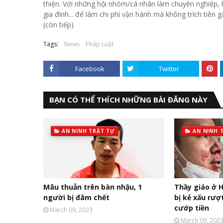
thiện. Với những hội nhóm/cá nhân làm chuyên nghiệp, 
gia đình... để làm chi phí vận hành mà không trích tiề
(còn tiếp)
Tags:
News
Pháp Luật
Facebook
Twitter
BẠN CÓ THỂ THÍCH NHỮNG BÀI ĐĂNG NÀY
AN NINH TRẬT TỰ
AN NINH 
Mâu thuẫn trên bàn nhậu, 1
Thầy giáo ở H
người bị đâm chết
bị kẻ xấu rượ
cướp tiền
March 09, 2023
March 09, 202